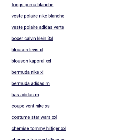
tongs puma blanche
veste polaire nike blanche
veste polaire adidas verte
boxer calvin klein 3xl
blouson levis xl
blouson kaporal xxl
bermuda nike xl
bermuda adidas m
bas adidas m
coupe vent nike xs
costume star wars xxl
chemise tommy hilfiger xxl
chemise tommy hilfiger xs