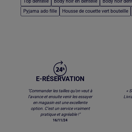
Top dentelle
Body noir en dentelle
Body noir dent
Pyjama ado fille
Housse de couette vert bouteille
Retour au contenu principal
E-RÉSERVATION
"Commander les tailles qu’on veut à
« S
l’avance et ensuite venir les essayer
Livr
en magasin est une excellente
option. C’est un service vraiment
pratique et agréable !"
16/11/24