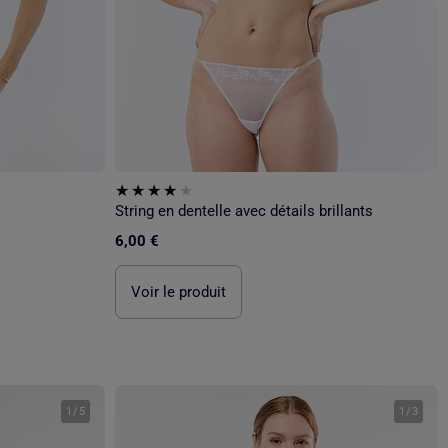
String en dentelle avec détails brillants
6,00 €
Voir le produit
1
/
5
1
/
3