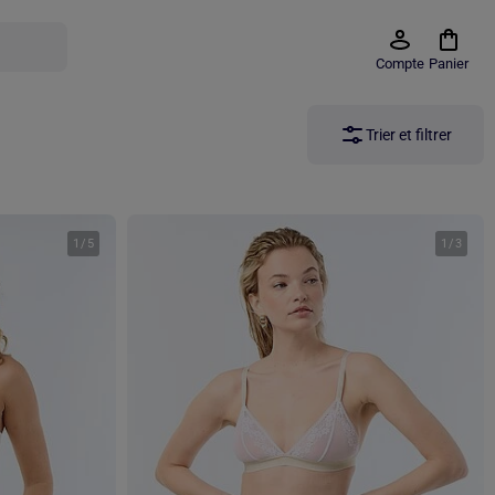
Compte
Panier
Trier et filtrer
1
/
5
1
/
3