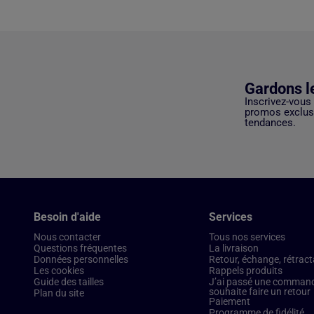
Gardons l
Inscrivez-vous
promos exclusi
tendances.
Besoin d'aide
Services
Nous contacter
Tous nos services
Questions fréquentes
La livraison
Données personnelles
Retour, échange, rétract
Les cookies
Rappels produits
Guide des tailles
J’ai passé une commande
souhaite faire un retour
Plan du site
Paiement
Programme de fidélité