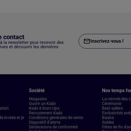
e contact
Inscrivez-vous !
 à la newsletter pour recevoir des
ves et découvrir les dernières
Société
Nos temps fo
Magasins
La rentrée des 
Ouvrir un Kiabi
Cérémonie
ation
Kiabi 4 Start-Ups
Best-sellers
Recrutement Kiabi
Exclusivités we
 invitée et je
Conditions générales de vente
Basics
Dispositif d’alerte
Soldes
Déclarations de conformité
Fêtes de fin d'a