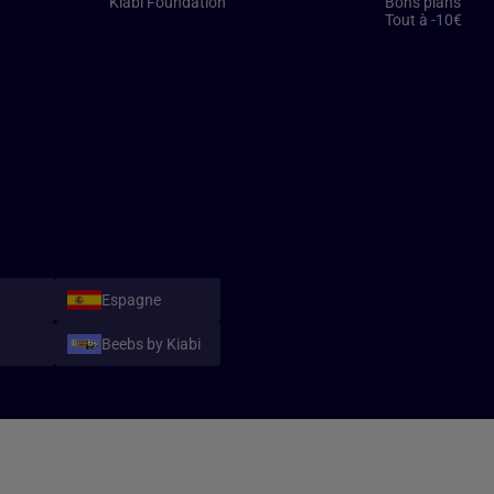
Kiabi Foundation
Bons plans
Tout à -10€
Espagne
Beebs by Kiabi