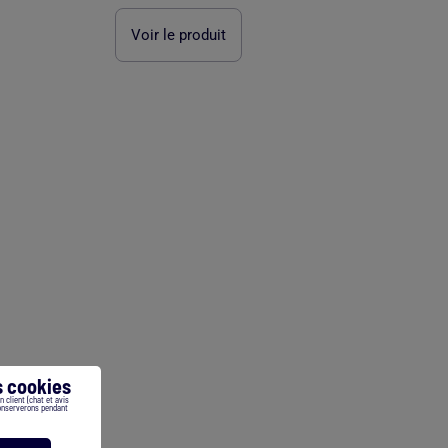
Voir le produit
 cookies
 client (chat et avis
conserverons pendant