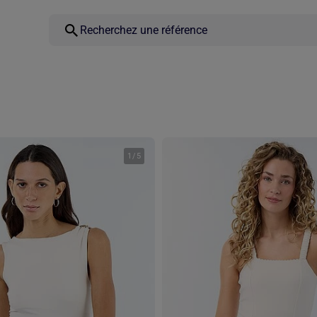
1
/
5