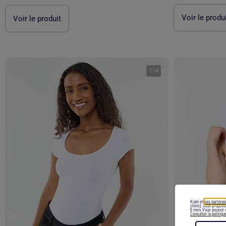
Voir le produ
Voir le produit
1
/
4
Kiabi et
ses partenai
client), vous propos
6 mois.Vous pouvez c
Consulter la politiqu