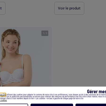
it
Voir le produit
1
/
3
Gérer mes
res (34)
utilisent des cookies pour adapter le contenu de notre site à vos préférences, vous donner accès à des solutions de la relation
er des offres et publicités personnalisées ou encore pour réaliser des mesures de performance.Une fois votre choix réalisé, nous le 
hanger d’avis à tout moment depuis le lien « Les cookies » en bas à gauche de chaque page de notre site.
e cookies