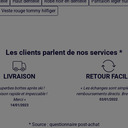
elle
Haut dentelle
Robe noir en dentelle
Pantalon leger fl
Veste rouge tommy hilfiger
Les clients parlent de nos services *
LIVRAISON
RETOUR FACIL
uperbes bottes après ski !
« Les échanges sont simple
aison rapide et impeccable !
remboursements directs. Bref
Merci »
03/01/2022
14/01/2023
* Source : questionnaire post-achat