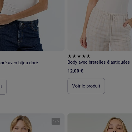
Body avec bretelles élastiquées
cré avec bijou doré
12,00 €
Voir le produit
it
1
/
5