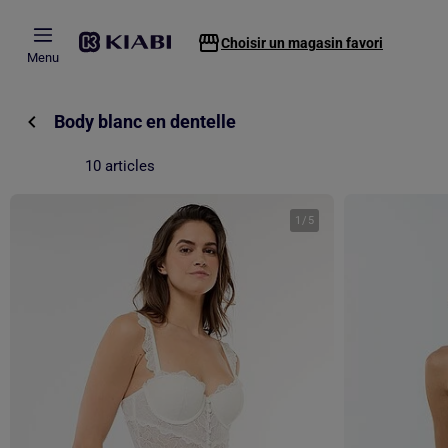
Passer au contenu principal
Choisir un magasin favori
Menu
Body blanc en dentelle
10 articles
1
/
5