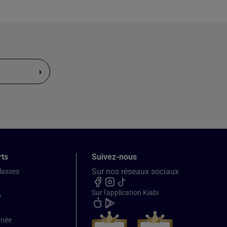
›
rts
Suivez-nous
Sur nos réseaux sociaux
classes
Sur l'application Kiabi
b
nnée