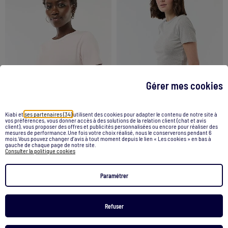
Gérer mes cookies
Kiabi et
ses partenaires (34)
utilisent des cookies pour adapter le contenu de notre site à
vos préférences, vous donner accès à des solutions de la relation client (chat et avis
client), vous proposer des offres et publicités personnalisées ou encore pour réaliser des
mesures de performance.Une fois votre choix réalisé, nous le conserverons pendant 6
Tee-shirt crop top basique
Tee-shirt crop top basique
mois.Vous pouvez changer d’avis à tout moment depuis le lien « Les cookies » en bas à
gauche de chaque page de notre site.
Consulter la politique cookies
5,00 €
5,00 €
Paramétrer
Voir le produit
Voir le produit
Exclu Web
Refuser