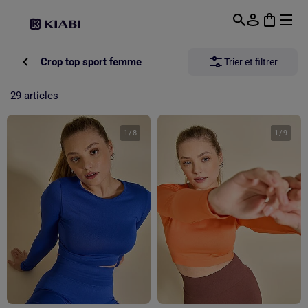
Passer au contenu principal
Crop top sport femme
Trier et filtrer
29 articles
1
/
8
1
/
9