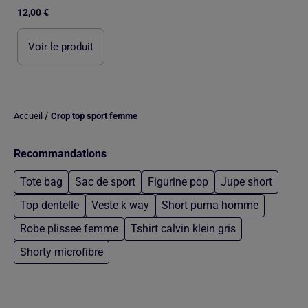
12,00 €
Voir le produit
/
Accueil
Crop top sport femme
Recommandations
Tote bag
Sac de sport
Figurine pop
Jupe short
Top dentelle
Veste k way
Short puma homme
Robe plissee femme
Tshirt calvin klein gris
Shorty microfibre
Retour au contenu principal