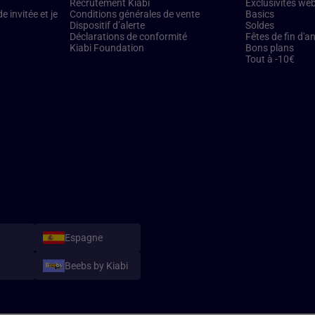
Recrutement Kiabi
Exclusivités we
 invitée et je
Conditions générales de vente
Basics
Dispositif d’alerte
Soldes
Déclarations de conformité
Fêtes de fin d'a
Kiabi Foundation
Bons plans
Tout à -10€
Espagne
Beebs by Kiabi