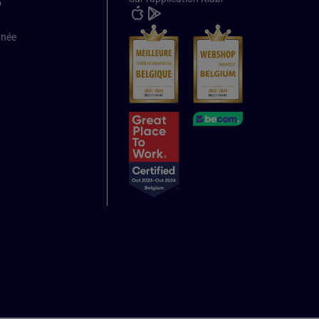
b
nnée