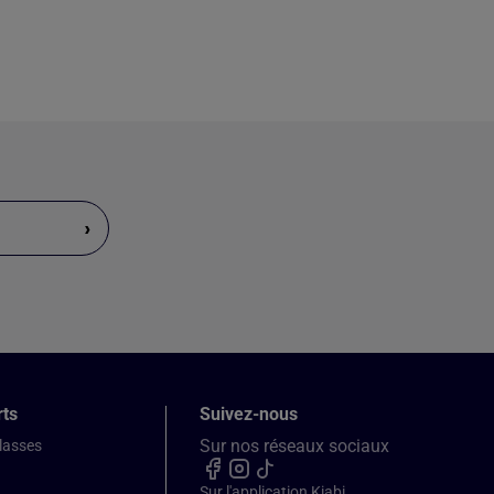
›
rts
Suivez-nous
Sur nos réseaux sociaux
classes
Sur l'application Kiabi