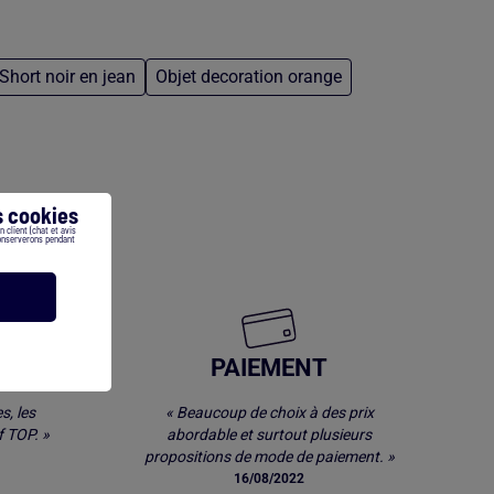
Short noir en jean
Objet decoration orange
 cookies
 client (chat et avis
conserverons pendant
E
PAIEMENT
s, les
« Beaucoup de choix à des prix
 TOP. »
abordable et surtout plusieurs
propositions de mode de paiement. »
16/08/2022