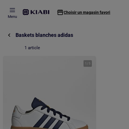
Passer au contenu principal
Choisir un magasin favori
Menu
Baskets blanches adidas
1 article
1
/
5