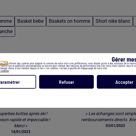
femme
Basket bebe
Baskets on homme
Short nike blanc
lanche
Gérer mes
res (34)
utilisent des cookies pour adapter le contenu de notre site à vos préférences, vous donner accès à des solutions de la relation
er des offres et publicités personnalisées ou encore pour réaliser des mesures de performance.Une fois votre choix réalisé, nous le 
hanger d’avis à tout moment depuis le lien « Les cookies » en bas à gauche de chaque page de notre site.
e cookies
Les clients parlent de nos services *
Paramétrer
Refuser
Accepter
LIVRAISON
RETOUR FACIL
uperbes bottes après ski !
« Les échanges sont simple
aison rapide et impeccable !
remboursements directs. Bref
Merci »
03/01/2022
14/01/2023