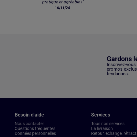
pratique et agréable !"
16/11/24
Gardons l
Inscrivez-vous
promos exclusi
tendances.
Besoin d'aide
Services
Nous contacter
Tous nos services
Questions fréquentes
La livraison
Données personnelles
Retour, échange, rétract