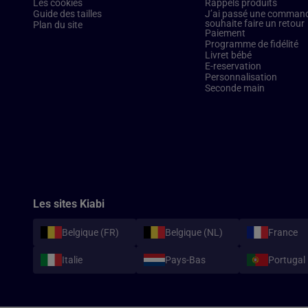
Les cookies
Rappels produits
Guide des tailles
J’ai passé une commande
souhaite faire un retour
Plan du site
Paiement
Programme de fidélité
Livret bébé
E-reservation
Personnalisation
Seconde main
Les sites Kiabi
Belgique (FR)
Belgique (NL)
France
Italie
Pays-Bas
Portugal