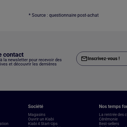
* Source : questionnaire post-achat
e contact
Inscrivez-vous !
 à la newsletter pour recevoir des
ves et découvrir les dernières
Société
Nos temps fo
Magasins
La rentrée des 
Ouvrir un Kiabi
Cérémonie
ation
Kiabi 4 Start-Ups
Best-sellers