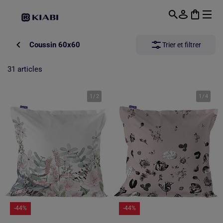
Passer au contenu principal
Coussin 60x60
Trier et filtrer
31 articles
1
/
2
1
/
4
-44%
-44%