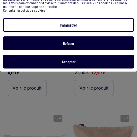
mois.Vous pouvez changer d’avis à tout moment depuis le lien « Les cookies » en bas à
gauche de chaque page de notre site.
Consulter la politique cookies
Paramétrer
Refuser
-41%
Accepter
Taie d'oreiller imprimé 60 x 60 cm - Kiabi Home
Housse de coussin Manarola "Happyfriday
4,00 €
22,00 €
12,99 €
Voir le produit
Voir le produit
1
/
4
1
/
3