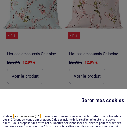
-41%
-41%
Housse de coussin Chinoiserie "Happyfriday
Housse de coussin Chinoiserie rose "Happyfriday
22,00 €
12,99 €
22,00 €
12,99 €
Voir le produit
Voir le produit
Gérer mes cookies
1
/
6
1
/
3
Kiabi et
ses partenaires (34)
utilisent des cookies pour adapter le contenu de notre site à
vos préférences, vous donner accès à des solutions de la relation client (chat et avis
client), vous proposer des offres et publicités personnalisées ou encore pour réaliser des
mesures de performance.Une fois votre choix réalisé, nous le conserverons pendant 6