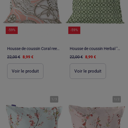
-59%
-59%
Housse de coussin Coral reef "Happyfriday
Housse de coussin Herbal "Happyfriday
22,00 €
8,99 €
22,00 €
8,99 €
Voir le produit
Voir le produit
1
/
3
1
/
2