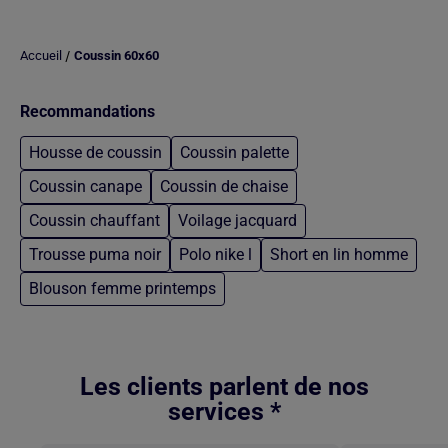
/
Accueil
Coussin 60x60
Recommandations
Housse de coussin
Coussin palette
Coussin canape
Coussin de chaise
Coussin chauffant
Voilage jacquard
Trousse puma noir
Polo nike l
Short en lin homme
Blouson femme printemps
Retour au contenu principal
Les clients parlent de nos
services *