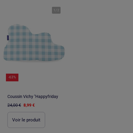
1
/
2
-63%
Coussin Vichy "Happyfriday
24,00 €
8,99 €
Voir le produit