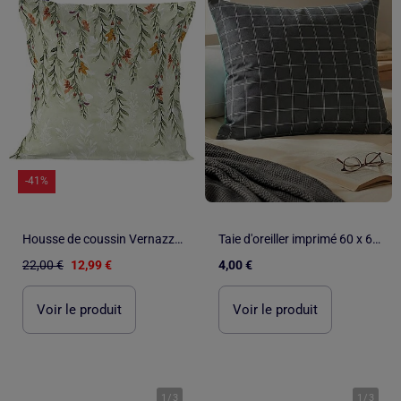
-41%
Housse de coussin Vernazza "Happyfriday
Taie d'oreiller imprimé 60 x 60 cm - Kiabi Home
22,00 €
12,99 €
4,00 €
Voir le produit
Voir le produit
1
/
3
1
/
3