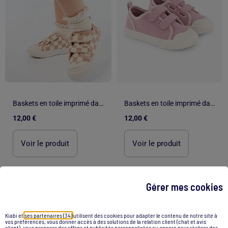
Baskets en toile imprimé damiers
Baskets en toile imprimé damiers
12,00 €
12,00 €
Voir le produit
Voir le produit
Gérer mes cookies
1
/
5
1
/
4
Kiabi et
ses partenaires (34)
utilisent des cookies pour adapter le contenu de notre site à
vos préférences, vous donner accès à des solutions de la relation client (chat et avis
client), vous proposer des offres et publicités personnalisées ou encore pour réaliser des