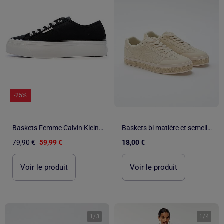
-25%
Baskets Femme Calvin Klein Jeans Vulc
Baskets bi matière et semelle espadrille
79,90 €
59,99 €
18,00 €
Voir le produit
Voir le produit
1
/
3
1
/
4