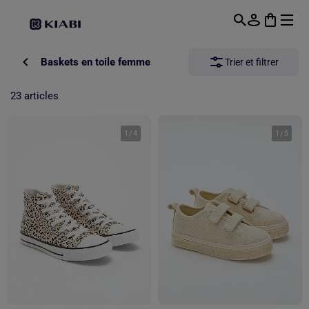
Passer au contenu principal
Baskets en toile femme
Trier et filtrer
23 articles
1
/
4
1
/
5