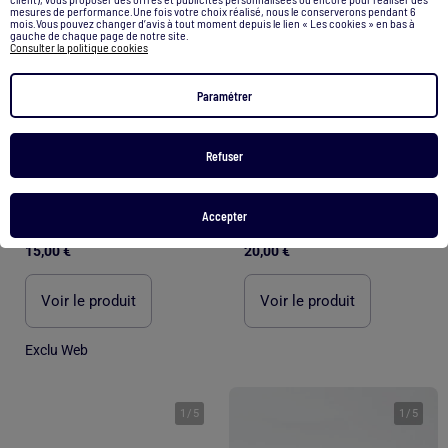
mesures de performance.Une fois votre choix réalisé, nous le conserverons pendant 6
mois.Vous pouvez changer d’avis à tout moment depuis le lien « Les cookies » en bas à
gauche de chaque page de notre site.
Consulter la politique cookies
Paramétrer
Refuser
Accepter
Pantalon cigarette uni pour femme
Baskets de running
15,00 €
20,00 €
Voir le produit
Voir le produit
Exclu Web
1
/
5
1
/
5