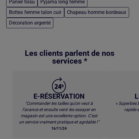
Panier tissu
Pyjama long femme
Bottes femme talon cuir
Chapeau homme bordeaux
Décoration argenté
Retour au contenu principal
Les clients parlent de nos
services *
E-RÉSERVATION
L
"Commander les tailles qu’on veut à
« Superbes b
l’avance et ensuite venir les essayer en
rapide e
magasin est une excellente option. C’est
un service vraiment pratique et agréable !"
16/11/24