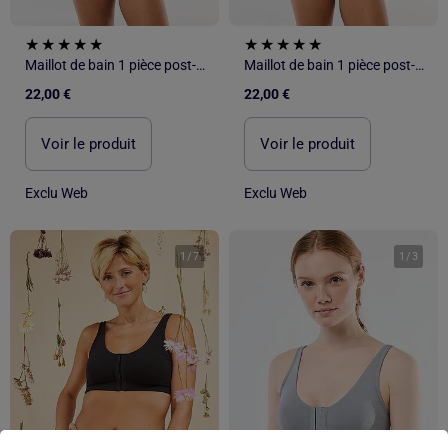
Maillot de bain 1 pièce post-opératoire
Maillot de bain 1 pièce post-opératoire
22,00 €
22,00 €
Voir le produit
Voir le produit
Exclu Web
Exclu Web
1
/
7
1
/
3