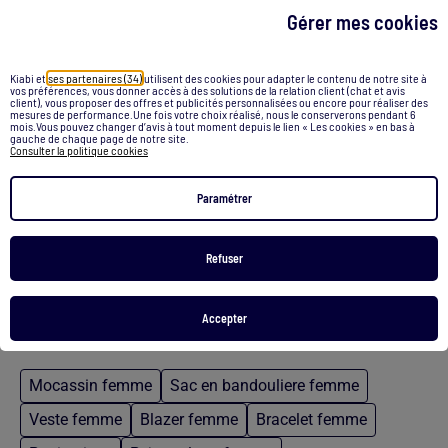
Gérer mes cookies
Kiabi et
ses partenaires (34)
utilisent des cookies pour adapter le contenu de notre site à
vos préférences, vous donner accès à des solutions de la relation client (chat et avis
Brassière post-opératoire - Octobre Rose
Brassière post-opératoire - Octobre Rose
client), vous proposer des offres et publicités personnalisées ou encore pour réaliser des
mesures de performance.Une fois votre choix réalisé, nous le conserverons pendant 6
16,00 €
16,00 €
mois.Vous pouvez changer d’avis à tout moment depuis le lien « Les cookies » en bas à
gauche de chaque page de notre site.
Consulter la politique cookies
Voir le produit
Voir le produit
Paramétrer
Exclu Web
Exclu Web
Refuser
/
Accueil
Cache poitrine femme
Accepter
Recommandations
Mocassin femme
Sac en bandouliere femme
Veste femme
Blazer femme
Bracelet femme