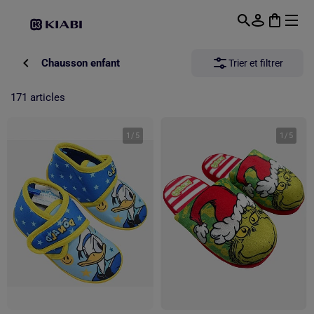
Passer au contenu principal
Chausson enfant
Trier et filtrer
171 articles
1
/
5
1
/
5