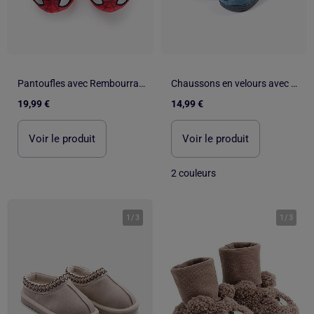
Pantoufles avec Rembourrage en Velours Spider-Man
Chaussons en velours avec broderie Mickey
19,99 €
14,99 €
Voir le produit
Voir le produit
2 couleurs
1
/
3
1
/
3