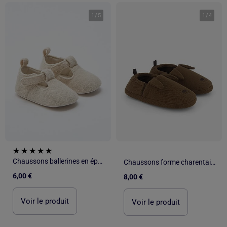
1
/
5
1
/
4
Chaussons ballerines en éponge
Chaussons forme charentaise
6,00 €
8,00 €
Voir le produit
Voir le produit