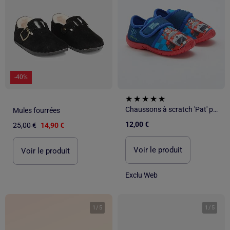
-40%
Chaussons à scratch 'Pat' patrouille'
Mules fourrées
12,00 €
25,00 €
14,90 €
Voir le produit
Voir le produit
Exclu Web
1
/
5
1
/
5