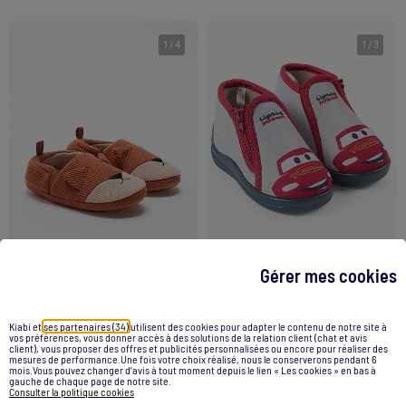
1
/
4
1
/
3
Gérer mes cookies
Chaussons avec imprimé Flash McQueen
Chaussons forme charentaise
Kiabi et
ses partenaires (34)
utilisent des cookies pour adapter le contenu de notre site à
14,99 €
8,00 €
vos préférences, vous donner accès à des solutions de la relation client (chat et avis
client), vous proposer des offres et publicités personnalisées ou encore pour réaliser des
mesures de performance.Une fois votre choix réalisé, nous le conserverons pendant 6
mois.Vous pouvez changer d’avis à tout moment depuis le lien « Les cookies » en bas à
Voir le produit
Voir le produit
gauche de chaque page de notre site.
Consulter la politique cookies