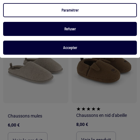
2 couleurs
Paramétrer
1
/
5
1
/
4
Refuser
Accepter
Chaussons en nid d'abeille
Chaussons mules
8,00 €
6,00 €
Voir le produit