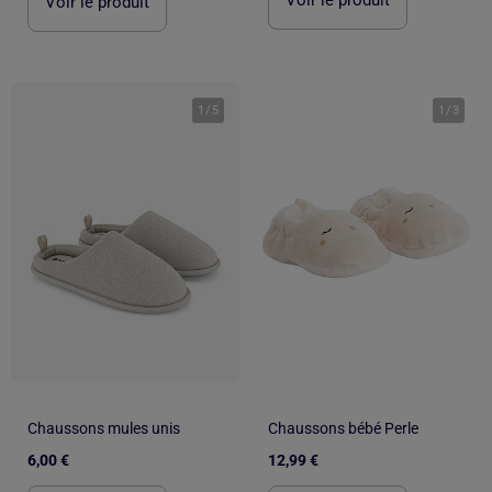
Voir le produit
1
/
5
1
/
3
Chaussons mules unis
Chaussons bébé Perle
6,00 €
12,99 €