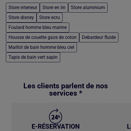
Store interieur
Store en lin
Store aluminium
Store disney
Store ecru
Foulard homme bleu marine
Housse de couette gaze de coton
Debardeur fluide
Maillot de bain homme bleu ciel
Tapis de bain vert sapin
Retour au contenu principal
Les clients parlent de nos
services *
E-RÉSERVATION
L