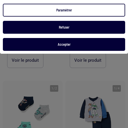
Paramétrer
-9%
-14%
Refuser
Cartable à roulettes Toy Story Lotso 46 cm poignée télescopique 4 roues
Sac à goûter – 'Toy Story' – 20 CM
Accepter
55,90 €
50,90 €
20,90 €
17,90 €
Voir le produit
Voir le produit
1
/
2
1
/
4