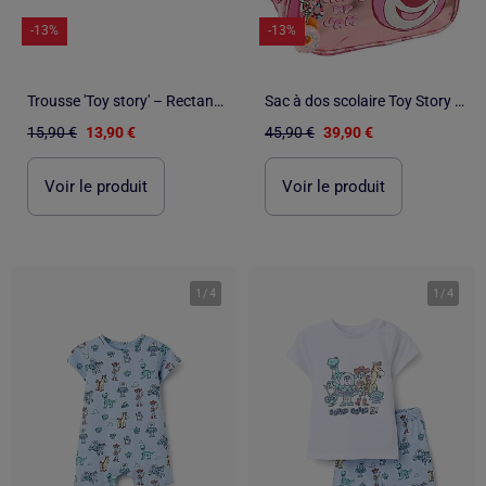
-13%
-13%
Trousse 'Toy story' – Rectangulaire Lotso 2 compartiments – 23 cm
Sac à dos scolaire Toy Story Lotso 27 L avec double compartiment zippé
15,90 €
13,90 €
45,90 €
39,90 €
Voir le produit
Voir le produit
1
/
4
1
/
4