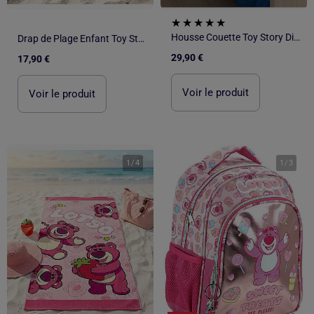
Housse Couette Toy Story Disney Pixar 140x200cm + Taie 65x65cm – Buzz Jessie – Polycoton – Licence O
Drap de Plage Enfant Toy Story Disney Pixar 70x140 cm 100% Polyester
29,90 €
17,90 €
Voir le produit
Voir le produit
1
/
4
1
/
3