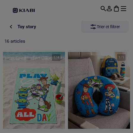
Passer au contenu principal
Toy story
Trier et filtrer
16 articles
1
/
4
1
/
1