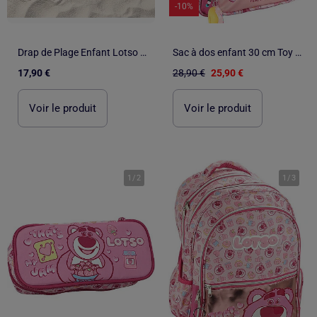
-10%
Drap de Plage Enfant Lotso Disney Pixar Toy Story 70x140 cm 100% Polyester
Sac à dos enfant 30 cm Toy Story Lotso avec porte-clés
17,90 €
28,90 €
25,90 €
Voir le produit
Voir le produit
1
/
2
1
/
3