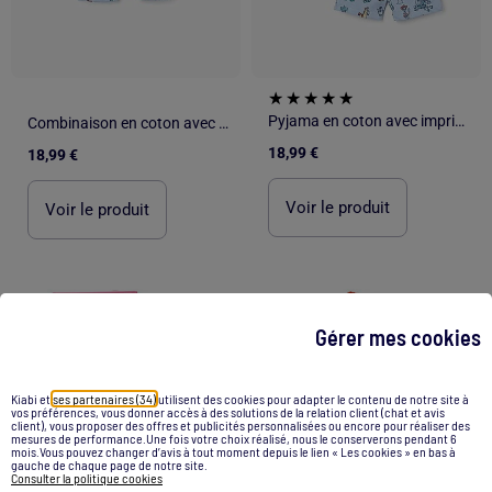
Pyjama en coton avec imprimés Toy Story
Combinaison en coton avec motif Toy Story
18,99 €
18,99 €
Voir le produit
Voir le produit
1
/
3
1
/
2
Gérer mes cookies
Kiabi et
ses partenaires (34)
utilisent des cookies pour adapter le contenu de notre site à
vos préférences, vous donner accès à des solutions de la relation client (chat et avis
client), vous proposer des offres et publicités personnalisées ou encore pour réaliser des
mesures de performance.Une fois votre choix réalisé, nous le conserverons pendant 6
mois.Vous pouvez changer d’avis à tout moment depuis le lien « Les cookies » en bas à
gauche de chaque page de notre site.
Consulter la politique cookies