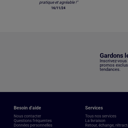
pratique et agréable !"
16/11/24
Gardons l
Inscrivez-vous
promos exclusi
tendances.
Besoin d'aide
Services
Nous contacter
Tous nos services
Questions fréquentes
La livraison
Données personnelles
Retour, échange, rétract