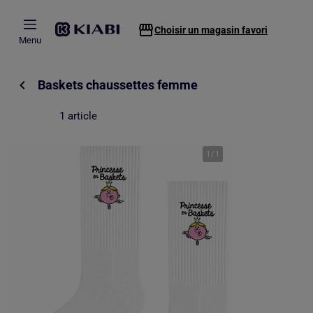
Passer au contenu principal
Choisir un magasin favori
Menu
Baskets chaussettes femme
1 article
1
/
1