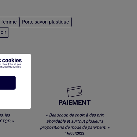
a femme
Porte savon plastique
oir
 cookies
 client (chat et avis
conserverons pendant
E
PAIEMENT
s, les
« Beaucoup de choix à des prix
 TOP. »
abordable et surtout plusieurs
propositions de mode de paiement. »
16/08/2022