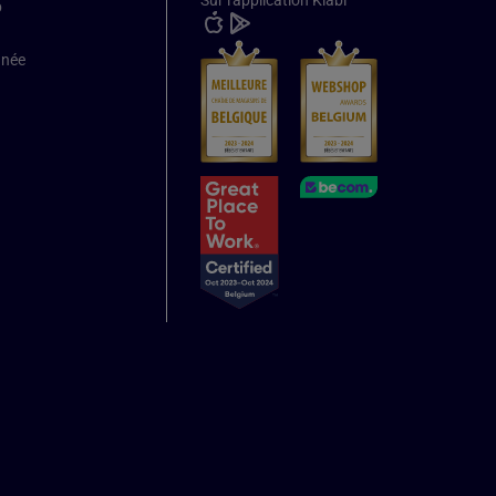
Sur l'application Kiabi
b
nnée