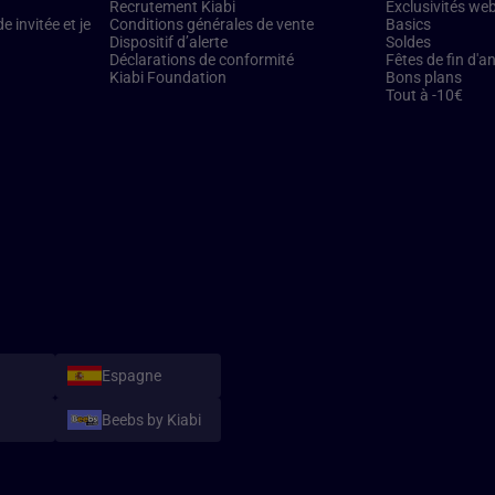
Recrutement Kiabi
Exclusivités we
 invitée et je
Conditions générales de vente
Basics
Dispositif d’alerte
Soldes
Déclarations de conformité
Fêtes de fin d'a
Kiabi Foundation
Bons plans
Tout à -10€
Espagne
Beebs by Kiabi