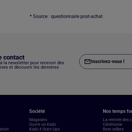
* Source : questionnaire post-achat
e contact
Inscrivez-vous !
 à la newsletter pour recevoir des
ves et découvrir les dernières
Société
Nos temps fo
Magasins
La rentrée des 
Ouvrir un Kiabi
Cérémonie
ation
Kiabi 4 Start-Ups
Best-sellers