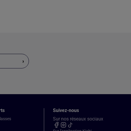
›
rts
Suivez-nous
Sur nos réseaux sociaux
classes