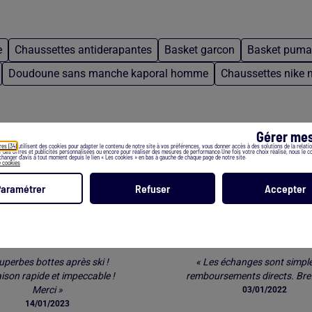
e
Chaussettes antiderapantes
Basket garcon
Basket pum
Doudoune sans manche kaporal homme
Chaussettes nike n
Gérer mes
res (34)
utilisent des cookies pour adapter le contenu de notre site à vos préférences, vous donner accès à des solutions de la relation
er des offres et publicités personnalisées ou encore pour réaliser des mesures de performance.Une fois votre choix réalisé, nous le 
hanger d’avis à tout moment depuis le lien « Les cookies » en bas à gauche de chaque page de notre site.
e cookies
Les clients parlent de nos services *
Paramétrer
Refuser
Accepter
LIVRAISON
RETOUR FACIL
uperbes bottes après ski !
« Les échanges sont simple
aison rapide et impeccable !
remboursements directs. Bref
Merci »
03/01/2022
14/01/2023