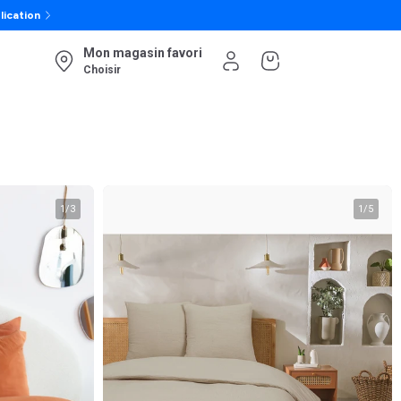
lication
Mon magasin favori
Choisir
1
/
3
1
/
5