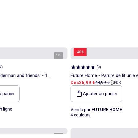
-40%
1
/
1
7
)
(
9
)
piderman and friends' - 1
Future Home - Parure de lit unie 
Prix de vente
Prix de référence
Dès
26,99 €
44,99 €
PDR
finition bourdon
u panier
Ajouter au panier
n ligne
Vendu par
FUTURE HOME
4 couleurs
1
/
1