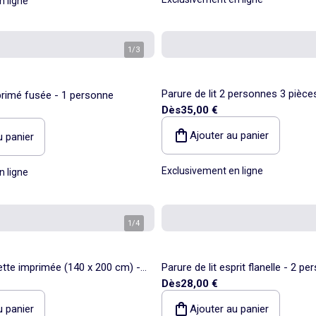
n ligne
1
/
3
Parure de lit 2 personnes 3 pièce
mprimé fusée - 1 personne
Dès
35,00 €
de couette + 2 taies d'oreiller
Ajouter au panier
u panier
Exclusivement en ligne
n ligne
1
/
4
tte imprimée (140 x 200 cm) -
Parure de lit esprit flanelle - 2 p
Dès
28,00 €
u panier
Ajouter au panier