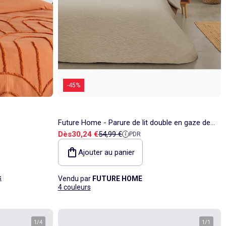
-45%
Future Home - Parure de lit double en gaze de
Prix de vente
Prix de référence
Dès
30,24 €
54,99 €
PDR
coton
Ajouter au panier
s
Vendu par
FUTURE HOME
4 couleurs
1
/
4
1
/
1