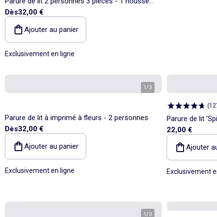
Parure de lit 2 personnes 3 pièces - 1 housse
Dès
32,00 €
de couette + 2 taies d'oreiller
Ajouter au panier
Exclusivement en ligne
1
/
3
(
12
Parure de lit à imprimé à fleurs - 2 personnes
Parure de lit 'S
Dès
32,00 €
22,00 €
personne
Ajouter au panier
Ajouter a
Exclusivement en ligne
Exclusivement e
1
/
3