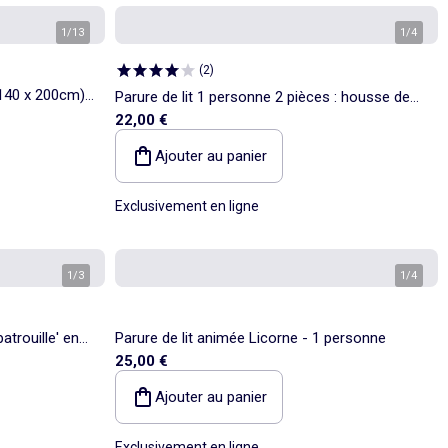
1
/
13
1
/
4
(
2
)
(140 x 200cm)
Parure de lit 1 personne 2 pièces : housse de
22,00 €
couette + taie d'oreiller
Ajouter au panier
Exclusivement en ligne
1
/
3
1
/
4
patrouille' en
Parure de lit animée Licorne - 1 personne
25,00 €
Ajouter au panier
Exclusivement en ligne