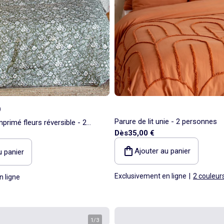
)
Parure de lit unie - 2 personnes
imprimé fleurs réversible - 2
Dès
35,00 €
Ajouter au panier
u panier
Exclusivement en ligne
|
2 couleur
n ligne
1
/
3