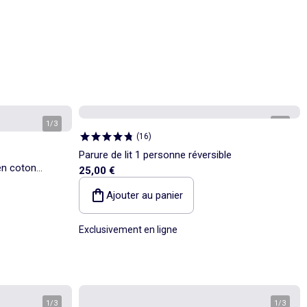
1
/
3
1
/
4
(
16
)
Parure de lit 1 personne réversible
en coton
25,00 €
Ajouter au panier
Exclusivement en ligne
1
/
3
1
/
3