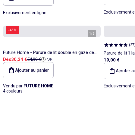
Exclusivement e
Exclusivement en ligne
-45%
1
/
5
(
27
Future Home - Parure de lit double en gaze de
Parure de lit 'H
Prix de vente
Prix de référence
Dès
30,24 €
54,99 €
PDR
19,00 €
coton
Ajouter au panier
Ajouter a
Vendu par
FUTURE HOME
Exclusivement e
4 couleurs