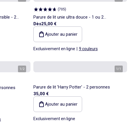
(
705
)
rsible - 2
Parure de lit unie ultra douce - 1 ou 2
Dès
25,00 €
personnes
Ajouter au panier
Exclusivement en ligne
|
9 couleurs
1
/
2
1
/
1
Parure de lit 'Harry Potter' - 2 personnes
personnes
35,00 €
Ajouter au panier
Exclusivement en ligne
s