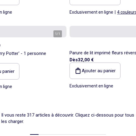
n ligne
Exclusivement en ligne
|
4 couleur
1
/
1
)
Parure de lit imprimé fleurs révers
arry Potter' - 1 personne
Dès
32,00 €
personnes
Ajouter au panier
u panier
Exclusivement en ligne
n ligne
Il vous reste 317 articles à découvrir. Cliquez ci-dessous pour tous
les charger.