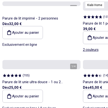
Kiabi Home
1
/
2
(
13
Parure de lit imprimé - 2 personnes
Parure de lit 1
Dès
32,00 €
39,00 €
de coton
Ajouter au panier
Ajouter a
Exclusivement en ligne
2 couleurs
1
/
4
(
705
)
(
14
Parure de lit unie ultra douce - 1 ou 2
Parure de lit un
Dès
25,00 €
Dès
45,00 €
personnes
Ajouter au panier
Ajouter a