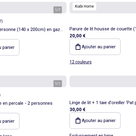
Kiabi Home
1
/
7
7
)
Parure de lit housse de couette 
 personne (140 x 200cm) en gaze
20,00 €
+ taie d'oreiller - 2 pièces
Ajouter au panier
u panier
12 couleurs
1
/
1
)
Linge de lit + 1 taie d'oreiller 'Pat 
ie en percale - 2 personnes
30,00 €
coton
Ajouter au panier
u panier
Exclusivement en ligne