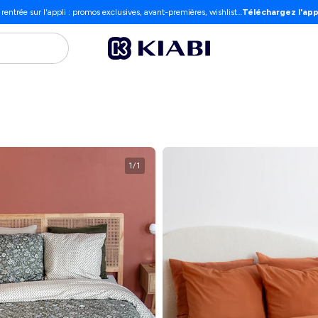
 rentrée sur l'appli : promos exclusives, avant-premières, wishlist…
Téléchargez l'app
1
/
1