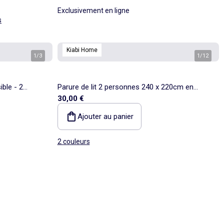
Exclusivement en ligne
s
Kiabi Home
1
/
3
1
/
12
ible - 2
Parure de lit 2 personnes 240 x 220cm en
30,00 €
coton 57 fils - Kiabi Home
Ajouter au panier
2 couleurs