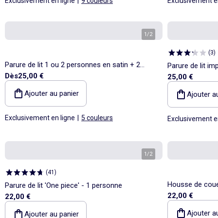
Exclusivement en ligne
|
9 couleurs
Exclusivement e
1
/
2
(
3
)
Parure de lit 1 ou 2 personnes en satin + 2
Parure de lit i
Dès
25,00 €
25,00 €
taies
Ajouter au panier
Ajouter a
Exclusivement en ligne
|
5 couleurs
Exclusivement e
1
/
2
(
41
)
Housse de coue
Parure de lit 'One piece' - 1 personne
22,00 €
22,00 €
1 personne
Ajouter a
Ajouter au panier