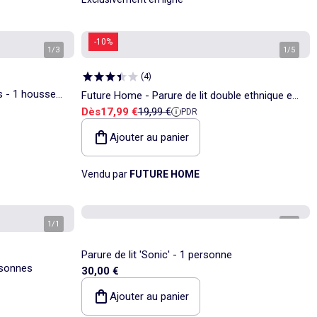
-10%
1
/
3
1
/
5
(
4
)
s - 1 housse
Future Home - Parure de lit double ethnique en
Prix de vente
Prix de référence
Dès
17,99 €
19,99 €
PDR
microfibre lavée
Ajouter au panier
Vendu par
FUTURE HOME
1
/
1
1
/
2
Parure de lit 'Sonic' - 1 personne
ersonnes
30,00 €
Ajouter au panier