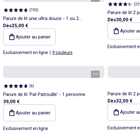
(
22
(
705
)
Parure de lit 2
Parure de lit unie ultra douce - 1 ou 2
Dès
30,00 €
Dès
25,00 €
personnes
Ajouter a
Ajouter au panier
Exclusivement e
Exclusivement en ligne
|
9 couleurs
1
/
3
(
6
)
Parure de lit 2
Parure de lit 'Pat Patrouille' - 1 personne
Dès
32,00 €
39,00 €
de couette + 2 t
Ajouter a
Ajouter au panier
Exclusivement e
Exclusivement en ligne