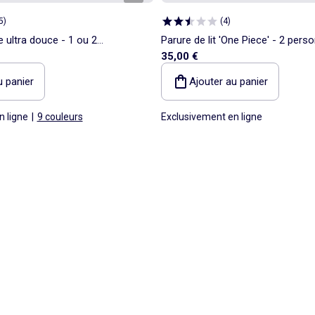
5
)
(
4
)
ie ultra douce - 1 ou 2
Parure de lit 'One Piece' - 2 pers
35,00 €
u panier
Ajouter au panier
n ligne
|
9 couleurs
Exclusivement en ligne