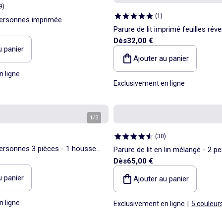
9
)
(
1
)
 personnes imprimée
Parure de lit imprimé feuilles réve
Dès
32,00 €
personnes
u panier
Ajouter au panier
n ligne
Exclusivement en ligne
1
/
3
(
30
)
 personnes 3 pièces - 1 housse
Parure de lit en lin mélangé - 2 
Dès
65,00 €
aies d'oreiller
u panier
Ajouter au panier
n ligne
Exclusivement en ligne
|
5 couleur