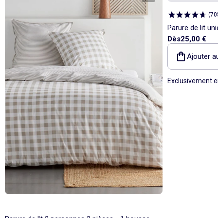
(
70
Parure de lit un
Dès
25,00 €
personnes
Ajouter a
Exclusivement e