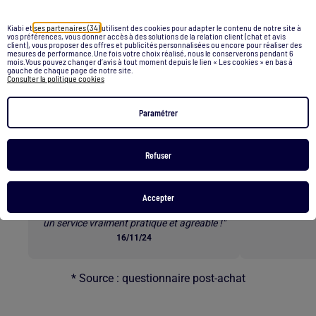
Retour au contenu principal
Kiabi et
ses partenaires (34)
utilisent des cookies pour adapter le contenu de notre site à
vos préférences, vous donner accès à des solutions de la relation client (chat et avis
client), vous proposer des offres et publicités personnalisées ou encore pour réaliser des
mesures de performance.Une fois votre choix réalisé, nous le conserverons pendant 6
mois.Vous pouvez changer d’avis à tout moment depuis le lien « Les cookies » en bas à
Les clients parlent de nos
gauche de chaque page de notre site.
Consulter la politique cookies
services *
Paramétrer
Refuser
E-RÉSERVATION
L
"Commander les tailles qu’on veut à
« Superbes b
l’avance et ensuite venir les essayer en
rapide e
Accepter
magasin est une excellente option. C’est
un service vraiment pratique et agréable !"
16/11/24
* Source : questionnaire post-achat