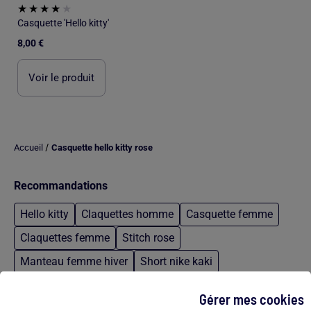
Casquette 'Hello kitty'
8,00 €
Voir le produit
/
Accueil
Casquette hello kitty rose
Recommandations
Hello kitty
Claquettes homme
Casquette femme
Claquettes femme
Stitch rose
Manteau femme hiver
Short nike kaki
Culotte taille haute dentelle
Gérer mes cookies
Blouson femme bordeaux
Housse de couette stitch