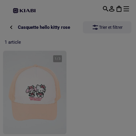
Passer au contenu principal
Casquette hello kitty rose
Trier et filtrer
1 article
1
/
3