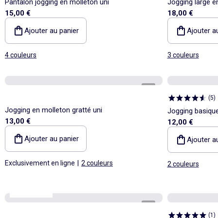
Pantalon jogging en molleton uni
Jogging large e
15,00 €
18,00 €
Ajouter au panier
Ajouter a
4 couleurs
3 couleurs
1
/
5
(
5
)
Jogging en molleton gratté uni
Jogging basique
13,00 €
12,00 €
Ajouter au panier
Ajouter a
Exclusivement en ligne
|
2 couleurs
2 couleurs
Best sellers*
1
/
4
(
1
)