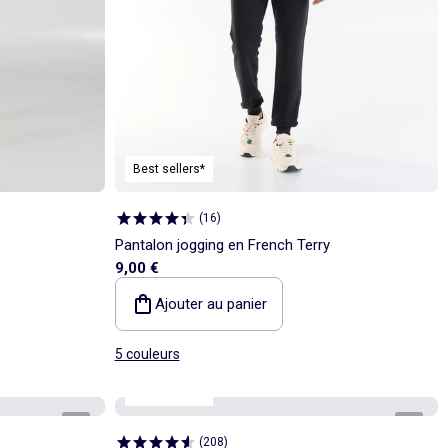
Best sellers*
(
16
)
Pantalon jogging en French Terry
9,00 €
Ajouter au panier
5 couleurs
Best sellers*
1
/
4
1
/
4
(
208
)