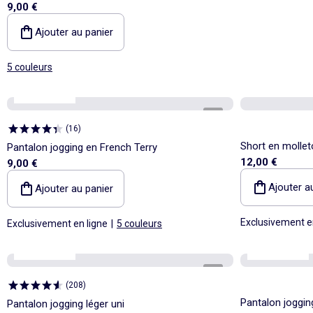
9,00 €
Ajouter au panier
5 couleurs
Best sellers*
1
/
5
(
16
)
Short en mollet
Pantalon jogging en French Terry
12,00 €
9,00 €
Ajouter a
Ajouter au panier
Exclusivement e
Exclusivement en ligne
|
5 couleurs
Best sellers*
Best sellers*
1
/
4
(
208
)
Pantalon joggin
Pantalon jogging léger uni