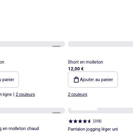
1
/
5
on
Short en molleton
12,00 €
u panier
Ajouter au panier
n ligne
|
2 couleurs
2 couleurs
Best sellers*
1
/
4
(
208
)
g en molleton chaud
Pantalon jogging léger uni