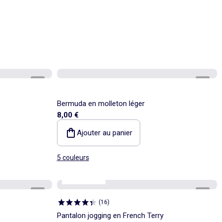
1
/
3
1
/
8
Bermuda en molleton léger
8,00 €
Ajouter au panier
5 couleurs
Best sellers*
1
/
4
1
/
5
(
16
)
Pantalon jogging en French Terry