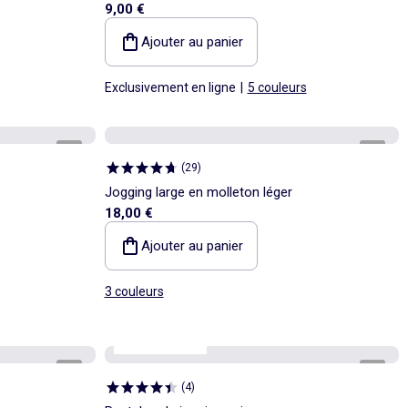
9,00 €
Ajouter au panier
Exclusivement en ligne
|
5 couleurs
1
/
4
1
/
5
(
29
)
Jogging large en molleton léger
18,00 €
Ajouter au panier
3 couleurs
Homme +1m90
1
/
6
1
/
4
(
4
)