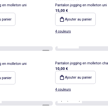
g en molleton uni
Pantalon jogging en molleton uni
15,00 €
u panier
Ajouter au panier
4 couleurs
Best sellers*
1
/
4
Pantalon jogging en molleton ch
g en molleton uni
10,00 €
Ajouter au panier
u panier
4 couleurs
Sport (ekstract)
1
/
9