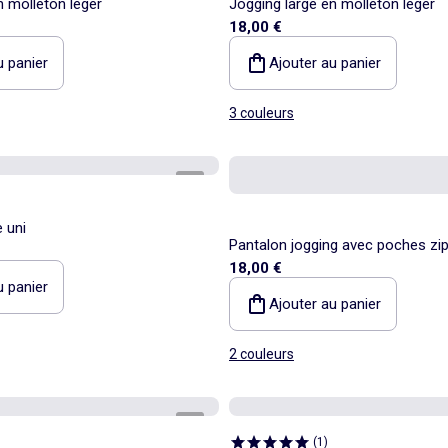
n molleton léger
Jogging large en molleton léger
18,00 €
u panier
Ajouter au panier
3 couleurs
1
/
6
 uni
Pantalon jogging avec poches zi
18,00 €
u panier
Ajouter au panier
2 couleurs
1
/
4
(
1
)