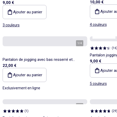
10,00 €
9,00 €
Ajouter a
Ajouter au panier
4 couleurs
3 couleurs
Best sellers*
1
/
4
(
16
Pantalon joggin
Pantalon de jogging avec bas resserré et
9,00 €
22,00 €
poches zippées
Ajouter a
Ajouter au panier
5 couleurs
Exclusivement en ligne
1
/
4
(
1
)
(
29