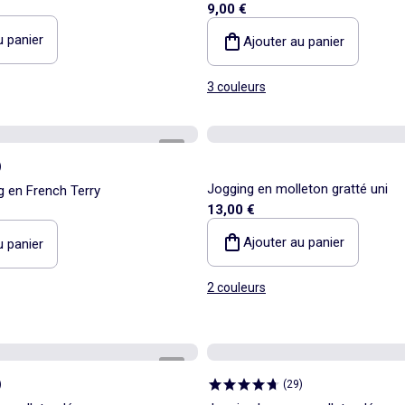
9,00 €
u panier
Ajouter au panier
3 couleurs
1
/
5
)
Jogging en molleton gratté uni
g en French Terry
13,00 €
Ajouter au panier
u panier
2 couleurs
1
/
5
)
(
29
)