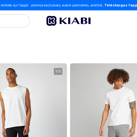
 rentrée sur l'appli : promos exclusives, avant-premières, wishlist…
Téléchargez l'app
1
/
5