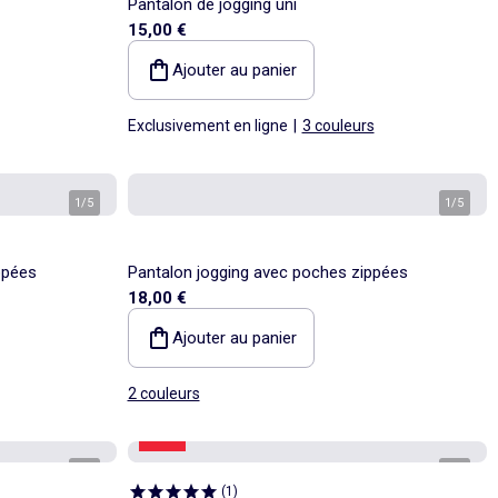
Pantalon de jogging uni
15,00 €
Ajouter au panier
Exclusivement en ligne
|
3 couleurs
1
/
5
1
/
5
ppées
Pantalon jogging avec poches zippées
18,00 €
Ajouter au panier
2 couleurs
-46%
1
/
4
1
/
4
(
1
)