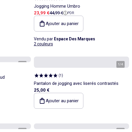
Jogging Homme Umbro
Prix de vente
Prix de référence
23,99 €
44,99 €
PDR
Ajouter au panier
Vendu par
Espace Des Marques
2 couleurs
1
/
3
1
/
4
(
1
)
aud
Pantalon de jogging avec liserés contrastés
25,00 €
Ajouter au panier
1
/
8
1
/
4