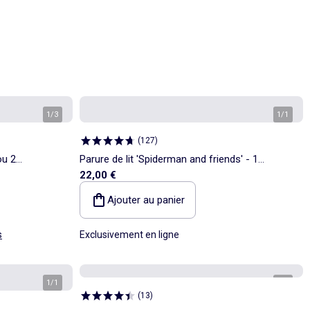
1
/
3
1
/
1
(
127
)
ou 2
Parure de lit 'Spiderman and friends' - 1
22,00 €
personne
Ajouter au panier
s
Exclusivement en ligne
1
/
1
1
/
2
(
13
)