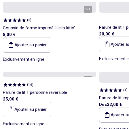
1
/
1
(
3
)
Parure de lit 1
Coussin de forme imprimé 'Hello kitty'
20,00 €
8,00 €
Ajouter a
Ajouter au panier
Exclusivement e
Exclusivement en ligne
1
/
4
(
16
)
(
1
)
Parure de lit 1 personne réversible
Parure de lit imp
25,00 €
Dès
32,00 €
personnes
Ajouter au panier
Ajouter a
Exclusivement en ligne