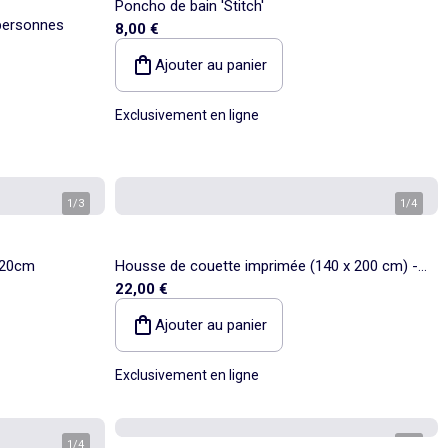
Poncho de bain 'Stitch'
 personnes
8,00 €
Ajouter au panier
Exclusivement en ligne
1
/
3
1
/
4
x220cm
Housse de couette imprimée (140 x 200 cm) -
22,00 €
1 personne
Ajouter au panier
Exclusivement en ligne
1
/
4
1
/
3