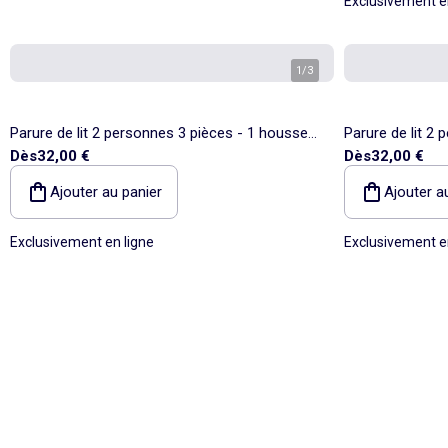
Exclusivement e
1
/
3
Parure de lit 2 personnes 3 pièces - 1 housse
Parure de lit 2
Dès
32,00 €
Dès
32,00 €
de couette + 2 taies d'oreiller
de couette + 2 t
Ajouter au panier
Ajouter a
Exclusivement en ligne
Exclusivement e