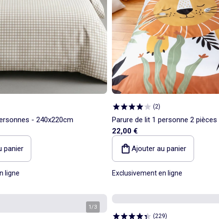
(
2
)
 personnes - 240x220cm
Parure de lit 1 personne 2 pièces
22,00 €
couette + taie d'oreiller
u panier
Ajouter au panier
n ligne
Exclusivement en ligne
1
/
3
(
229
)