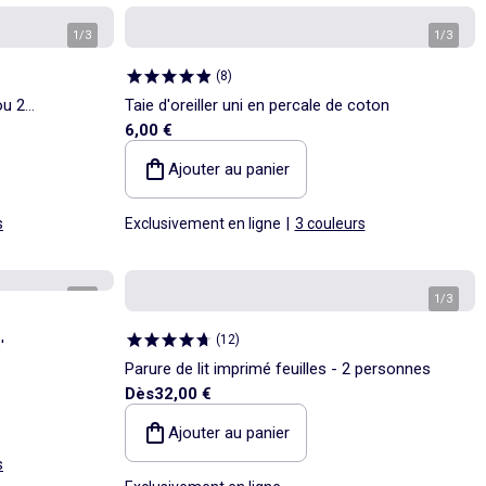
1
/
3
1
/
3
(
8
)
ou 2
Taie d'oreiller uni en percale de coton
6,00 €
Ajouter au panier
s
Exclusivement en ligne
|
3 couleurs
1
/
2
1
/
3
(
12
)
'
Parure de lit imprimé feuilles - 2 personnes
Dès
32,00 €
Ajouter au panier
s