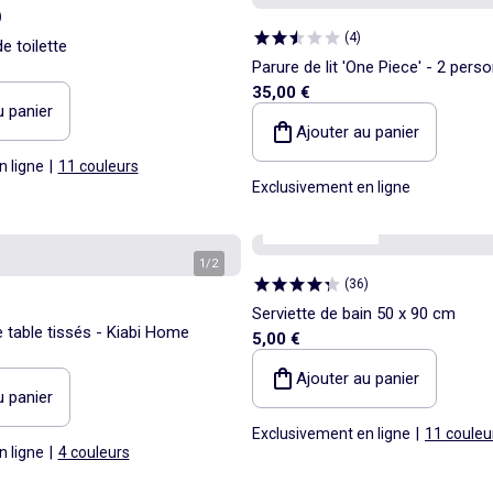
)
(
4
)
e toilette
Parure de lit 'One Piece' - 2 pers
35,00 €
u panier
Ajouter au panier
n ligne
|
11 couleurs
Exclusivement en ligne
Personnalisable
1
/
2
(
36
)
Serviette de bain 50 x 90 cm
e table tissés - Kiabi Home
5,00 €
Ajouter au panier
u panier
Exclusivement en ligne
|
11 couleu
n ligne
|
4 couleurs