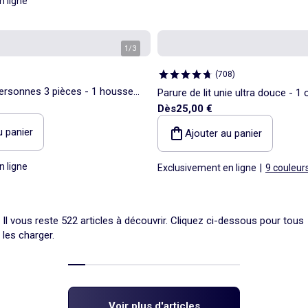
n ligne
1
/
3
(
708
)
 personnes 3 pièces - 1 housse
Parure de lit unie ultra douce - 1 
Dès
25,00 €
aies d'oreiller
personnes
u panier
Ajouter au panier
n ligne
Exclusivement en ligne
|
9 couleur
Il vous reste 522 articles à découvrir. Cliquez ci-dessous pour tous
les charger.
Voir plus d'articles