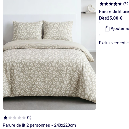
(
70
Parure de lit un
Dès
25,00 €
personnes
Ajouter a
Exclusivement e
(
1
)
Parure de lit 2 personnes - 240x220cm