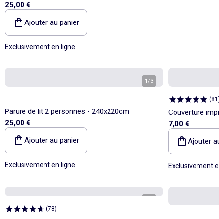
25,00 €
Ajouter au panier
Exclusivement en ligne
1
/
3
(
81
Parure de lit 2 personnes - 240x220cm
Couverture imp
25,00 €
7,00 €
polaire/doudou
Ajouter au panier
Ajouter a
Exclusivement en ligne
Exclusivement e
1
/
2
(
78
)