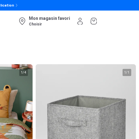
lication
Mon magasin favori
Choisir
1
/
4
1
/
1