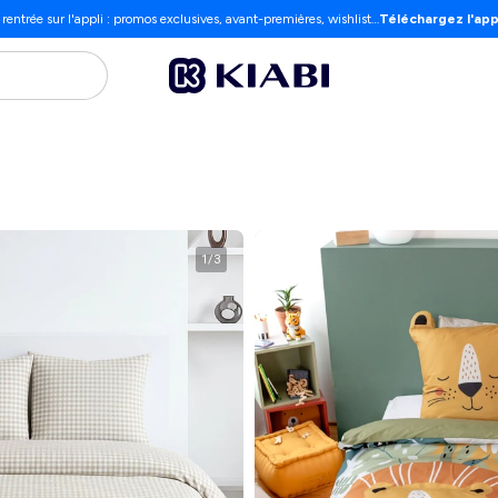
 rentrée sur l'appli : promos exclusives, avant-premières, wishlist…
Téléchargez l'app
1
/
3