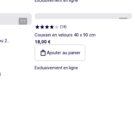
Exclusivement en ligne
1
/
1
1
/
3
(
18
)
Coussin en velours 40 x 90 cm
ou 2
18,00 €
Ajouter au panier
Exclusivement en ligne
s