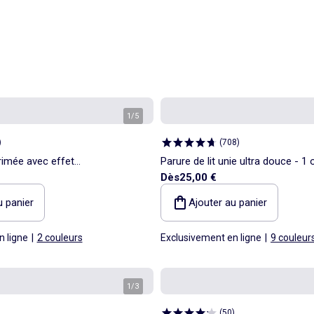
1
/
5
)
(
708
)
rimée avec effet
Parure de lit unie ultra douce - 1 
Dès
25,00 €
personnes
u panier
Ajouter au panier
n ligne
|
2 couleurs
Exclusivement en ligne
|
9 couleur
1
/
3
(
50
)