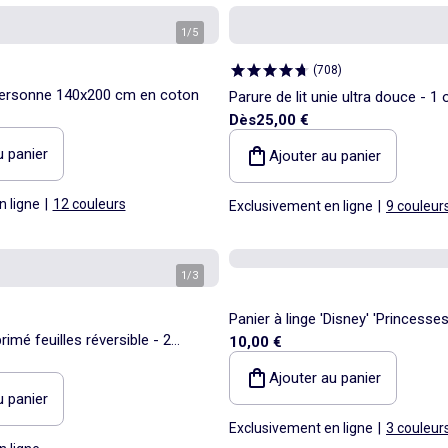
1
/
5
(
708
)
 personne 140x200 cm en coton
Parure de lit unie ultra douce - 1 
Dès
25,00 €
personnes
u panier
Ajouter au panier
n ligne
|
12 couleurs
Exclusivement en ligne
|
9 couleur
1
/
3
Panier à linge 'Disney' 'Princesses
rimé feuilles réversible - 2
10,00 €
Ajouter au panier
u panier
Exclusivement en ligne
|
3 couleur