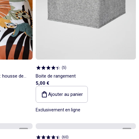
(
5
)
 : housse de
Boite de rangement
5,00 €
Ajouter au panier
Exclusivement en ligne
1
/
1
1
/
5
(
60
)