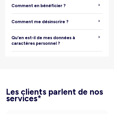
Comment en bénéficier ?
espace fidélité > Ma
Comment me désinscrire ?
famille > Inviter un membre
Qu'en est-il de mes données à
caractères personnel ?
Compte >
informations > Supprimer mon compte
Les clients parlent de nos
services*