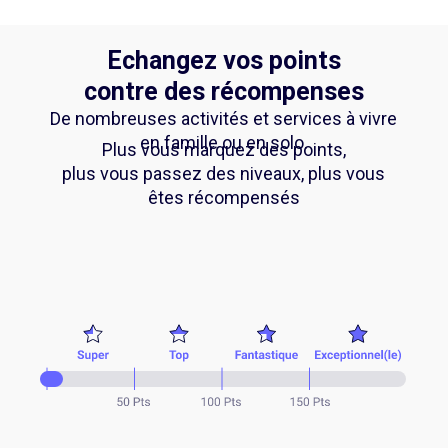
Echangez vos points
contre des récompenses
De nombreuses activités et services à vivre
en famille ou en solo.
Plus vous marquez des points,
plus vous passez des niveaux, plus vous
êtes récompensés