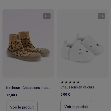
1
/
8
1
/
5
Chaussons en velours
Kitchoun - Chaussons chaussettes motricité 3 '1ers pas'
5,00 €
12,00 €
Voir le produit
Voir le produit