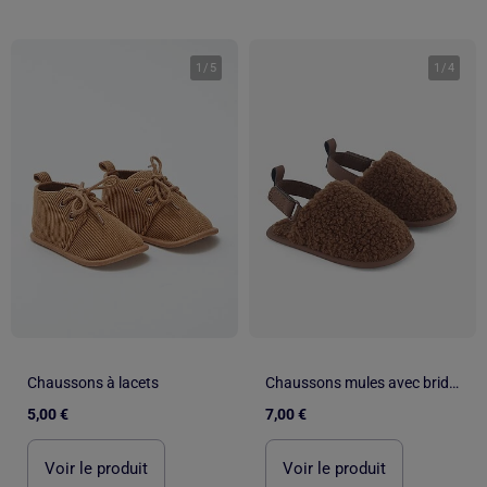
1
/
5
1
/
4
Chaussons à lacets
Chaussons mules avec brides de maintien
5,00 €
7,00 €
Voir le produit
Voir le produit