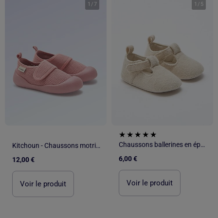
1
/
7
1
/
5
Chaussons ballerines en éponge
Kitchoun - Chaussons motricité 4 'marcher'
6,00 €
12,00 €
Voir le produit
Voir le produit