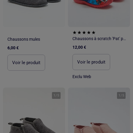
Chaussons à scratch 'Pat' patrouille'
Chaussons mules
12,00 €
6,00 €
Voir le produit
Voir le produit
Exclu Web
1
/
5
1
/
5