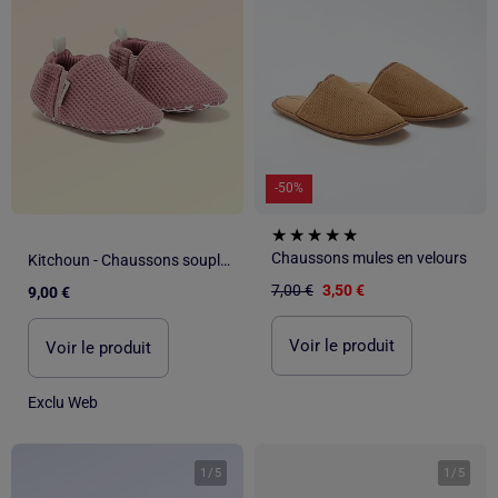
-50%
Chaussons mules en velours
Kitchoun - Chaussons souples avec élastiques motricité 1
7,00 €
3,50 €
9,00 €
Voir le produit
Voir le produit
Exclu Web
1
/
5
1
/
5