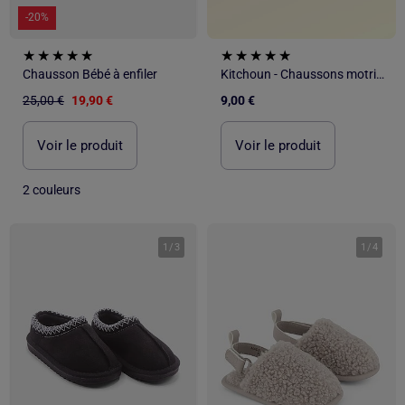
-20%
Chausson Bébé à enfiler
Kitchoun - Chaussons motricité 1 'se retourner'
25,00 €
19,90 €
9,00 €
Voir le produit
Voir le produit
2 couleurs
1
/
3
1
/
4