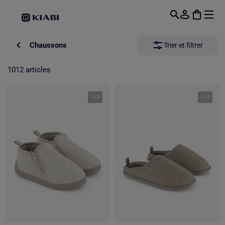
Passer au contenu principal
Chaussons
Trier et filtrer
1012 articles
1
/
5
1
/
5