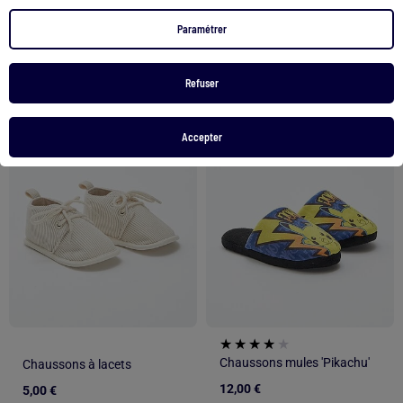
Voir le produit
Voir le produit
Paramétrer
2 couleurs
Exclu Web
Refuser
1
/
5
1
/
5
Accepter
Chaussons mules 'Pikachu'
Chaussons à lacets
12,00 €
5,00 €