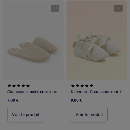
1
/
5
1
/
6
Chaussons mules en velours
Kitchoun - Chaussons motricité 1 'se retourner'
7,00 €
9,00 €
Voir le produit
Voir le produit