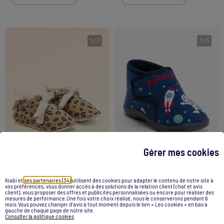
1
/
7
1
/
5
Gérer mes cookies
Kiabi et
ses partenaires (34)
utilisent des cookies pour adapter le contenu de notre site à
Kitchoun - Chaussons motricité 1 'se retourner'
Chaussons montants à scratchs
vos préférences, vous donner accès à des solutions de la relation client (chat et avis
client), vous proposer des offres et publicités personnalisées ou encore pour réaliser des
mesures de performance.Une fois votre choix réalisé, nous le conserverons pendant 6
9,00 €
10,00 €
mois.Vous pouvez changer d’avis à tout moment depuis le lien « Les cookies » en bas à
gauche de chaque page de notre site.
Consulter la politique cookies