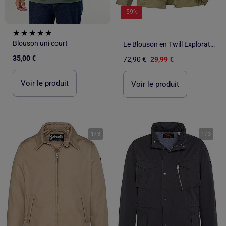
-59%
Blouson uni court
Le Blouson en Twill Exploration - ATLAS FOR MEN
35,00 €
72,90 €
29,99 €
Voir le produit
Voir le produit
1
/
3
1
/
3