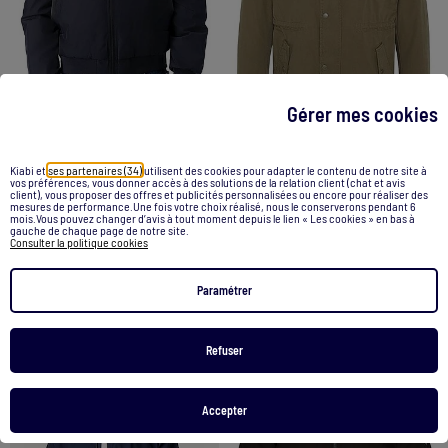
Gérer mes cookies
-25%
-40%
Kiabi et
ses partenaires (34)
utilisent des cookies pour adapter le contenu de notre site à
Blouson Homme Teddy Smith
Blouson Homme Schott
vos préférences, vous donner accès à des solutions de la relation client (chat et avis
client), vous proposer des offres et publicités personnalisées ou encore pour réaliser des
159,99 €
119,99 €
160,00 €
95,99 €
mesures de performance.Une fois votre choix réalisé, nous le conserverons pendant 6
mois.Vous pouvez changer d’avis à tout moment depuis le lien « Les cookies » en bas à
gauche de chaque page de notre site.
Consulter la politique cookies
Voir le produit
Voir le produit
Paramétrer
2 couleurs
Refuser
1
/
8
1
/
4
Accepter