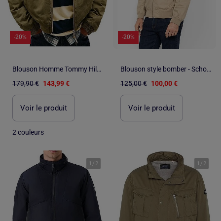
-20%
-20%
Blouson Homme Tommy Hilfiger
Blouson style bomber - Schott
179,90 €
143,99 €
125,00 €
100,00 €
Voir le produit
Voir le produit
2 couleurs
1
/
2
1
/
2