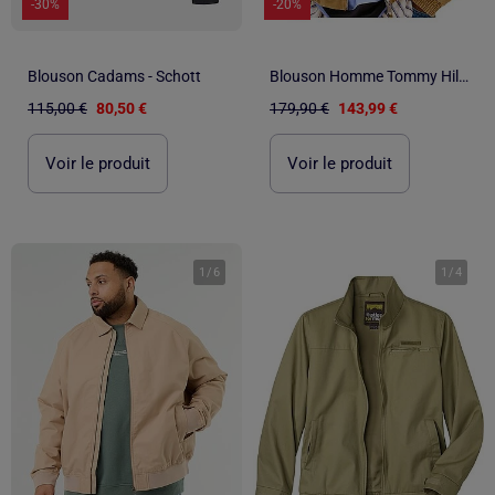
-30%
-20%
Blouson Cadams - Schott
Blouson Homme Tommy Hilfiger
115,00 €
80,50 €
179,90 €
143,99 €
Voir le produit
Voir le produit
1
/
6
1
/
4