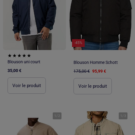
-45%
Blouson uni court
Blouson Homme Schott
35,00 €
175,00 €
95,99 €
Voir le produit
Voir le produit
1
/
2
1
/
3