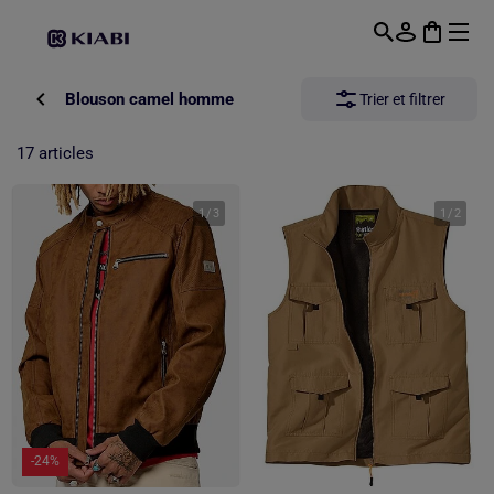
Passer au contenu principal
Blouson camel homme
Trier et filtrer
17 articles
1
/
3
1
/
2
-24%