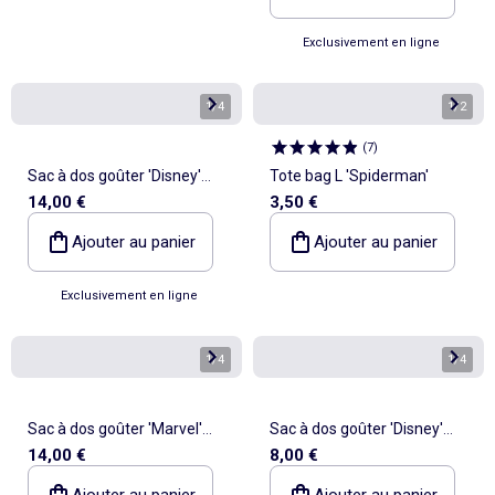
Exclusivement en ligne
1
/
4
1
/
2
(
7
)
Sac à dos goûter 'Disney'
Tote bag L 'Spiderman'
14,00 €
3,50 €
'Mickey
Ajouter au panier
Ajouter au panier
Exclusivement en ligne
1
/
4
1
/
4
Sac à dos goûter 'Marvel'
Sac à dos goûter 'Disney'
14,00 €
8,00 €
'Spiderman'
'Cars'
Ajouter au panier
Ajouter au panier