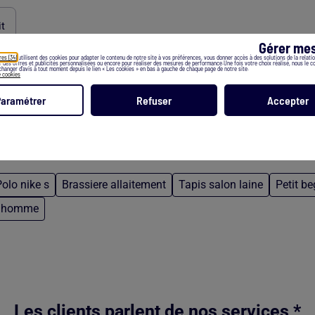
it
Gérer mes
res (34)
utilisent des cookies pour adapter le contenu de notre site à vos préférences, vous donner accès à des solutions de la relation
er des offres et publicités personnalisées ou encore pour réaliser des mesures de performance.Une fois votre choix réalisé, nous le 
hanger d’avis à tout moment depuis le lien « Les cookies » en bas à gauche de chaque page de notre site.
e cookies
Paramétrer
Refuser
Accepter
olo nike s
Brassiere allaitement
Tapis salon laine
Petit b
nc homme
Les clients parlent de nos services *