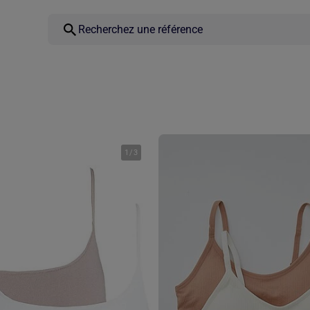
1
/
3