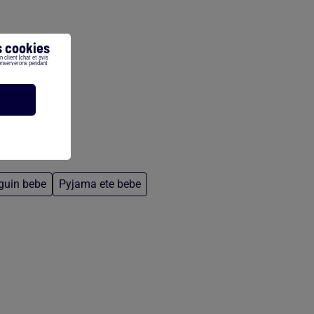
 cookies
 client (chat et avis
conserverons pendant
eguin bebe
Pyjama ete bebe