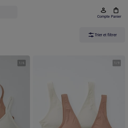
Compte
Panier
Trier et filtrer
1
/
6
1
/
9