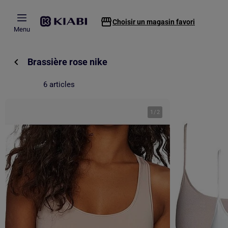
Passer au contenu principal
Choisir un magasin favori
Menu
Brassière rose nike
6 articles
1
/
2