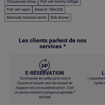
Chaussures d'eau
Pull vert tommy hilfiger
Pull vert sapin
Alese lit 180x200
Bermuda homme camel
Bob disney
Retour au contenu principal
Les clients parlent de nos
services *
E-RÉSERVATION
L
"Commander les tailles qu’on veut à
« Superbes b
l’avance et ensuite venir les essayer en
rapide e
magasin est une excellente option. C’est
un service vraiment pratique et agréable !"
16/11/24