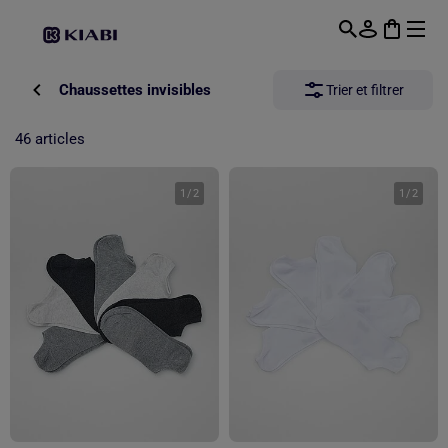
Passer au contenu principal
Chaussettes invisibles
Trier et filtrer
46 articles
1
/
2
1
/
2