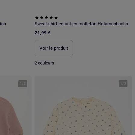
ina
Sweat-shirt enfant en molleton Holamuchacha
21,99 €
Voir le produit
2 couleurs
1
/
3
1
/
3