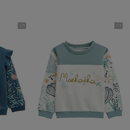
1
/
5
1
/
5