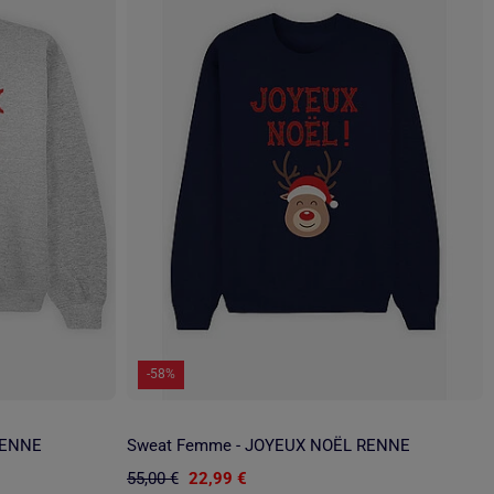
-58%
RENNE
Sweat Femme - JOYEUX NOËL RENNE
55,00 €
22,99 €