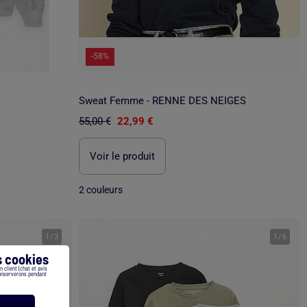
-58%
Sweat Femme - RENNE DES NEIGES
55,00 €
22,99 €
Voir le produit
2 couleurs
1
/
3
1
/
6
 cookies
 client (chat et avis
conserverons pendant