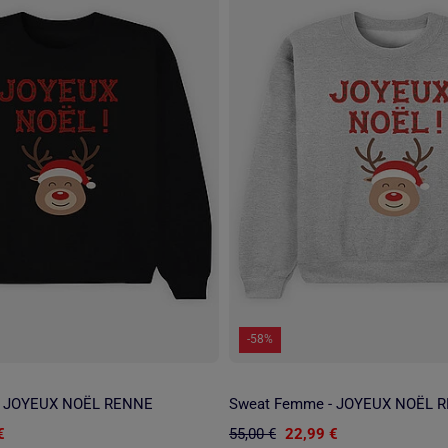
-58%
- JOYEUX NOËL RENNE
Sweat Femme - JOYEUX NOËL 
€
55,00 €
22,99 €