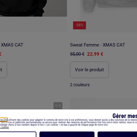
-58%
- XMAS CAT
Sweat Femme - XMAS CAT
€
55,00 €
22,99 €
it
Voir le produit
2 couleurs
1
/
5
Gérer mes
res (34)
utilisent des cookies pour adapter le contenu de notre site à vos préférences, vous donner accès à des solutions de la relation
er des offres et publicités personnalisées ou encore pour réaliser des mesures de performance.Une fois votre choix réalisé, nous le 
hanger d’avis à tout moment depuis le lien « Les cookies » en bas à gauche de chaque page de notre site.
e cookies