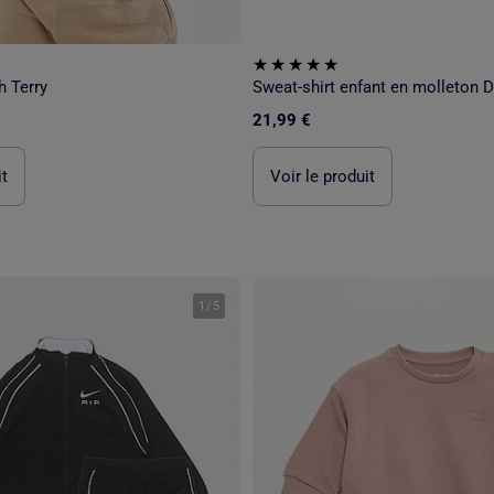
h Terry
Sweat-shirt enfant en molleton D
21,99 €
it
Voir le produit
1
/
5