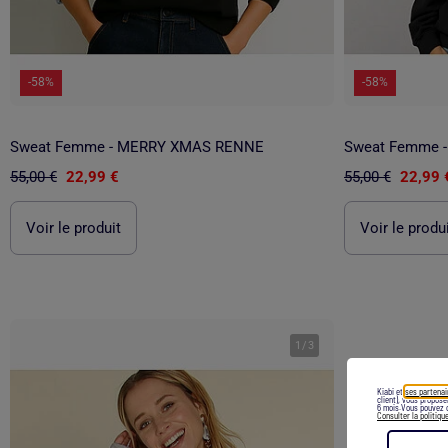
-58%
-58%
Sweat Femme - MERRY XMAS RENNE
Sweat Femme 
55,00 €
22,99 €
55,00 €
22,99 
Voir le produit
Voir le produ
1
/
3
Kiabi et
ses partenai
client), vous propos
6 mois.Vous pouvez c
Consulter la politiqu