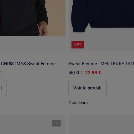
-58%
Sweat Femme - CHRISTMAS Sweat Femme -ER
€
55,00 €
22,99 €
it
Voir le produit
2 couleurs
1
/
3