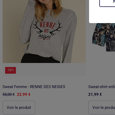
-58%
Sweat Femme - RENNE DES NEIGES
Sweat-shirt en
55,00 €
22,99 €
21,99 €
Voir le produit
Voir le produ