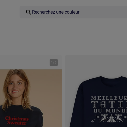
1
/
3