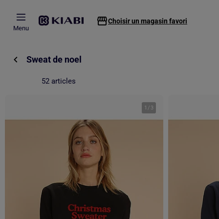
Passer au contenu principal
Choisir un magasin favori
Menu
Sweat de noel
52 articles
1
/
3