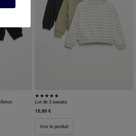
lleton
Lot de 3 sweats
15,00 €
Voir le produit