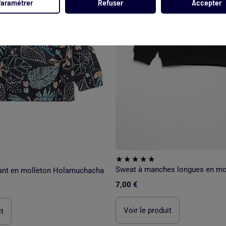
Paramétrer
Refuser
Accepter
Sweat à manches longues en mo
fant en molleton Holamuchacha
7,00 €
Voir le produit
it