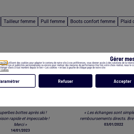
Tailleur femme
Pull femme
Boots confort femme
Plaid 
Gérer mes
res (34)
utilisent des cookies pour adapter le contenu de notre site à vos préférences, vous donner accès à des solutions de la relation
er des offres et publicités personnalisées ou encore pour réaliser des mesures de performance.Une fois votre choix réalisé, nous le 
hanger d’avis à tout moment depuis le lien « Les cookies » en bas à gauche de chaque page de notre site.
e cookies
Les clients parlent de nos services *
Paramétrer
Refuser
Accepter
LIVRAISON
RETOUR FACIL
uperbes bottes après ski !
« Les échanges sont simple
aison rapide et impeccable !
remboursements directs. Bref
Merci »
03/01/2022
14/01/2023