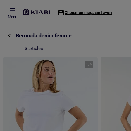
Passer au contenu principal
Choisir un magasin favori
Menu
Bermuda denim femme
3 articles
1
/
5