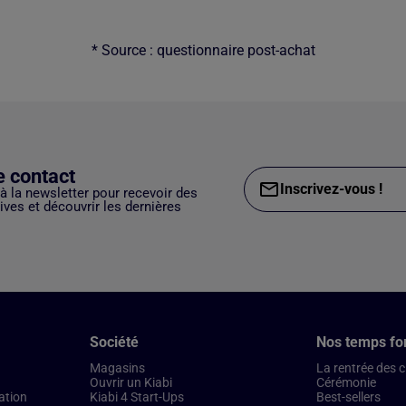
* Source : questionnaire post-achat
e contact
Inscrivez-vous !
 à la newsletter pour recevoir des
ves et découvrir les dernières
Société
Nos temps fo
Magasins
La rentrée des 
Ouvrir un Kiabi
Cérémonie
ation
Kiabi 4 Start-Ups
Best-sellers