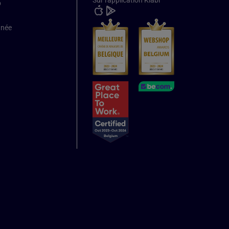
Sur l'application Kiabi
b
nnée