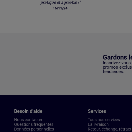
pratique et agréable !"
16/11/24
Gardons l
Inscrivez-vous
promos exclusi
tendances.
Besoin d'aide
Services
Nous contacter
Tous nos services
Questions fréquentes
La livraison
Données personnelles
Retour, échange, rétract