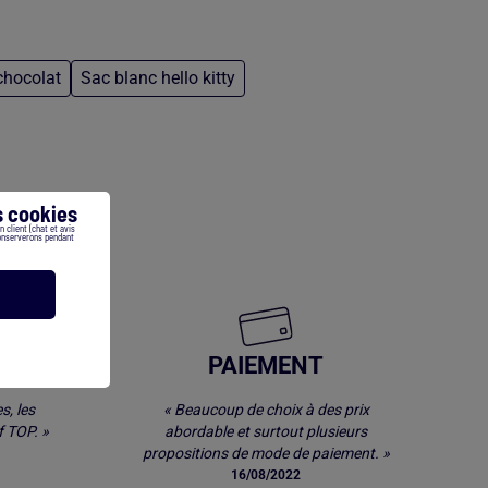
chocolat
Sac blanc hello kitty
 cookies
 client (chat et avis
conserverons pendant
E
PAIEMENT
s, les
« Beaucoup de choix à des prix
 TOP. »
abordable et surtout plusieurs
propositions de mode de paiement. »
16/08/2022