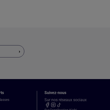
›
rts
Suivez-nous
Sur nos réseaux sociaux
classes