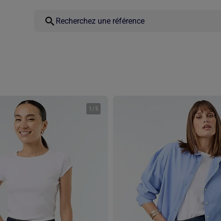
1
/
5