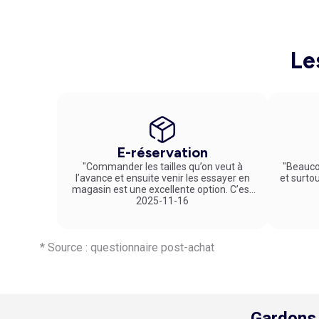
sweat à capuche imprimé. Pour une session jogging, co
la transpiration et vous gardent au sec été comme hiver.
dévoile le bas des mollets. Veillez à le porter avec des
et confortable. Chaussures de running, débardeur à dos nag
Le
E-réservation
"Commander les tailles qu’on veut à
"Beauco
l’avance et ensuite venir les essayer en
et surto
magasin est une excellente option. C’est
un service vraiment pratique et agréable
2025-11-16
!"
* Source : questionnaire post-achat
Gardons 