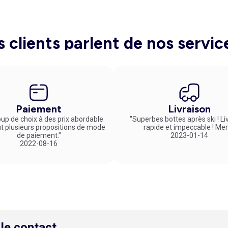
mbinez un
legging Puma noir
à une
brassière de sport
de la même ma
 Des chaussures de running fluo apportent une touche peps à l'ensem
 chaussettes de sport basses, pour un rendu esthétique. Rendez-vou
eur et veste de sport sont disponibles à petits prix et dans un large
s clients parlent de nos servic
Paiement
Livraison
up de choix à des prix abordable
"Superbes bottes après ski ! Li
ut plusieurs propositions de mode
rapide et impeccable ! Mer
de paiement."
2023-01-14
2022-08-16
le contact