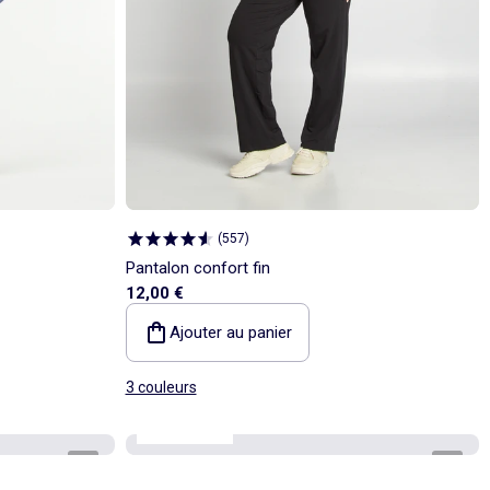
(
557
)
Pantalon confort fin
12,00 €
Ajouter au panier
3 couleurs
Best sellers*
1
/
4
1
/
4