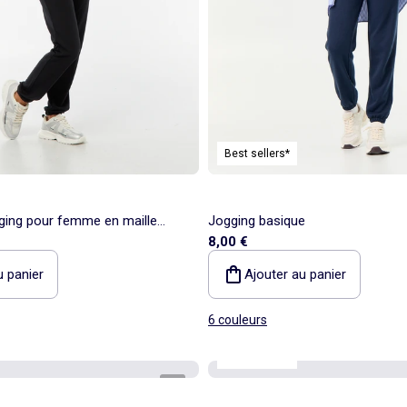
Best sellers*
ging pour femme en maille
Jogging basique
8,00 €
standard
u panier
Ajouter au panier
6 couleurs
Best sellers*
1
/
4