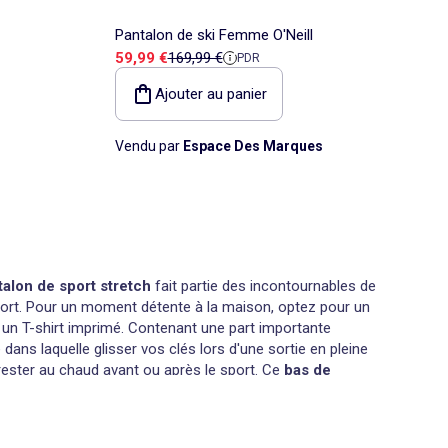
Pantalon de ski Femme O'Neill
Prix de vente
Prix de référence
59,99 €
169,99 €
PDR
Ajouter au panier
Vendu par
Espace Des Marques
talon de sport stretch
fait partie des incontournables de
nfort. Pour un moment détente à la maison, optez pour un
c un
T-shirt imprimé
. Contenant une part importante
s laquelle glisser vos clés lors d'une sortie en pleine
r rester au chaud avant ou après le sport. Ce
bas de
brillants. Associez-le à des baskets blanches Adidas et un