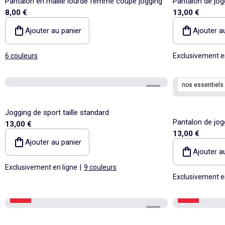
Pantalon en maille lourde femme coupe jogging
Pantalon de jog
8,00 €
13,00 €
lourde à taille 
Ajouter au panier
Ajouter a
6 couleurs
Exclusivement e
nos essentiels
1
/
4
Jogging de sport taille standard
Pantalon de jog
13,00 €
13,00 €
Ajouter au panier
Ajouter a
Exclusivement en ligne
|
9 couleurs
Exclusivement e
-60%
-60%
1
/
3