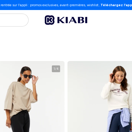
 rentrée sur l'appli : promos exclusives, avant-premières, wishlist…
Téléchargez l'app
1
/
4