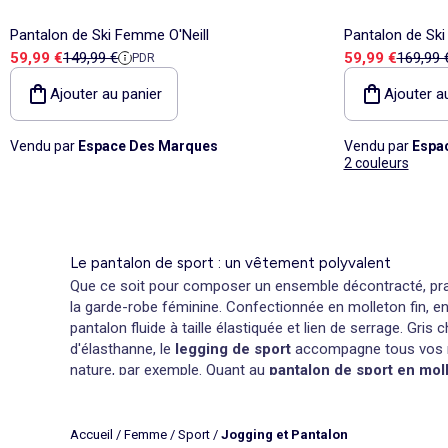
Pantalon de Ski Femme O'Neill
Pantalon de Ski
Prix de vente
Prix de référence
Prix de vente
Prix de
59,99 €
149,99 €
59,99 €
169,99 
PDR
Ajouter au panier
Ajouter a
Vendu par
Espace Des Marques
Vendu par
Espa
2 couleurs
Le pantalon de sport : un vêtement polyvalent
Que ce soit pour composer un ensemble décontracté, pratiq
la garde-robe féminine. Confectionnée en molleton fin, e
pantalon fluide à taille élastiquée et lien de serrage. Gris
d'élasthanne, le
legging de sport
accompagne tous vos mou
nature, par exemple. Quant au
pantalon de sport en mol
survêtement
se complète d'un
sweat zippé
ou d'un pull 
Un large choix de pantalons de sport
Accueil
/
Femme
/
Sport
/
Jogging et Pantalon
Pour le sport ou à la maison, alliez style et confort en v