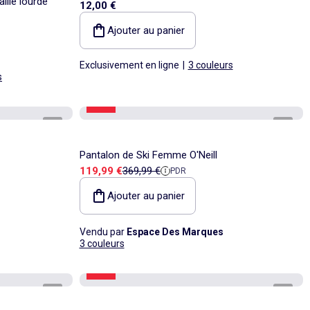
ille lourde
12,00 €
Ajouter au panier
Exclusivement en ligne
|
3 couleurs
s
-67%
1
/
3
1
/
3
Pantalon de Ski Femme O'Neill
Prix de vente
Prix de référence
119,99 €
369,99 €
PDR
Ajouter au panier
Vendu par
Espace Des Marques
3 couleurs
-60%
1
/
3
1
/
3