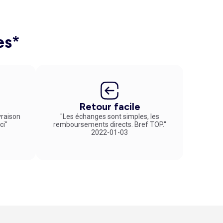
rque. Ces vêtements techniques évacuent efficacement
ble. En été, optez pour un
pantacourt de sport
qui
s dans la boutique Kiabi pour composer une tenue tendance
 choix de tailles.
es*
Retour facile
vraison
"Les échanges sont simples, les
ci"
remboursements directs. Bref TOP."
2022-01-03