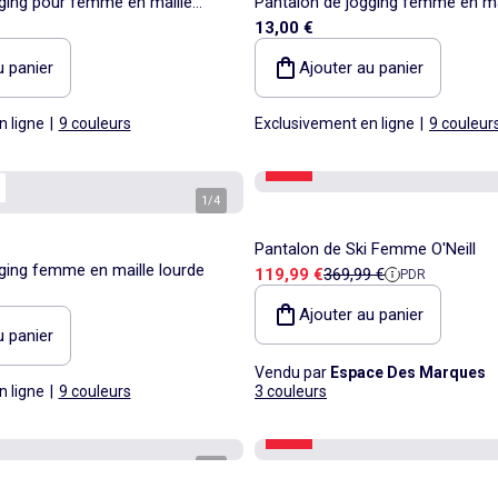
ging pour femme en maille
Pantalon de jogging femme en ma
13,00 €
standard
u panier
Ajouter au panier
n ligne
|
9 couleurs
Exclusivement en ligne
|
9 couleur
-67%
1
/
4
Pantalon de Ski Femme O'Neill
ging femme en maille lourde
Prix de vente
Prix de référence
119,99 €
369,99 €
PDR
Ajouter au panier
u panier
Vendu par
Espace Des Marques
n ligne
|
9 couleurs
3 couleurs
-60%
1
/
3