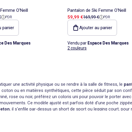
 Femme O'Neill
Pantalon de Ski Femme O'Neill
 référence
Prix de vente
Prix de référence
€
59,99 €
169,99 €
PDR
PDR
u panier
Ajouter au panier
ce Des Marques
Vendu par
Espace Des Marques
2 couleurs
uer une activité physique ou se rendre à la salle de fitness, le
pan
n coton ou en matières synthétiques, cette pièce séduit par son co
 chiné, rose ou noir, préférez un coloris uni pour pouvoir le porter ave
vements. Ce modèle ajusté est parfois doté d'une poche zippée dan
leton
, il s'enfile par-dessus un short de sport ou legging court, pou
à capuche.
ous procurant un
pantalon de sport à bandes latérales
ou à détails 