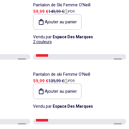
Pantalon de Ski Femme O'Neill
Prix de vente
Prix de référence
59,99 €
149,99 €
PDR
Ajouter au panier
Vendu par
Espace Des Marques
2 couleurs
-57%
1
/
3
1
/
3
Pantalon de ski Femme O'Neill
Prix de vente
Prix de référence
59,99 €
139,99 €
PDR
Ajouter au panier
Vendu par
Espace Des Marques
-64%
1
/
3
1
/
2