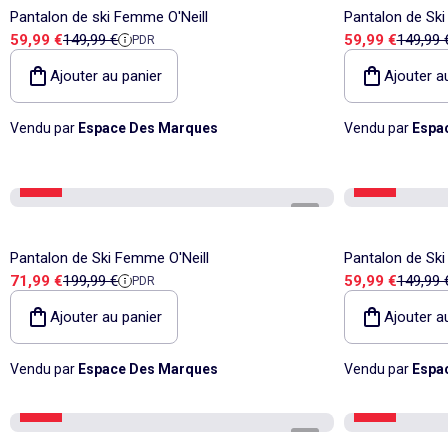
Pantalon de ski Femme O'Neill
Pantalon de Ski
Prix de vente
Prix de référence
Prix de vente
Prix de
59,99 €
149,99 €
59,99 €
149,99 
PDR
Ajouter au panier
Ajouter a
Vendu par
Espace Des Marques
Vendu par
Espa
-64%
-60%
1
/
4
Pantalon de Ski Femme O'Neill
Pantalon de Ski
Prix de vente
Prix de référence
Prix de vente
Prix de
71,99 €
199,99 €
59,99 €
149,99 
PDR
Ajouter au panier
Ajouter a
Vendu par
Espace Des Marques
Vendu par
Espa
-60%
-64%
1
/
2