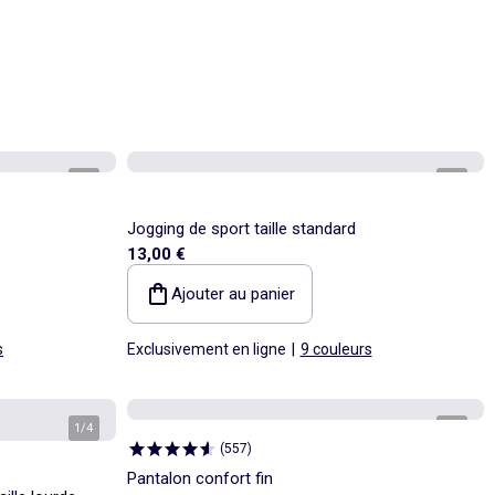
1
/
4
1
/
4
Jogging de sport taille standard
13,00 €
Ajouter au panier
s
Exclusivement en ligne
|
9 couleurs
1
/
4
1
/
5
(
557
)
Pantalon confort fin