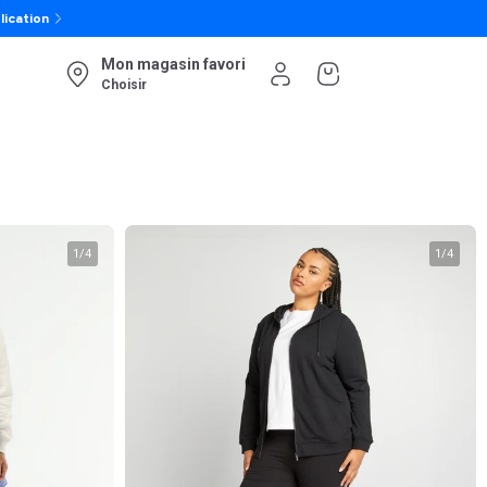
lication
Mon magasin favori
Choisir
1
/
4
1
/
4