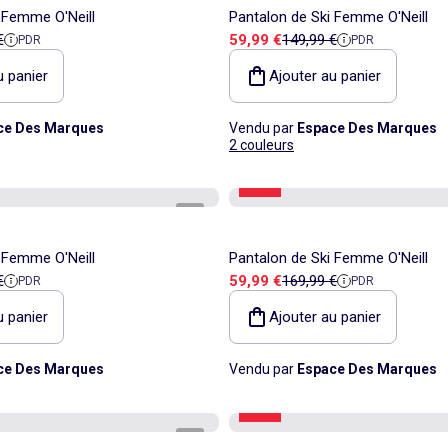
 Femme O'Neill
Pantalon de Ski Femme O'Neill
 référence
Prix de vente
Prix de référence
€
59,99 €
149,99 €
PDR
PDR
u panier
Ajouter au panier
ce Des Marques
Vendu par
Espace Des Marques
2 couleurs
-64%
1
/
3
 Femme O'Neill
Pantalon de Ski Femme O'Neill
 référence
Prix de vente
Prix de référence
€
59,99 €
169,99 €
PDR
PDR
u panier
Ajouter au panier
ce Des Marques
Vendu par
Espace Des Marques
-64%
1
/
3