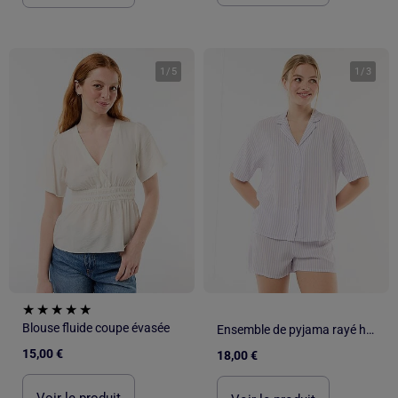
1
/
5
1
/
3
Blouse fluide coupe évasée
Ensemble de pyjama rayé haut + short
15,00 €
18,00 €
Voir le produit