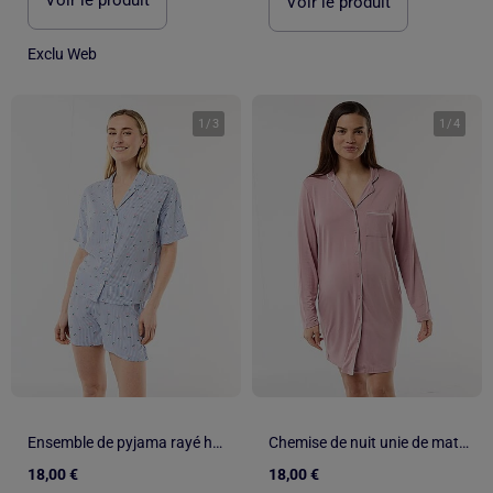
Voir le produit
Exclu Web
1
/
3
1
/
4
Ensemble de pyjama rayé haut + short
Chemise de nuit unie de maternité
18,00 €
18,00 €