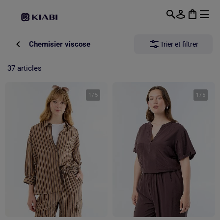
Passer au contenu principal
Chemisier viscose
Trier et filtrer
37 articles
1
/
5
1
/
5