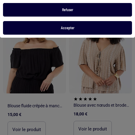
Refuser
1
/
5
1
/
4
Accepter
Blouse avec nœuds et broderies à manches courtes
Blouse fluide crêpée à manches courtes
18,00 €
15,00 €
Voir le produit
Voir le produit