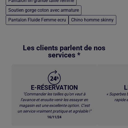
Pantalon lin grande taille femme
Soutien gorge coton avec armature
Pantalon Fluide Femme ecru
Chino homme skinny
Retour au contenu principal
Les clients parlent de nos
services *
E-RÉSERVATION
L
"Commander les tailles qu’on veut à
« Superbes b
l’avance et ensuite venir les essayer en
rapide e
magasin est une excellente option. C’est
un service vraiment pratique et agréable !"
16/11/24