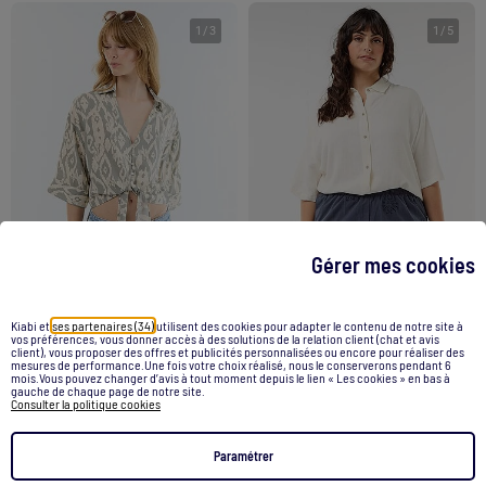
1
/
3
1
/
5
Gérer mes cookies
Kiabi et
ses partenaires (34)
utilisent des cookies pour adapter le contenu de notre site à
vos préférences, vous donner accès à des solutions de la relation client (chat et avis
Chemise à manches courtes avec base à nouer
Chemise à manches courtes boutonnée
client), vous proposer des offres et publicités personnalisées ou encore pour réaliser des
mesures de performance.Une fois votre choix réalisé, nous le conserverons pendant 6
15,00 €
18,00 €
mois.Vous pouvez changer d’avis à tout moment depuis le lien « Les cookies » en bas à
gauche de chaque page de notre site.
Consulter la politique cookies
Voir le produit
Voir le produit
Paramétrer
Exclu Web
Exclu Web