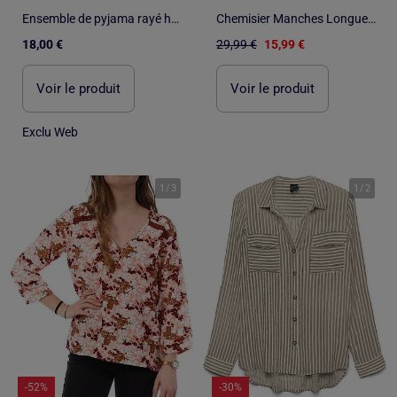
Ensemble de pyjama rayé haut + short
Chemisier Manches Longues Femme Vero Moda
18,00 €
29,99 €
15,99 €
Voir le produit
Voir le produit
Exclu Web
1
/
3
1
/
2
-52%
-30%