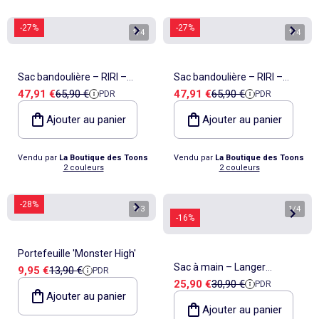
-27%
-27%
1
/
4
1
/
4
Sac bandoulière – RIRI –
Sac bandoulière – RIRI –
Prix de vente
Prix de référence
Prix de vente
Prix de référence
47,91 €
65,90 €
47,91 €
65,90 €
PDR
PDR
Kipling
Kipling
Ajouter au panier
Ajouter au panier
Vendu par
La Boutique des Toons
Vendu par
La Boutique des Toons
2 couleurs
2 couleurs
-28%
1
/
3
1
/
4
-16%
Portefeuille 'Monster High'
Sac à main – Langer
Prix de vente
Prix de référence
9,95 €
13,90 €
PDR
Prix de vente
Prix de référence
25,90 €
30,90 €
PDR
Kidzroom Care Loveable –
Ajouter au panier
CMP
Ajouter au panier