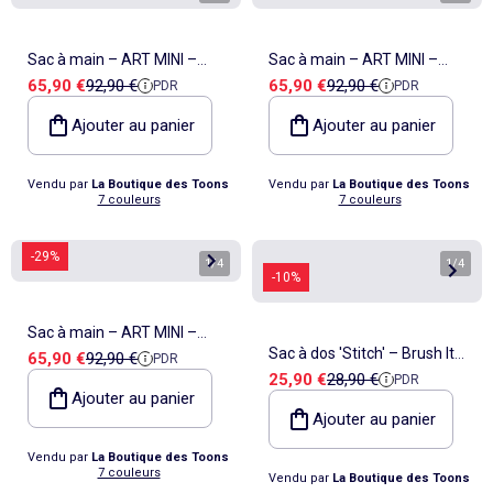
Sac à main – ART MINI –
Sac à main – ART MINI –
Prix de vente
Prix de référence
Prix de vente
Prix de référence
65,90 €
92,90 €
65,90 €
92,90 €
PDR
PDR
Kipling
Kipling
Ajouter au panier
Ajouter au panier
Vendu par
La Boutique des Toons
Vendu par
La Boutique des Toons
7 couleurs
7 couleurs
-29%
1
/
4
1
/
4
-10%
Sac à main – ART MINI –
Sac à dos 'Stitch' – Brush It
Prix de vente
Prix de référence
65,90 €
92,90 €
PDR
Kipling
Prix de vente
Prix de référence
25,90 €
28,90 €
PDR
Out Maternelle – Lilo et stitch
Ajouter au panier
Ajouter au panier
Vendu par
La Boutique des Toons
7 couleurs
Vendu par
La Boutique des Toons