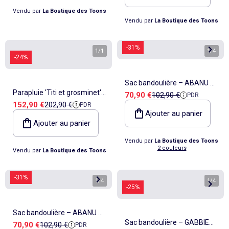
Vendu par
La Boutique des Toons
Vendu par
La Boutique des Toons
-31%
1
/
1
1
/
4
-24%
Sac bandoulière – ABANU M
Parapluie 'Titi et grosminet'
Prix de vente
Prix de référence
70,90 €
102,90 €
PDR
– Kipling
Prix de vente
Prix de référence
152,90 €
202,90 €
PDR
– Porte Star – Looney Tunes
Ajouter au panier
Ajouter au panier
Vendu par
La Boutique des Toons
2 couleurs
Vendu par
La Boutique des Toons
-31%
1
/
4
1
/
4
-25%
Sac bandoulière – ABANU M
Sac bandoulière – GABBIE
Prix de vente
Prix de référence
70,90 €
102,90 €
PDR
– Kipling