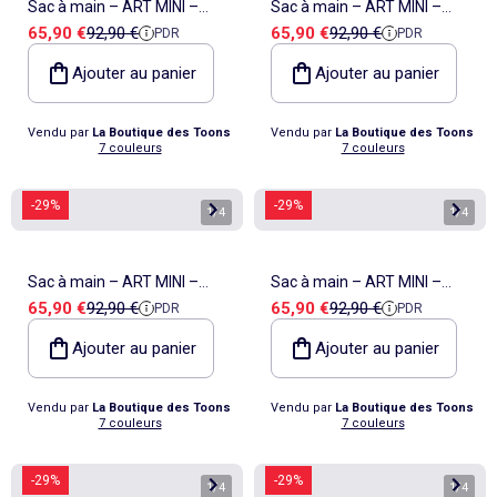
Sac à main – ART MINI –
Sac à main – ART MINI –
Prix de vente
Prix de référence
Prix de vente
Prix de référence
65,90 €
92,90 €
65,90 €
92,90 €
PDR
PDR
Kipling
Kipling
Ajouter au panier
Ajouter au panier
Vendu par
La Boutique des Toons
Vendu par
La Boutique des Toons
7 couleurs
7 couleurs
-29%
-29%
1
/
4
1
/
4
Sac à main – ART MINI –
Sac à main – ART MINI –
Prix de vente
Prix de référence
Prix de vente
Prix de référence
65,90 €
92,90 €
65,90 €
92,90 €
PDR
PDR
Kipling
Kipling
Ajouter au panier
Ajouter au panier
Vendu par
La Boutique des Toons
Vendu par
La Boutique des Toons
7 couleurs
7 couleurs
-29%
-29%
1
/
4
1
/
4