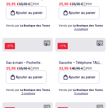
Prix de vente
Prix de référence
Prix de vente
Prix de référence
20,95 €
35,90 €
25,90 €
35,90 €
PDR
PDR
Edition Ultime Limitée – CMP
Creativity L Multi Usage
Grand Format – Kipling
Ajouter au panier
Ajouter au panier
Vendu par
La Boutique des Toons
Vendu par
La Boutique des Toons
2 couleurs
1
/
4
1
/
4
-27%
-17%
Sac à main – Pochette
Sacoche – Téléphone TALLY
Prix de vente
Prix de référence
Prix de vente
Prix de référence
25,90 €
35,90 €
33,90 €
40,90 €
PDR
PDR
Creativity L Multi Usage
Bandoulière ajustable –
Grand Format – Kipling
Kipling
Ajouter au panier
Ajouter au panier
Vendu par
La Boutique des Toons
Vendu par
La Boutique des Toons
2 couleurs
5 couleurs
1
/
4
1
/
4