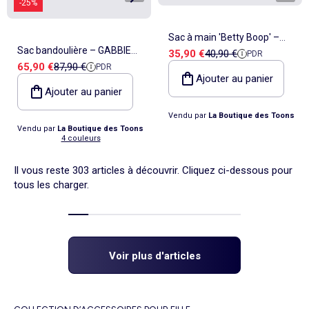
-25%
Sac à main 'Betty Boop' –
Sac bandoulière – GABBIE
Prix de vente
Prix de référence
35,90 €
40,90 €
PDR
Fashion
Prix de vente
Prix de référence
65,90 €
87,90 €
PDR
MINI avec bandoulière –
Ajouter au panier
Kipling
Ajouter au panier
Vendu par
La Boutique des Toons
Vendu par
La Boutique des Toons
4 couleurs
Il vous reste 303 articles à découvrir. Cliquez ci-dessous pour
tous les charger.
Voir plus d'articles