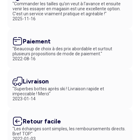
gamme d'
accessoires pour cheveux
, les filles pourront laisser libre
"Commander les tailles qu’on veut à l’avance et ensuite
cours à leur imagination, qu’elles aient besoin de
pinces à cheveux
,
venir les essayer en magasin est une excellente option.
de
barrettes pour cheveux
ou autres
accessoires chics
et cool.
C’est un service vraiment pratique et agréable !"
Ces pièces, en plus d’être jolies, permettent de renforcer la confiance
2025-11-16
en soi de votre fille, l’aident à trouver son identité et ce qui lui plaît… ou
pas ainsi qu’à exprimer sa personnalité.
COMMENT COMBINER LES ACCESSOIRES POUR FILLE ?
Paiement
Inspirez-vous de ces trois idées pour créer des looks réussis et aider
"Beaucoup de choix à des prix abordable et surtout
votre fille à apprendre à assortir les couleurs et les matières :
plusieurs propositions de mode de paiement."
Idée 1 : une écharpe et une
jupe plissée
de couleur assortie. Deux
2022-08-16
indispensables du dressing.
Idée 2 : un bandeau pour cheveux et un
gilet en maille
. Choisissez des
matières douces et agréables au toucher.
Idée 3 : un cabas et un
Livraison
pantalon confortable
.Pour leur côté pratique au
quotidien.
"Superbes bottes après ski ! Livraison rapide et
impeccable ! Merci"
2023-01-14
Retour facile
"Les échanges sont simples, les remboursements directs.
Bref TOP."
2022-01-03