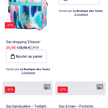
Vendu par
La Boutique des Toons
2 couleurs
-27%
Sac shopping 'Ettavee'
Prix de vente
Prix de référence
25,90 €
35,90 €
PDR
Ajouter au panier
Vendu par
La Boutique des Toons
2 couleurs
1
/
2
1
/
4
-41%
-27%
Sac bandoulière – Twilight
Sac à main – Pochette