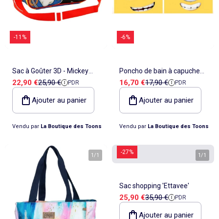
-11%
-6%
Sac à Goûter 3D - Mickey
Poncho de bain à capuche
Prix de vente
Prix de référence
Prix de vente
Prix de référence
22,90 €
25,90 €
16,70 €
17,90 €
PDR
PDR
Mouse Happy Friends
Minions en coton 110 x 55
cm
Ajouter au panier
Ajouter au panier
Vendu par
La Boutique des Toons
Vendu par
La Boutique des Toons
-27%
1
/
1
1
/
1
Sac shopping 'Ettavee'
Prix de vente
Prix de référence
25,90 €
35,90 €
PDR
Ajouter au panier