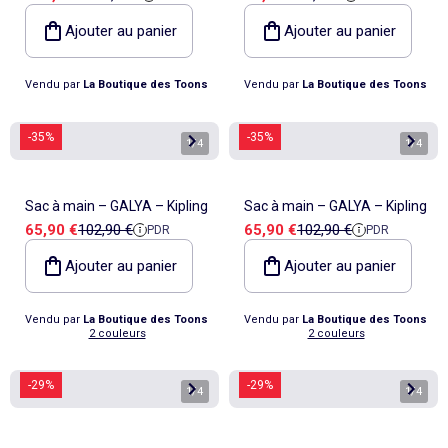
Tunes
Ajouter au panier
Ajouter au panier
Vendu par
La Boutique des Toons
Vendu par
La Boutique des Toons
-35%
-35%
1
/
4
1
/
4
Sac à main – GALYA – Kipling
Sac à main – GALYA – Kipling
Prix de vente
Prix de référence
Prix de vente
Prix de référence
65,90 €
102,90 €
65,90 €
102,90 €
PDR
PDR
Ajouter au panier
Ajouter au panier
Vendu par
La Boutique des Toons
Vendu par
La Boutique des Toons
2 couleurs
2 couleurs
-29%
-29%
1
/
4
1
/
4