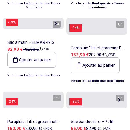
Vendu par
La Boutique des Toons
Vendu par
La Boutique des Toons
5 couleurs
5 couleurs
-19%
1
/
4
1
/
1
-24%
Sac à main – ELMAR 49,5
Parapluie 'Titi et grosminet'
Prix de vente
Prix de référence
82,90 €
102,90 €
PDR
CM – Kipling
Prix de vente
Prix de référence
152,90 €
202,90 €
PDR
– Porte Happy – Looney
Ajouter au panier
Tunes
Ajouter au panier
Vendu par
La Boutique des Toons
Vendu par
La Boutique des Toons
1
/
1
1
/
4
-24%
-32%
Parapluie 'Titi et grosminet'
Sac bandoulière – Petit
Prix de vente
Prix de référence
Prix de vente
Prix de référence
152,90 €
202,90 €
55,90 €
82,90 €
PDR
PDR
– Porte Chapeau – Looney
JENERA MINI – Kipling