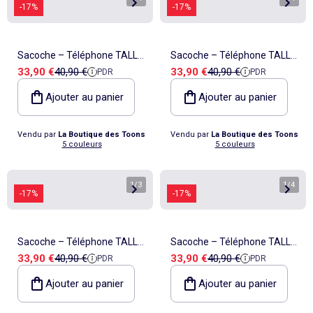
-17%
-17%
Sacoche – Téléphone TALLY
Sacoche – Téléphone TALLY
Prix de vente
Prix de référence
Prix de vente
Prix de référence
33,90 €
40,90 €
33,90 €
40,90 €
PDR
PDR
Bandoulière ajustable –
Bandoulière ajustable –
Kipling
Kipling
Ajouter au panier
Ajouter au panier
Vendu par
La Boutique des Toons
Vendu par
La Boutique des Toons
5 couleurs
5 couleurs
1
/
3
1
/
4
-17%
-17%
Sacoche – Téléphone TALLY
Sacoche – Téléphone TALLY
Prix de vente
Prix de référence
Prix de vente
Prix de référence
33,90 €
40,90 €
33,90 €
40,90 €
PDR
PDR
Bandoulière ajustable –
Bandoulière ajustable –
Kipling
Kipling
Ajouter au panier
Ajouter au panier