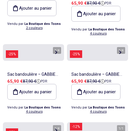
Prix de vente
Prix de référence
65,90 €
87,90 €
PDR
MINI avec bandoulière –
Ajouter au panier
Kipling
Ajouter au panier
Vendu par
La Boutique des Toons
2 couleurs
Vendu par
La Boutique des Toons
4 couleurs
1
/
4
1
/
4
-25%
-25%
Sac bandoulière – GABBIE
Sac bandoulière – GABBIE
Prix de vente
Prix de référence
Prix de vente
Prix de référence
65,90 €
87,90 €
65,90 €
87,90 €
PDR
PDR
MINI avec bandoulière –
MINI avec bandoulière –
Kipling
Kipling
Ajouter au panier
Ajouter au panier
Vendu par
La Boutique des Toons
Vendu par
La Boutique des Toons
4 couleurs
4 couleurs
-12%
1
/
4
1
/
1