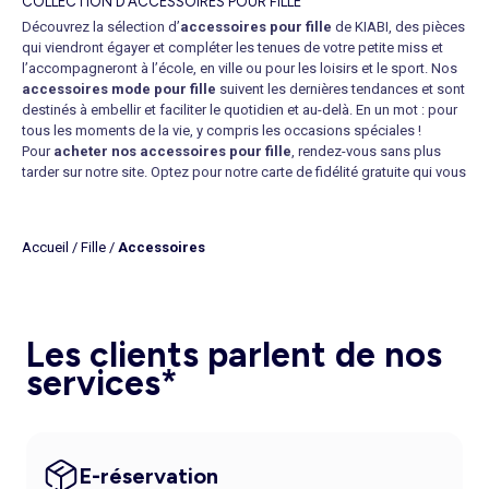
COLLECTION D’ACCESSOIRES POUR FILLE
Découvrez la sélection d’
accessoires pour fille
de KIABI, des pièces
qui viendront égayer et compléter les tenues de votre petite miss et
l’accompagneront à l’école, en ville ou pour les loisirs et le sport. Nos
accessoires mode pour fille
suivent les dernières tendances et sont
destinés à embellir et faciliter le quotidien et au-delà. En un mot : pour
tous les moments de la vie, y compris les occasions spéciales !
Pour
acheter nos accessoires pour fille
, rendez-vous sans plus
tarder sur notre site. Optez pour notre carte de fidélité gratuite qui vous
permet de cumuler des points lors de vos achats et de bénéficier de
réductions irrésistibles et d’offres exclusives. De plus, vous profitez de
notre politique de retours simple et sans soucis et d’un délai allant
Accueil
/
Fille
/
Accessoires
jusqu’à 30 jours après votre achat. Et si vous choisissez une livraison
en magasin, vous pourrez venir chercher votre article le lendemain.
LES TENDANCES EN MATIÈRE D’ACCESSOIRES POUR FILLE
Indispensables, les
sacs de cours
et les
sacs cabas
font désormais
Les clients parlent de nos
partie de l’attirail quotidien de toute écolière qui les préfère souvent
aux sacs à dos, car ils sont considérés comme des
accessoires
services*
stylés
. Par temps plus froid, les
gants
et en particulier les
gants
chauffants
viendront à point pour envelopper les petites mains d’une
douce chaleur. Et les
mitaines
plairont à toutes celles qui ne font pas
de compromis sur leur style et veulent faire comme maman.
La coiffure est la touche finale d'un look réussi. Grâce à notre vaste
E-réservation