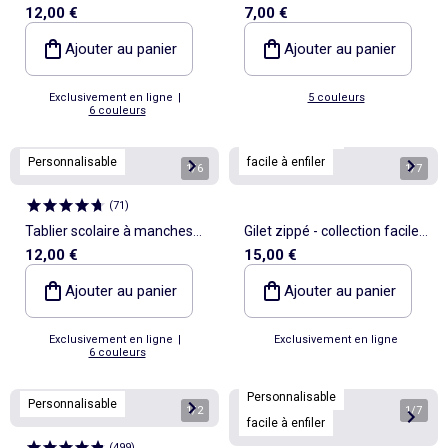
12,00 €
7,00 €
longues
Ajouter au panier
Ajouter au panier
Exclusivement en ligne
|
5 couleurs
6 couleurs
Personnalisable
Personnalisable
facile à enfiler
1
/
6
1
/
7
(
71
)
Tablier scolaire à manches
Gilet zippé - collection facile
12,00 €
15,00 €
longues
à enfiler
Ajouter au panier
Ajouter au panier
Exclusivement en ligne
|
Exclusivement en ligne
6 couleurs
Personnalisable
Personnalisable
1
/
2
1
/
7
facile à enfiler
(
499
)