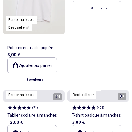
8 couleurs
Personnalisable
Best sellers*
Polo uni en maille piquée
5,00 €
Ajouter au panier
8 couleurs
Personnalisable
Personnalisable
Best sellers*
1
/
4
1
/
3
(
71
)
(
405
)
Tablier scolaire à manches
T-shirt basique à manches
12,00 €
3,00 €
longues
longues