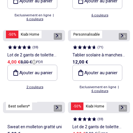
Ajouter au panier
Ajouter au panier
Exclusivement en ligne
|
6 couleurs
6 couleurs
-50%
Kiabi Home
Personnalisable
1
/
5
1
/
6
(
59
)
(
71
)
Lot de 2 gants de toilette
Tablier scolaire à manches
Prix de vente
Prix de référence
4,00 €
8,00 €
12,00 €
PDR
enfant - Kiabi Home
longues
Ajouter au panier
Ajouter au panier
2 couleurs
Exclusivement en ligne
|
6 couleurs
Personnalisable
Best sellers*
-50%
Kiabi Home
1
/
3
1
/
5
(
59
)
Sweat en molleton gratté uni
Lot de 2 gants de toilette