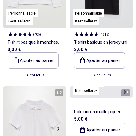
Personnalisable
Personnalisable
Best sellers*
Best sellers*
(
405
)
(
1513
)
T-shirt basique à manches
T-shirt basique en jersey uni
3,00 €
2,00 €
longues
Ajouter au panier
Ajouter au panier
6 couleurs
4 couleurs
Personnalisable
Best sellers*
1
/
2
1
/
3
Polo uni en maille piquée
5,00 €
Ajouter au panier