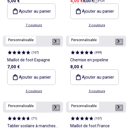
Prix de vente
Prix de référence
5,00 €
4,00 €
8,00 €
PDR
enfant - Kiabi Home
Ajouter au panier
Ajouter au panier
7 couleurs
2 couleurs
Personnalisable
Personnalisable
1
/
3
1
/
2
(
107
)
(
499
)
Maillot de foot Espagne
Chemise en popeline
7,00 €
8,00 €
Ajouter au panier
Ajouter au panier
5 couleurs
3 couleurs
Personnalisable
Personnalisable
1
/
6
1
/
3
(
71
)
(
107
)
Tablier scolaire à manches
Maillot de foot France