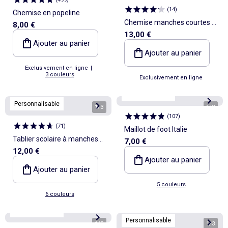
(
14
)
Chemise en popeline
Chemise manches courtes -
8,00 €
13,00 €
collection facile à enfiler
Ajouter au panier
Ajouter au panier
Exclusivement en ligne
|
3 couleurs
Exclusivement en ligne
Personnalisable
Personnalisable
1
/
3
1
/
3
(
107
)
(
71
)
Maillot de foot Italie
Tablier scolaire à manches
7,00 €
12,00 €
longues
Ajouter au panier
Ajouter au panier
5 couleurs
6 couleurs
Personnalisable
Personnalisable
1
/
3
1
/
3