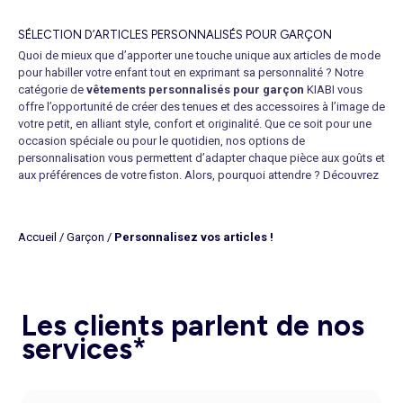
SÉLECTION D’ARTICLES PERSONNALISÉS POUR GARÇON
Quoi de mieux que d’apporter une touche unique aux articles de mode
pour habiller votre enfant tout en exprimant sa personnalité ? Notre
catégorie de
vêtements personnalisés pour garçon
KIABI vous
offre l’opportunité de créer des tenues et des accessoires à l’image de
votre petit, en alliant style, confort et originalité. Que ce soit pour une
occasion spéciale ou pour le quotidien, nos options de
personnalisation vous permettent d’adapter chaque pièce aux goûts et
aux préférences de votre fiston. Alors, pourquoi attendre ? Découvrez
dès maintenant notre collection personnalisable et laissez libre cours
à votre créativité !
LES TENDANCES EN MATIÈRE D’ARTICLES PERSONNALISÉS POUR
Accueil
/
Garçon
/
Personnalisez vos articles !
GARÇON
Les vêtements personnalisés sont bien plus qu’une simple tendance,
ils représentent une manière d’exprimer l’individualité et le caractère de
votre enfant. C’est pourquoi nous vous proposons une large gamme
Les clients parlent de nos
d’articles de
mode personnalisée
, selon vos envies. Optez pour un
t-
services*
shirt personnalisé
avec le prénom de votre garçon, ou choisissez un
sweat personnalisable
qui reflète ses passions, qu’il s’agisse de
dinosaures, de voitures ou de super-héros. Nos options de
personnalisation comprennent des impressions de haute qualité, des