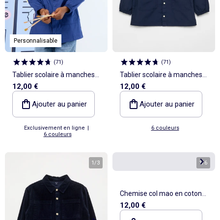
Personnalisable
(
71
)
(
71
)
Tablier scolaire à manches
Tablier scolaire à manches
12,00 €
12,00 €
longues
longues
Ajouter au panier
Ajouter au panier
Exclusivement en ligne
|
6 couleurs
6 couleurs
1
/
3
1
/
6
Chemise col mao en coton
12,00 €
uni