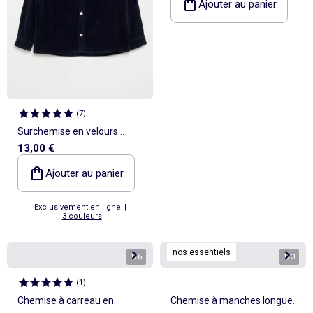
Ajouter au panier
(
7
)
Surchemise en velours
13,00 €
côtelé
Ajouter au panier
Exclusivement en ligne
|
3 couleurs
nos essentiels
1
/
6
1
/
3
(
1
)
Chemise à carreau en
Chemise à manches longues