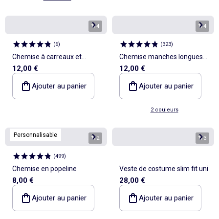
1
/
4
1
/
4
(
6
)
(
323
)
Chemise à carreaux et
Chemise manches longues
12,00 €
12,00 €
manches courtes
oxford
Ajouter au panier
Ajouter au panier
2 couleurs
Personnalisable
1
/
2
1
/
3
(
499
)
Chemise en popeline
Veste de costume slim fit uni
8,00 €
28,00 €
Ajouter au panier
Ajouter au panier