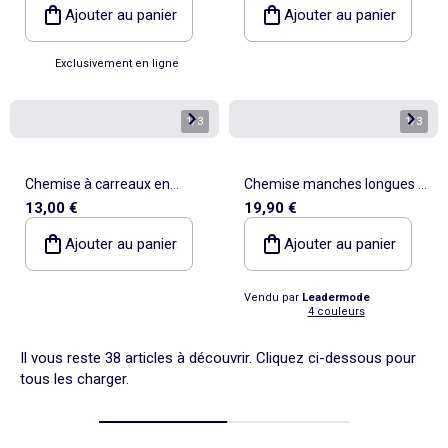
Ajouter au panier
Ajouter au panier
Exclusivement en ligne
1
/
3
1
/
3
Chemise à carreaux en
Chemise manches longues -
13,00 €
19,90 €
flanelle
Yves Enzo
Ajouter au panier
Ajouter au panier
Vendu par
Leadermode
4 couleurs
Il vous reste 38 articles à découvrir. Cliquez ci-dessous pour
tous les charger.