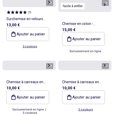
1
/
3
1
/
6
facile à enfiler
(
7
)
Surchemise en velours
Chemise en coton -
13,00 €
côtelé
15,00 €
collection facile à enfiler
Ajouter au panier
Ajouter au panier
3 couleurs
Exclusivement en ligne
1
/
3
1
/
3
Chemise à carreaux en
Chemise à carreaux en
10,00 €
10,00 €
flanelle
flanelle
Ajouter au panier
Ajouter au panier
Exclusivement en ligne
|
5 couleurs
5 couleurs