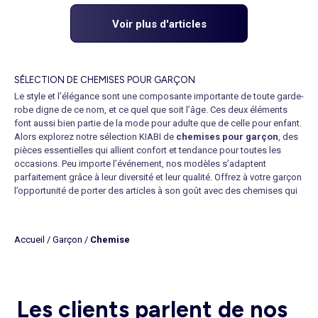
Voir plus d'articles
SÉLECTION DE CHEMISES POUR GARÇON
Le style et l’élégance sont une composante importante de toute garde-
robe digne de ce nom, et ce quel que soit l’âge. Ces deux éléments
font aussi bien partie de la mode pour adulte que de celle pour enfant.
Alors explorez notre sélection KIABI de
chemises pour garçon
, des
pièces essentielles qui allient confort et tendance pour toutes les
occasions. Peu importe l’événement, nos modèles s’adaptent
parfaitement grâce à leur diversité et leur qualité. Offrez à votre garçon
l’opportunité de porter des articles à son goût avec des chemises qui
conviennent à différentes situations.
LES TENDANCES EN MATIÈRE DE CHEMISES POUR GARÇON
Si la mode pour enfant ne cesse de se réinventer et est sans cesse
Accueil
/
Garçon
/
Chemise
tournée vers nouveauté et la singularité, certaines pièces restent
incontournables et indémodables. C’est le cas de la chemise, un
classique indispensable, et ce même au plus jeune âge. Pour un look
intemporel et polyvalent, optez pour nos
chemises en gaze de
Les clients parlent de nos
coton
, idéales pour offrir une touche de fraîcheur à la tenue de votre
fiston. Vous recherchez quelque chose de plus original ? Apportez