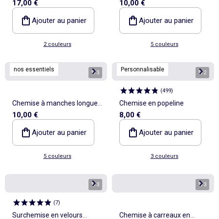
17,00 €
10,00 €
flanelle à capuche
en lin et coton
Ajouter au panier
Ajouter au panier
2 couleurs
5 couleurs
nos essentiels
Personnalisable
1
/
3
1
/
2
(
499
)
Chemise à manches longues
Chemise en popeline
10,00 €
8,00 €
en lin et coton
Ajouter au panier
Ajouter au panier
5 couleurs
3 couleurs
1
/
3
1
/
3
(
7
)
Surchemise en velours
Chemise à carreaux en