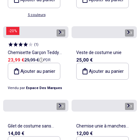
5 couleurs
-20%
1
/
3
1
/
3
(
1
)
Chemisette Garçon Teddy
Veste de costume unie
Prix de vente
Prix de référence
23,99 €
29,99 €
25,00 €
PDR
Smith
Ajouter au panier
Ajouter au panier
Vendu par
Espace Des Marques
1
/
3
1
/
3
Gilet de costume sans
Chemise unie à manches
14,00 €
12,00 €
manches
longues