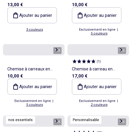
13,00 €
10,00 €
côtelé
flanelle
Ajouter au panier
Ajouter au panier
3 couleurs
Exclusivement en ligne
|
5 couleurs
1
/
3
1
/
5
(
1
)
Chemise à carreaux en
Chemise à carreau en
10,00 €
17,00 €
flanelle
flanelle à capuche
Ajouter au panier
Ajouter au panier
Exclusivement en ligne
|
Exclusivement en ligne
|
5 couleurs
2 couleurs
nos essentiels
Personnalisable
1
/
4
1
/
6