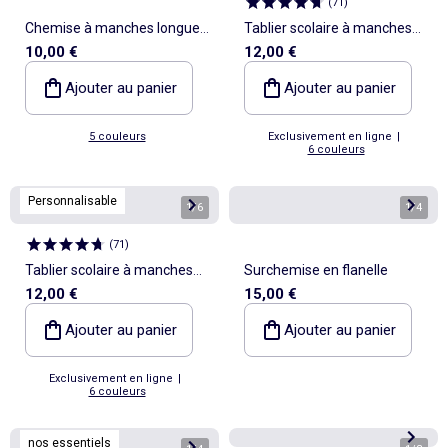
(
71
)
Chemise à manches longues
Tablier scolaire à manches
10,00 €
12,00 €
en lin et coton
longues
Ajouter au panier
Ajouter au panier
5 couleurs
Exclusivement en ligne
|
6 couleurs
Personnalisable
1
/
6
1
/
4
(
71
)
Tablier scolaire à manches
Surchemise en flanelle
12,00 €
15,00 €
longues
Ajouter au panier
Ajouter au panier
Exclusivement en ligne
|
6 couleurs
nos essentiels