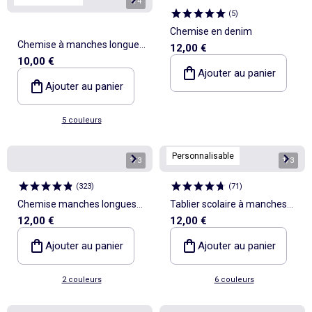
1
/
4
1
/
3
(
5
)
Chemise en denim
Chemise à manches longues
12,00 €
10,00 €
en lin et coton
Ajouter au panier
Ajouter au panier
5 couleurs
Personnalisable
1
/
3
1
/
3
(
323
)
(
71
)
Chemise manches longues
Tablier scolaire à manches
12,00 €
12,00 €
oxford
longues
Ajouter au panier
Ajouter au panier
2 couleurs
6 couleurs