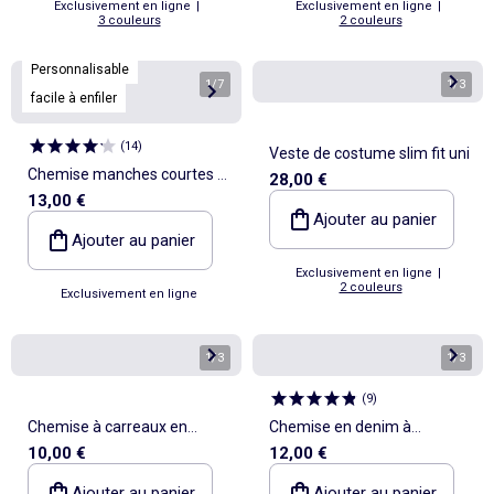
Exclusivement en ligne
|
Exclusivement en ligne
|
3 couleurs
2 couleurs
Personnalisable
1
/
7
1
/
3
facile à enfiler
(
14
)
Veste de costume slim fit uni
Chemise manches courtes -
28,00 €
13,00 €
collection facile à enfiler
Ajouter au panier
Ajouter au panier
Exclusivement en ligne
|
2 couleurs
Exclusivement en ligne
1
/
3
1
/
3
(
9
)
Chemise à carreaux en
Chemise en denim à
10,00 €
12,00 €
flanelle
manches courtes
Ajouter au panier
Ajouter au panier