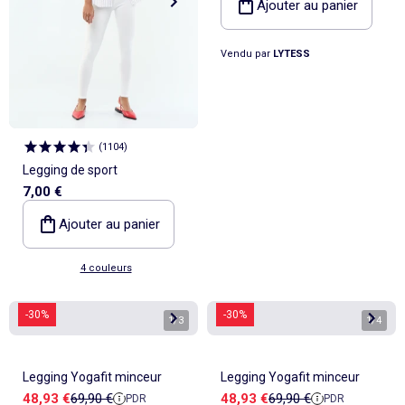
Ajouter au panier
Vendu par
LYTESS
(
1104
)
Legging de sport
7,00 €
Ajouter au panier
4 couleurs
-30%
-30%
1
/
3
1
/
4
Legging Yogafit minceur
Legging Yogafit minceur
Prix de vente
Prix de référence
Prix de vente
Prix de référence
48,93 €
69,90 €
48,93 €
69,90 €
PDR
PDR