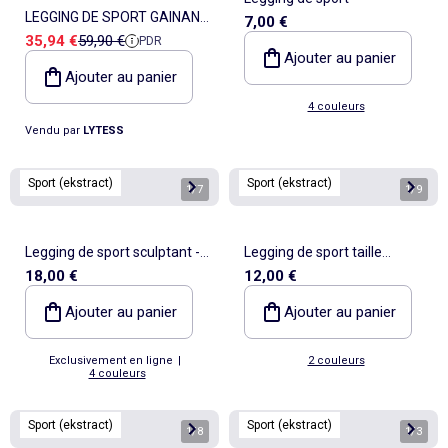
LEGGING DE SPORT GAINANT
7,00 €
Prix de vente
Prix de référence
35,94 €
59,90 €
PDR
MINCEUR
Ajouter au panier
Ajouter au panier
4 couleurs
Vendu par
LYTESS
Sport (ekstract)
Sport (ekstract)
1
/
7
1
/
9
Legging de sport sculptant -
Legging de sport taille
18,00 €
12,00 €
(ekstract)
twistée - (ekstract)
Ajouter au panier
Ajouter au panier
Exclusivement en ligne
|
2 couleurs
4 couleurs
Sport (ekstract)
Sport (ekstract)
1
/
8
1
/
3