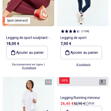
Sport (ekstract)
(
1104
)
Legging de sport sculptant -
Legging de sport
18,00 €
7,00 €
(ekstract)
Ajouter au panier
Ajouter au panier
Exclusivement en ligne
|
4 couleurs
4 couleurs
-50%
1
/
5
1
/
5
Legging Running minceur
Prix de vente
Prix de référence
26,45 €
52,90 €
PDR