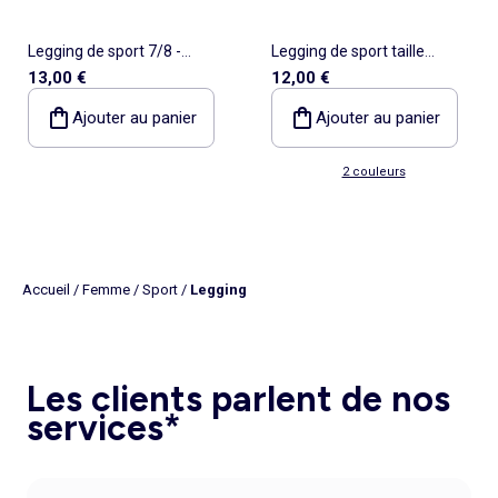
Legging de sport 7/8 -
Legging de sport taille
13,00 €
12,00 €
(ekstract)
twistée - (ekstract)
Ajouter au panier
Ajouter au panier
2 couleurs
Accueil
/
Femme
/
Sport
/
Legging
Les clients parlent de nos
services*