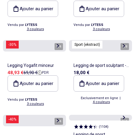
Ajouter au panier
Ajouter au panier
Vendu par
LYTESS
Vendu par
LYTESS
3 couleurs
3 couleurs
-30%
Sport (ekstract)
1
/
4
1
/
8
Legging Yogafit minceur
Legging de sport sculptant -
Prix de vente
Prix de référence
48,93 €
69,90 €
18,00 €
PDR
(ekstract)
Ajouter au panier
Ajouter au panier
Exclusivement en ligne
|
Vendu par
LYTESS
4 couleurs
3 couleurs
-40%
1
/
4
1
/
4
(
1104
)
Legging de sport