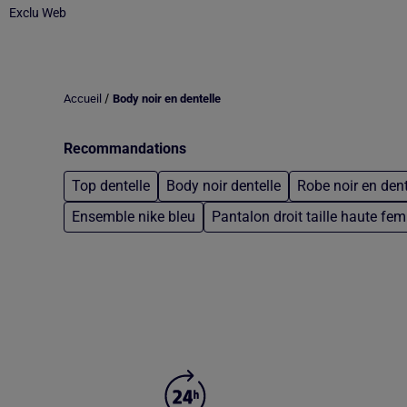
Exclu Web
/
Accueil
Body noir en dentelle
Recommandations
Top dentelle
Body noir dentelle
Robe noir en dent
Ensemble nike bleu
Pantalon droit taille haute fe
Retour au contenu principal