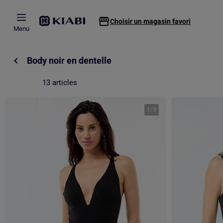
Passer au contenu principal
Choisir un magasin favori
Menu
Body noir en dentelle
13 articles
1
/
3