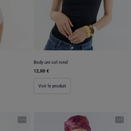
Body uni col rond
12,00 €
Voir le produit
1
/
5
1
/
4