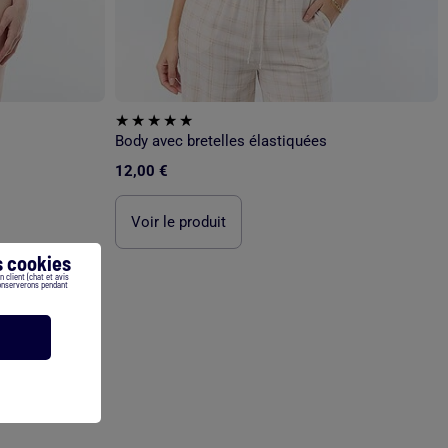
Body avec bretelles élastiquées
12,00 €
Voir le produit
 cookies
 client (chat et avis
conserverons pendant