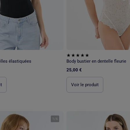
lles élastiquées
Body bustier en dentelle fleurie
25,00 €
it
Voir le produit
1
/
6