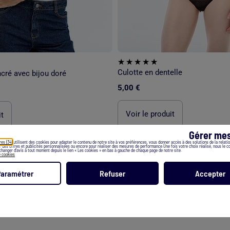
Culotte en dentelle
cré avec bijou doré
5,00 €
Voir le produit
it
Gérer mes
res (34)
utilisent des cookies pour adapter le contenu de notre site à vos préférences, vous donner accès à des solutions de la relation
er des offres et publicités personnalisées ou encore pour réaliser des mesures de performance.Une fois votre choix réalisé, nous le 
hanger d’avis à tout moment depuis le lien « Les cookies » en bas à gauche de chaque page de notre site.
e cookies
Paramétrer
Refuser
Accepter