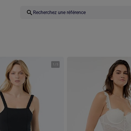
1
/
5