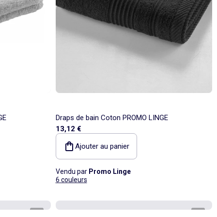
GE
Draps de bain Coton PROMO LINGE
13,12 €
Ajouter au panier
Vendu par
Promo Linge
6 couleurs
1
/
4
1
/
4