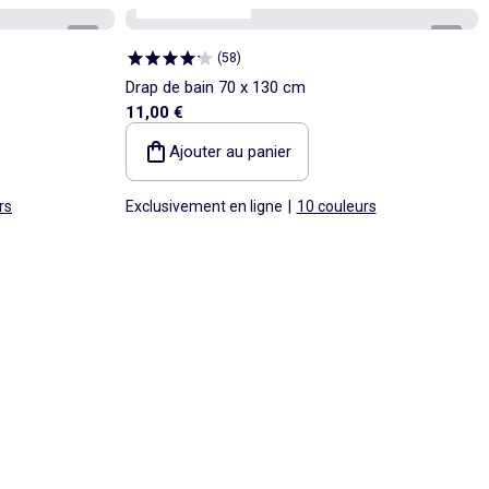
Personnalisable
1
/
3
1
/
3
(
58
)
Drap de bain 70 x 130 cm
11,00 €
Ajouter au panier
rs
Exclusivement en ligne
|
10 couleurs