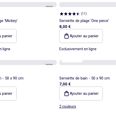
1
/
2
(
11
)
ge 'Mickey'
Serviette de plage 'One piece'
8,00 €
u panier
Ajouter au panier
n ligne
Exclusivement en ligne
Kiabi Home
1
/
3
n - 50 x 90 cm
Serviette de bain - 50 x 90 cm
7,00 €
u panier
Ajouter au panier
2 couleurs