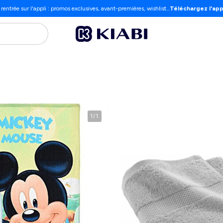
 rentrée sur l'appli : promos exclusives, avant-premières, wishlist…
Téléchargez l'app
1
/
1