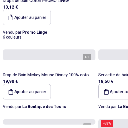
Draps de bain Coton PROMO LINGE
13,12 €
Ajouter au panier
Vendu par
Promo Linge
6 couleurs
1
/
1
Drap de Bain Mickey Mouse Disney 100% coton
Serviette de bai
19,90 €
18,50 €
140 x 70 cm
Super' – 70 x 1
Ajouter au panier
Ajouter a
Vendu par
La Boutique des Toons
Vendu par
La Bo
-68%
1
/
4