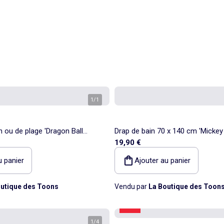
1
/
1
n ou de plage 'Dragon Ball
Drap de bain 70 x 140 cm 'Micke
19,90 €
40 cm
coton 320 g/m²
u panier
Ajouter au panier
utique des Toons
Vendu par
La Boutique des Toon
-54%
1
/
4