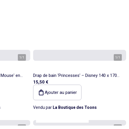
1
/
1
1
/
1
y Mouse' en
Drap de bain 'Princesses' – Disney 140 x 170
15,50 €
cm Microfibre
Ajouter au panier
s
Vendu par
La Boutique des Toons
Kiabi Home
Personnalisable
1
/
4
1
/
4