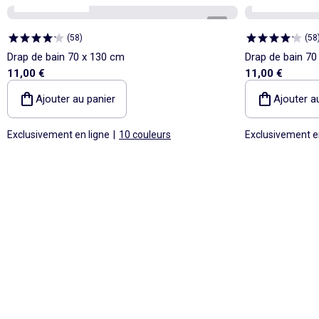
Personnalisable
Personnalisabl
1
/
4
(
58
)
(
58
Drap de bain 70 x 130 cm
Drap de bain 70
11,00 €
11,00 €
Ajouter au panier
Ajouter a
Exclusivement en ligne
|
10 couleurs
Exclusivement e