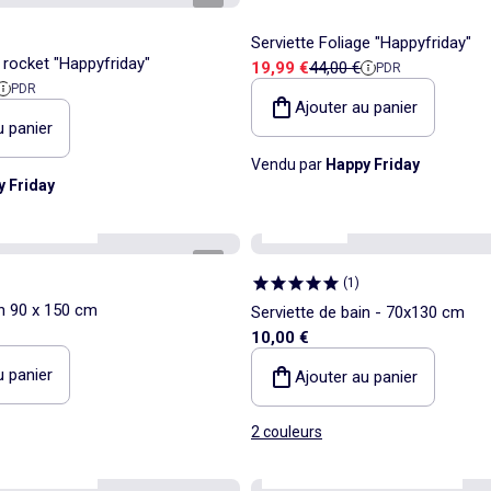
Serviette Foliage "Happyfriday"
 rocket "Happyfriday"
Prix de vente
Prix de référence
19,99 €
44,00 €
PDR
 référence
PDR
Ajouter au panier
u panier
Vendu par
Happy Friday
 Friday
ersonnalisable
Kiabi Home
1
/
4
(
1
)
in 90 x 150 cm
Serviette de bain - 70x130 cm
10,00 €
u panier
Ajouter au panier
2 couleurs
ersonnalisable
Kiabi Home
Personnalisable