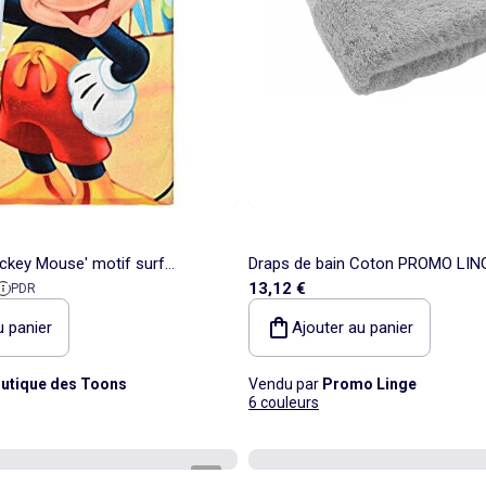
ickey Mouse' motif surf
Draps de bain Coton PROMO LIN
 référence
13,12 €
PDR
 x 70 cm
u panier
Ajouter au panier
utique des Toons
Vendu par
Promo Linge
6 couleurs
1
/
4