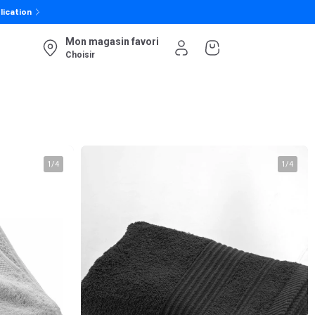
lication
Mon magasin favori
Choisir
1
/
4
1
/
4