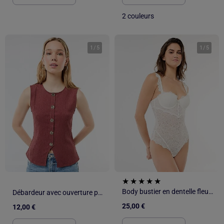
2 couleurs
1
/
5
1
/
5
Body bustier en dentelle fleurie
Débardeur avec ouverture par boutons dorés martelés
25,00 €
12,00 €