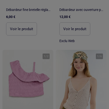
Débardeur fine bretelle réglable en coton uni
Débardeur avec ouverture par boutons dorés martelés
6,00 €
12,00 €
Voir le produit
Voir le produit
Exclu Web
1
/
2
1
/
6