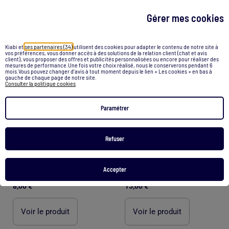
Gérer mes cookies
1
/
3
1
/
5
Kiabi et
ses partenaires (34)
utilisent des cookies pour adapter le contenu de notre site à
vos préférences, vous donner accès à des solutions de la relation client (chat et avis
client), vous proposer des offres et publicités personnalisées ou encore pour réaliser des
mesures de performance.Une fois votre choix réalisé, nous le conserverons pendant 6
mois.Vous pouvez changer d’avis à tout moment depuis le lien « Les cookies » en bas à
gauche de chaque page de notre site.
Consulter la politique cookies
Paramétrer
Refuser
Accepter
Débardeur sous-vêtement à fines bretelles
Débardeur en rib avec boutons bijoux
8,00 €
15,00 €
Voir le produit
Voir le produit