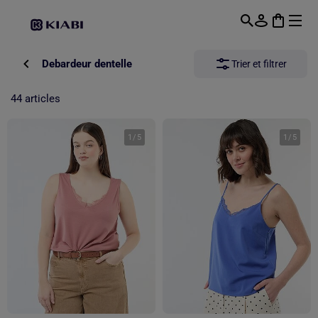
Passer au contenu principal
Debardeur dentelle
Trier et filtrer
44 articles
1
/
5
1
/
5