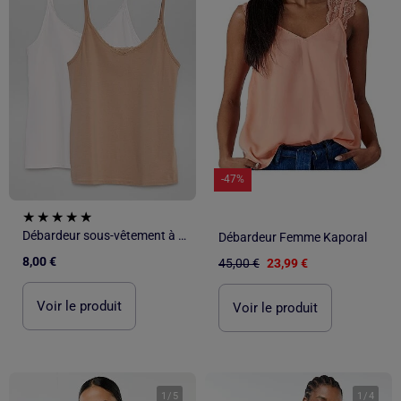
-47%
Débardeur sous-vêtement à fines bretelles
Débardeur Femme Kaporal
8,00 €
45,00 €
23,99 €
Voir le produit
Voir le produit
1
/
5
1
/
4