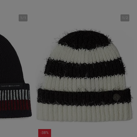
1
/
1
1
/
2
-38%