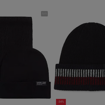
1
/
1
-34%