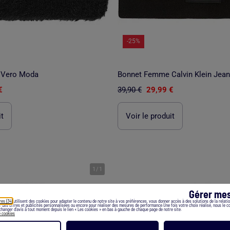
-25%
 Vero Moda
Bonnet Femme Calvin Klein Jea
€
39,90 €
29,99 €
it
Voir le produit
1
/
1
Gérer mes
res (34)
utilisent des cookies pour adapter le contenu de notre site à vos préférences, vous donner accès à des solutions de la relation
er des offres et publicités personnalisées ou encore pour réaliser des mesures de performance.Une fois votre choix réalisé, nous le 
hanger d’avis à tout moment depuis le lien « Les cookies » en bas à gauche de chaque page de notre site.
e cookies