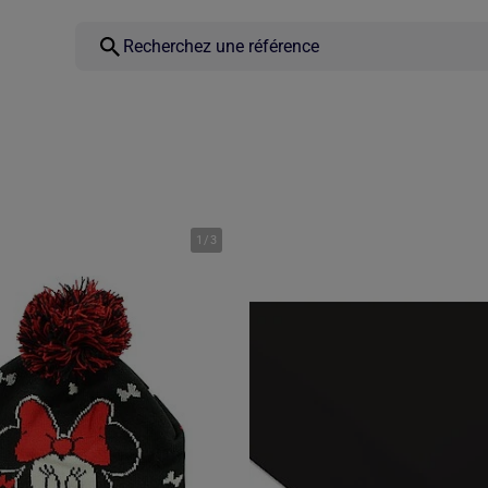
1
/
3