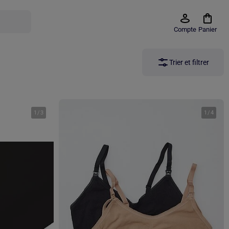
Compte
Panier
Trier et filtrer
1
/
3
1
/
4