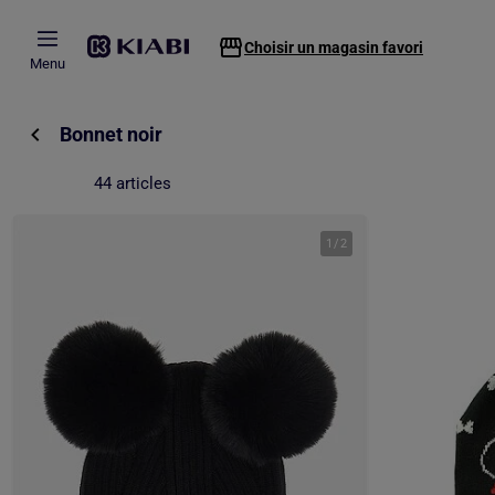
Passer au contenu principal
Choisir un magasin favori
Menu
Bonnet noir
44 articles
1
/
2