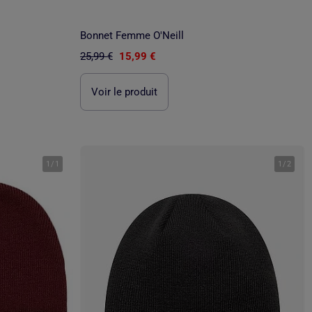
Bonnet Femme O'Neill
25,99 €
15,99 €
Voir le produit
1
/
1
1
/
2