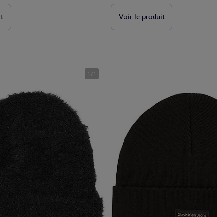
it
Voir le produit
1
/
1