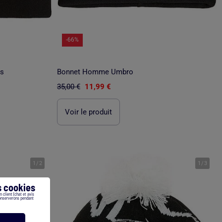
-66%
ns
Bonnet Homme Umbro
35,00 €
11,99 €
Voir le produit
1
/
2
1
/
3
 cookies
 client (chat et avis
conserverons pendant