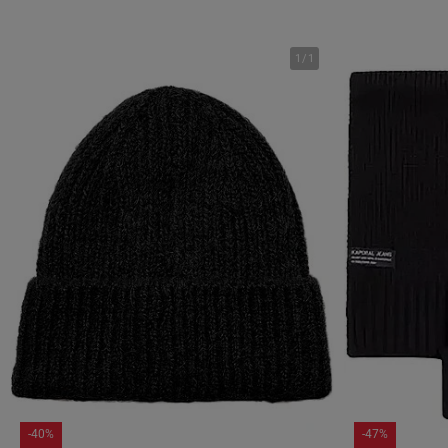
1
/
1
-40%
-47%