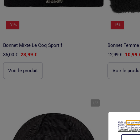
-31%
-15%
Bonnet Mixte Le Coq Sportif
Bonnet Femme
35,00 €
23,99 €
12,99 €
10,99 
Voir le produit
Voir le produ
1
/
2
Kiabi et
ses partenai
client), vous propos
6 mois.Vous pouvez c
Consulter la politiqu