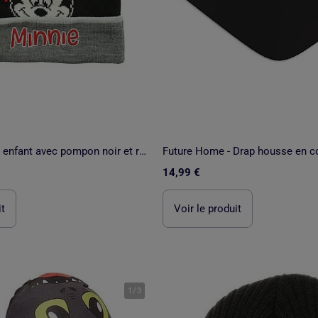
Disney - Bonnet enfant avec pompon noir et rouge motif personnage
14,99 €
it
Voir le produit
1
/
3