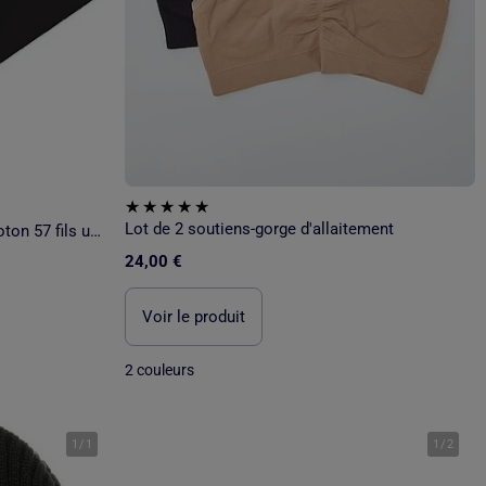
Lot de 2 soutiens-gorge d'allaitement
Future Home - Drap housse en coton 57 fils uni bonnet 25cm
24,00 €
Voir le produit
2 couleurs
1
/
1
1
/
2