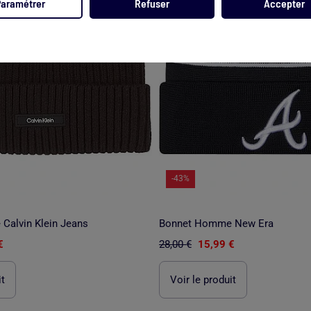
Paramétrer
Refuser
Accepter
-43%
alvin Klein Jeans
Bonnet Homme New Era
€
28,00 €
15,99 €
it
Voir le produit