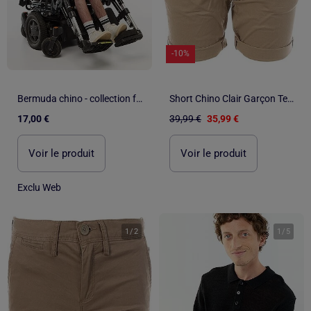
-10%
Bermuda chino - collection facile à enfiler
Short Chino Clair Garçon Teddy Smith
17,00 €
39,99 €
35,99 €
Voir le produit
Voir le produit
Exclu Web
1
/
2
1
/
5