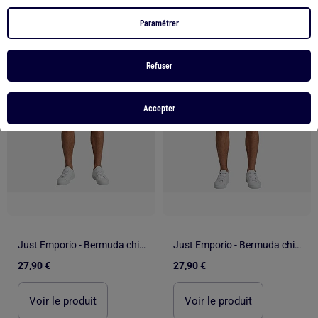
Paramétrer
1
/
5
1
/
5
Refuser
Accepter
Just Emporio - Bermuda chino Homme
Just Emporio - Bermuda chino Homme
27,90 €
27,90 €
Voir le produit
Voir le produit