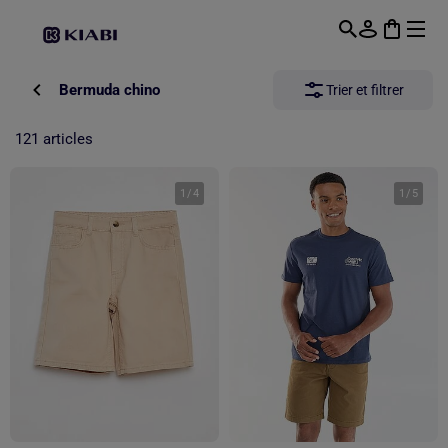
Passer au contenu principal
Bermuda chino
Trier et filtrer
121 articles
1
/
4
1
/
5