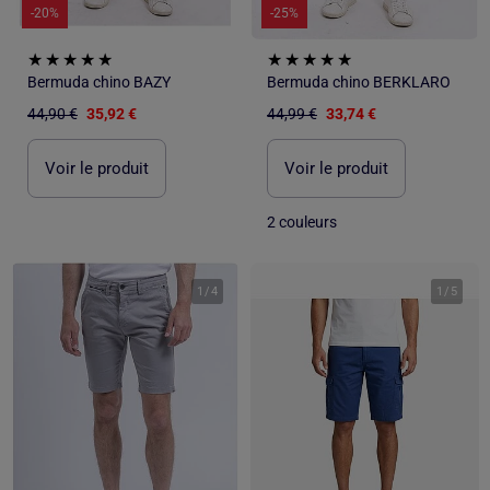
-20%
-25%
Bermuda chino BAZY
Bermuda chino BERKLARO
44,90 €
35,92 €
44,99 €
33,74 €
Voir le produit
Voir le produit
2 couleurs
1
/
4
1
/
5