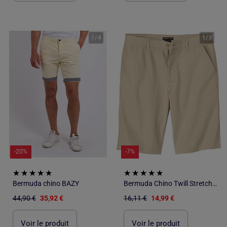
1
/
4
1
/
3
-20%
-7%
Bermuda chino BAZY
Bermuda Chino Twill Stretch - ATLAS FOR MEN
44,90 €
35,92 €
16,11 €
14,99 €
Voir le produit
Voir le produit