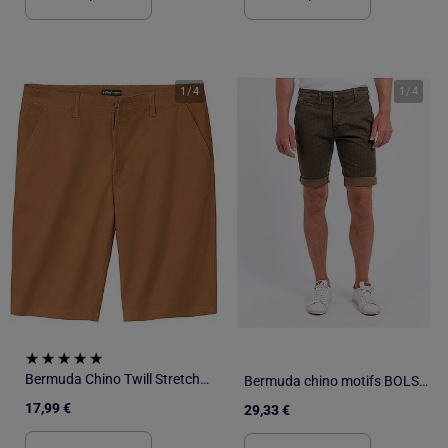
1
/
4
1
/
4
Bermuda Chino Twill Stretch - ATLAS FOR MEN
Bermuda chino motifs BOLSOU
17,99 €
29,33 €