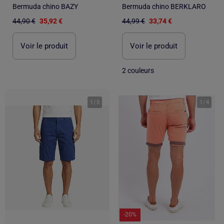
Bermuda chino BAZY
Bermuda chino BERKLARO
44,90 €
35,92 €
44,99 €
33,74 €
Voir le produit
Voir le produit
2 couleurs
1
/
5
1
/
4
-20%