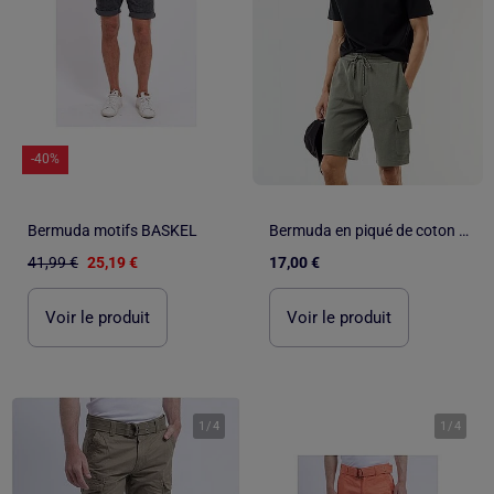
-40%
Bermuda motifs BASKEL
Bermuda en piqué de coton multipoches
41,99 €
25,19 €
17,00 €
Voir le produit
Voir le produit
1
/
4
1
/
4