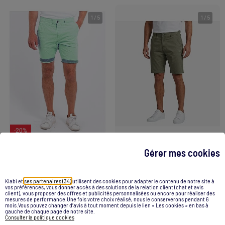
1
/
5
1
/
5
-20%
Gérer mes cookies
Bermuda chino BAZY
Just Emporio - Bermuda chino Homme
44,90 €
35,92 €
26,90 €
Kiabi et
ses partenaires (34)
utilisent des cookies pour adapter le contenu de notre site à
vos préférences, vous donner accès à des solutions de la relation client (chat et avis
client), vous proposer des offres et publicités personnalisées ou encore pour réaliser des
mesures de performance.Une fois votre choix réalisé, nous le conserverons pendant 6
Voir le produit
Voir le produit
mois.Vous pouvez changer d’avis à tout moment depuis le lien « Les cookies » en bas à
gauche de chaque page de notre site.
Consulter la politique cookies