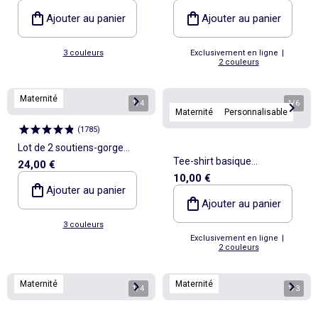
Ajouter au panier
Ajouter au panier
3 couleurs
Exclusivement en ligne
|
2 couleurs
Maternité
1
/
4
1
/
6
Maternité
Personnalisable
(
1785
)
Lot de 2 soutiens-gorge
Tee-shirt basique
24,00 €
d'allaitement
10,00 €
d'allaitement manches
Ajouter au panier
courtes
Ajouter au panier
3 couleurs
Exclusivement en ligne
|
2 couleurs
Maternité
Maternité
1
/
4
1
/
3