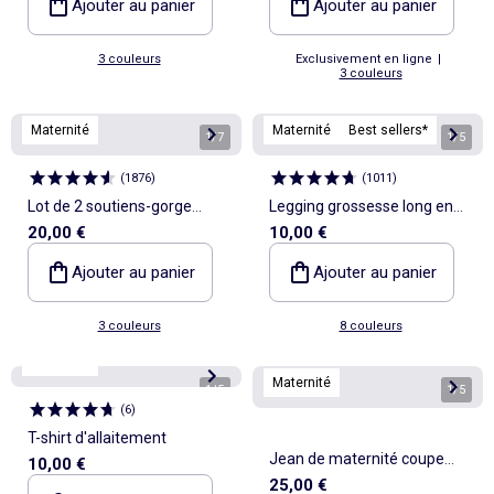
Ajouter au panier
Ajouter au panier
3 couleurs
Exclusivement en ligne
|
3 couleurs
Maternité
Maternité
Best sellers*
1
/
7
1
/
5
(
1876
)
(
1011
)
Lot de 2 soutiens-gorge
Legging grossesse long en
20,00 €
10,00 €
d'allaitement en coton
jersey uni
Ajouter au panier
Ajouter au panier
3 couleurs
8 couleurs
Maternité
Maternité
1
/
5
1
/
5
(
6
)
T-shirt d'allaitement
Jean de maternité coupe
10,00 €
25,00 €
mom