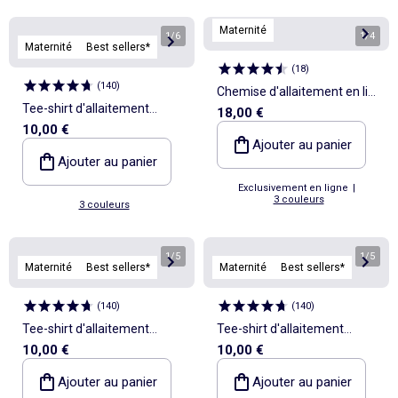
Maternité
1
/
6
1
/
4
Maternité
Best sellers*
(
18
)
(
140
)
Chemise d'allaitement en lin
Tee-shirt d'allaitement
18,00 €
mélangé
10,00 €
imprimé à manches courtes
Ajouter au panier
Ajouter au panier
Exclusivement en ligne
|
3 couleurs
3 couleurs
1
/
5
1
/
5
Maternité
Best sellers*
Maternité
Best sellers*
(
140
)
(
140
)
Tee-shirt d'allaitement
Tee-shirt d'allaitement
10,00 €
10,00 €
imprimé à manches courtes
imprimé à manches courtes
Ajouter au panier
Ajouter au panier