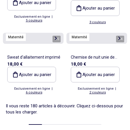
Ajouter au panier
Ajouter au panier
Exclusivement en ligne
|
5 couleurs
3 couleurs
Maternité
Maternité
1
/
5
1
/
4
Sweat d'allaitement imprimé
Chemise de nuit unie de
18,00 €
18,00 €
maternité
Ajouter au panier
Ajouter au panier
Exclusivement en ligne
|
Exclusivement en ligne
|
6 couleurs
2 couleurs
Il vous reste 180 articles à découvrir. Cliquez ci-dessous pour
tous les charger.