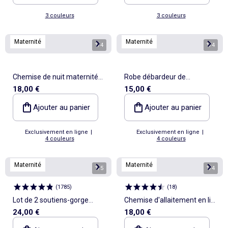
3 couleurs
3 couleurs
Maternité
Maternité
1
/
4
1
/
4
Chemise de nuit maternité
Robe débardeur de
18,00 €
15,00 €
boutonnée
maternité en rib
Ajouter au panier
Ajouter au panier
Exclusivement en ligne
|
Exclusivement en ligne
|
4 couleurs
4 couleurs
Maternité
Maternité
1
/
5
1
/
4
(
1785
)
(
18
)
Lot de 2 soutiens-gorge
Chemise d'allaitement en lin
24,00 €
18,00 €
d'allaitement
mélangé