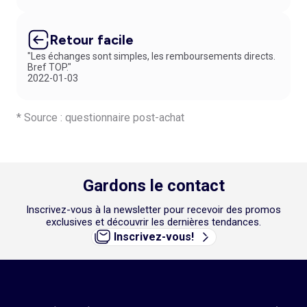
vêtements de maternité en ligne et les récupérer en magasin dès le
lendemain ouvré. Une solution simple, rapide et pratique pour toutes
les futures mamans pressées.
Retour facile
"Les échanges sont simples, les remboursements directs.
Bref TOP."
2022-01-03
* Source : questionnaire post-achat
Gardons le contact
Inscrivez-vous à la newsletter pour recevoir des promos
exclusives et découvrir les dernières tendances.
Inscrivez-vous!