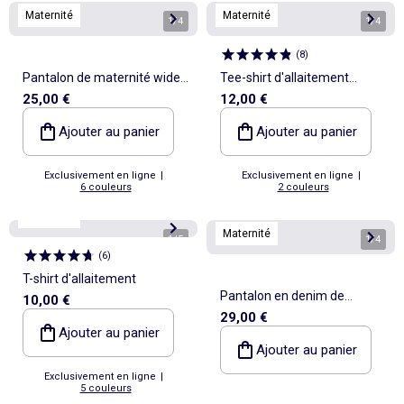
Maternité
Maternité
1
/
4
1
/
4
(
8
)
Pantalon de maternité wide
Tee-shirt d'allaitement
25,00 €
12,00 €
leg
imprimé
Ajouter au panier
Ajouter au panier
Exclusivement en ligne
|
Exclusivement en ligne
|
6 couleurs
2 couleurs
Maternité
Maternité
1
/
5
1
/
4
(
6
)
T-shirt d'allaitement
Pantalon en denim de
10,00 €
29,00 €
maternité coupe barrel
Ajouter au panier
Ajouter au panier
Exclusivement en ligne
|
5 couleurs