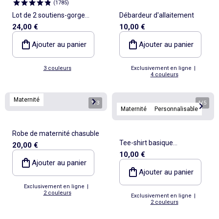
(
1785
)
Lot de 2 soutiens-gorge
Débardeur d'allaitement
24,00 €
10,00 €
d'allaitement
Ajouter au panier
Ajouter au panier
3 couleurs
Exclusivement en ligne
|
4 couleurs
Maternité
1
/
3
1
/
5
Maternité
Personnalisable
Robe de maternité chasuble
Tee-shirt basique
20,00 €
10,00 €
d'allaitement manches
Ajouter au panier
courtes
Ajouter au panier
Exclusivement en ligne
|
2 couleurs
Exclusivement en ligne
|
2 couleurs