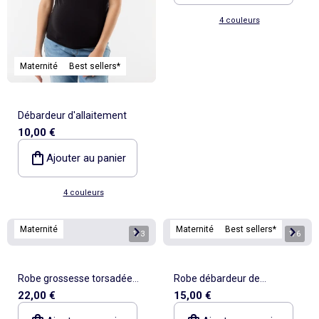
4 couleurs
Maternité
Best sellers*
Débardeur d'allaitement
10,00 €
Ajouter au panier
4 couleurs
Maternité
Maternité
Best sellers*
1
/
3
1
/
6
Robe grossesse torsadée
Robe débardeur de
22,00 €
15,00 €
devant
maternité en rib