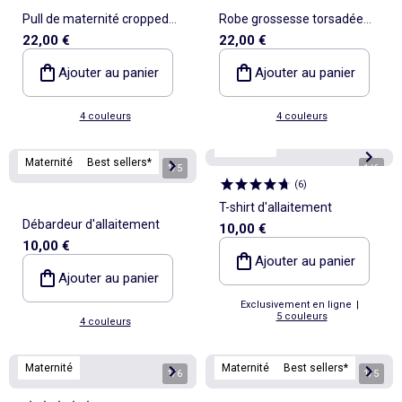
Pull de maternité cropped
Robe grossesse torsadée
22,00 €
22,00 €
twisté
devant
Ajouter au panier
Ajouter au panier
4 couleurs
4 couleurs
Maternité
Maternité
Best sellers*
1
/
5
1
/
6
(
6
)
T-shirt d'allaitement
Débardeur d'allaitement
10,00 €
10,00 €
Ajouter au panier
Ajouter au panier
Exclusivement en ligne
|
5 couleurs
4 couleurs
Maternité
Maternité
Best sellers*
1
/
6
1
/
5