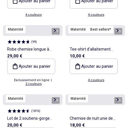
Ajouter au panier
Ajouter au panier
4 couleurs
4 couleurs
Maternité
Maternité
Best sellers*
1
/
3
1
/
5
(
99
)
Robe chemise longue à
Tee-shirt d'allaitement
29,00 €
10,00 €
manches courtes
imprimé
Ajouter au panier
Ajouter au panier
Exclusivement en ligne
|
4 couleurs
2 couleurs
Maternité
Maternité
1
/
4
1
/
5
(
1876
)
Lot de 2 soutiens-gorge
Chemise de nuit unie de
20,00 €
18,00 €
d'allaitement en coton
maternité