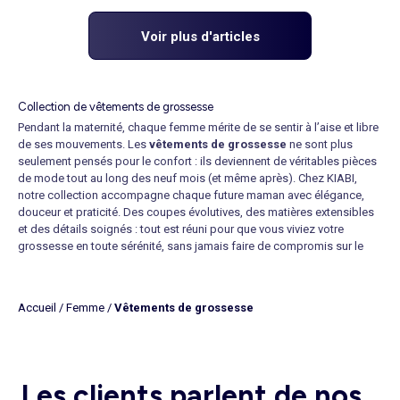
Voir plus d'articles
Collection de vêtements de grossesse
Pendant la maternité, chaque femme mérite de se sentir à l’aise et libre
de ses mouvements. Les
vêtements de grossesse
ne sont plus
seulement pensés pour le confort : ils deviennent de véritables pièces
de mode tout au long des neuf mois (et même après). Chez KIABI,
notre collection accompagne chaque future maman avec élégance,
douceur et praticité. Des coupes évolutives, des matières extensibles
et des détails soignés : tout est réuni pour que vous viviez votre
grossesse en toute sérénité, sans jamais faire de compromis sur le
style.
Acheter des vêtements de grossesse
, c’est avant tout investir dans
votre bien-être. Pour les moments de détente, laissez-vous tenter par
Accueil
/
Femme
/
Vêtements de grossesse
un legging de grossesse ou un pantalon de maternité à taille
élastiquée. Et lorsque les occasions se font plus habillées, une robe
de grossesse issue de notre collection de
vêtements de maternité
sera l’alliée idéale. Vous n’aurez qu’à l’associer à une paire de
sandales à brides croisées
pour composer une tenue qui combine
Les clients parlent de nos
aisance et style.