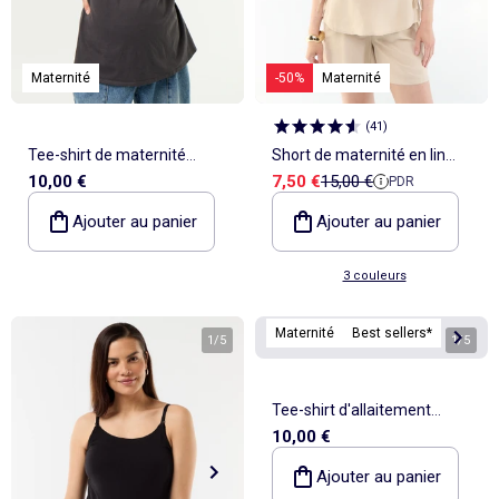
Maternité
-50%
Maternité
(
41
)
Tee-shirt de maternité
Short de maternité en lin
Prix de vente
Prix de référence
10,00 €
7,50 €
15,00 €
PDR
imprimé
imprimé
Ajouter au panier
Ajouter au panier
3 couleurs
Maternité
Best sellers*
1
/
5
1
/
5
Tee-shirt d'allaitement
10,00 €
imprimé
Ajouter au panier