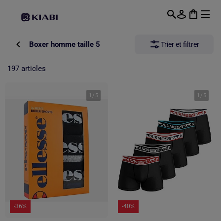
Passer au contenu principal
Boxer homme taille 5
Trier et filtrer
197 articles
1
/
5
1
/
5
-36%
-40%