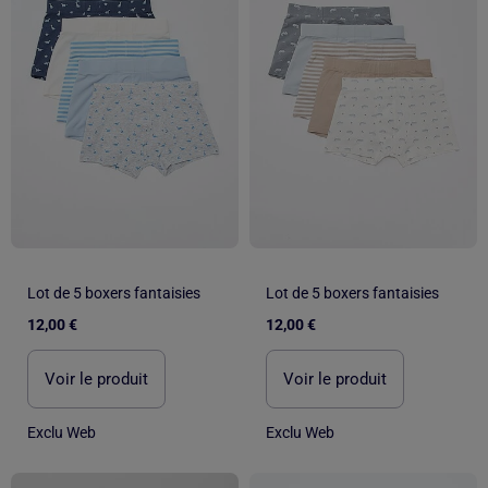
Lot de 5 boxers fantaisies
Lot de 5 boxers fantaisies
12,00 €
12,00 €
Voir le produit
Voir le produit
Exclu Web
Exclu Web