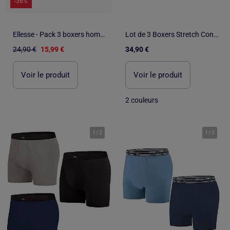
-36%
Ellesse - Pack 3 boxers homme
Lot de 3 Boxers Stretch Confort - ATLAS FOR MEN
24,90 €
15,99 €
34,90 €
Voir le produit
Voir le produit
2 couleurs
1
/
2
1
/
5