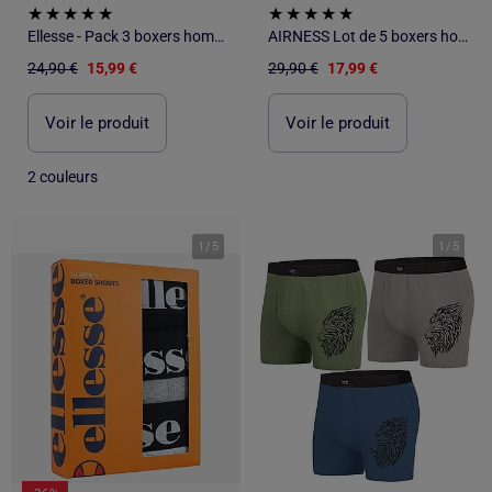
Ellesse - Pack 3 boxers homme
AIRNESS Lot de 5 boxers homme en coton ceintures colorées Starter Airness
24,90 €
15,99 €
29,90 €
17,99 €
Voir le produit
Voir le produit
2 couleurs
1
/
5
1
/
5