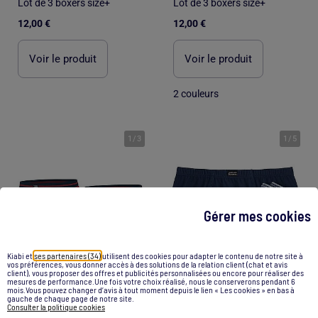
Lot de 3 boxers size+
Lot de 3 boxers size+
12,00 €
12,00 €
Voir le produit
Voir le produit
2 couleurs
1
/
3
1
/
5
Gérer mes cookies
Kiabi et
ses partenaires (34)
utilisent des cookies pour adapter le contenu de notre site à
vos préférences, vous donner accès à des solutions de la relation client (chat et avis
client), vous proposer des offres et publicités personnalisées ou encore pour réaliser des
mesures de performance.Une fois votre choix réalisé, nous le conserverons pendant 6
mois.Vous pouvez changer d’avis à tout moment depuis le lien « Les cookies » en bas à
gauche de chaque page de notre site.
Consulter la politique cookies