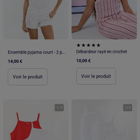
Débardeur rayé en crochet
Ensemble pyjama court - 2 pièces
10,00 €
14,00 €
Voir le produit
Voir le produit
1
/
4
1
/
3