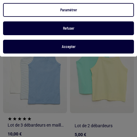
Voir le produit
Voir le produit
Paramétrer
2 couleurs
Refuser
1
/
5
1
/
4
Accepter
Lot de 3 débardeurs en maille pointelle
Lot de 2 débardeurs
10,00 €
5,00 €