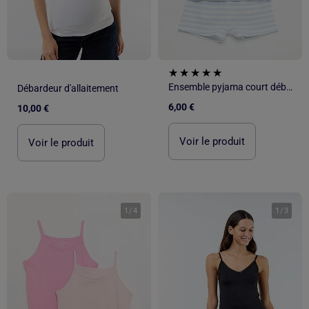
Ensemble pyjama court débardeur + short - 2 pièces
Débardeur d'allaitement
6,00 €
10,00 €
Voir le produit
Voir le produit
1
/
4
1
/
3