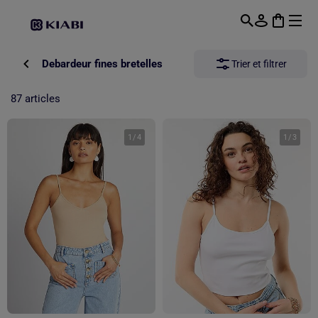
Passer au contenu principal
Debardeur fines bretelles
Trier et filtrer
87 articles
1
/
4
1
/
3