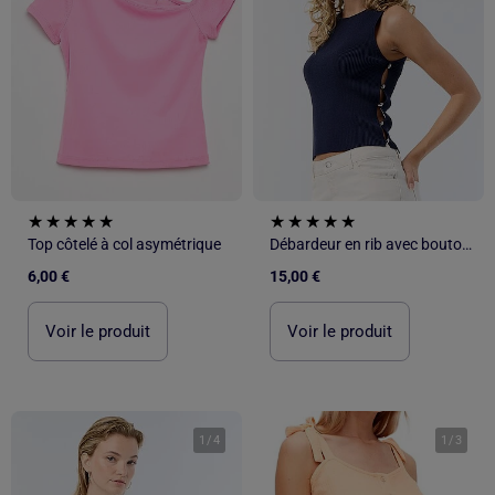
Top côtelé à col asymétrique
Débardeur en rib avec boutons bijoux
6,00 €
15,00 €
Voir le produit
Voir le produit
1
/
4
1
/
3