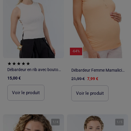
-64%
Débardeur en rib avec boutons bijoux
Débardeur Femme Mamalicious
15,00 €
21,99 €
7,99 €
Voir le produit
Voir le produit
1
/
4
1
/
5