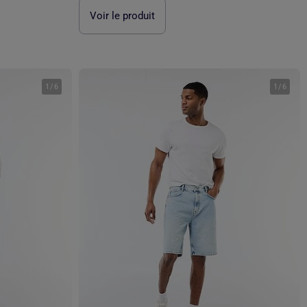
Voir le produit
1
/
6
1
/
6