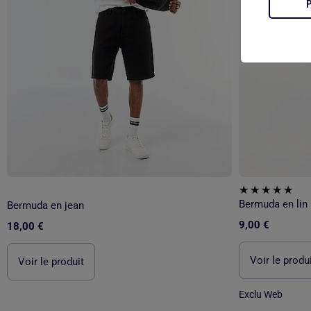
Bermuda en lin
Bermuda en jean
9,00 €
18,00 €
Voir le produ
Voir le produit
Exclu Web