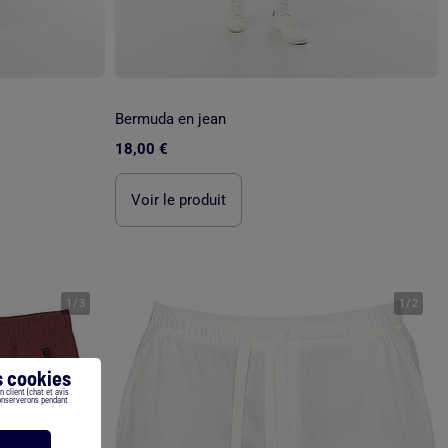
Bermuda en jean
18,00 €
Voir le produit
1
/
3
1
/
2
 cookies
 client (chat et avis
conserverons pendant