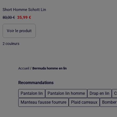
Short Homme Schott Lin
80,00 €
35,99 €
Voir le produit
2 couleurs
/
Accueil
Bermuda homme en lin
Recommandations
Pantalon lin
Pantalon lin homme
Drap en lin
C
Manteau fausse fourrure
Plaid carreaux
Bomber f
Retour au contenu principal