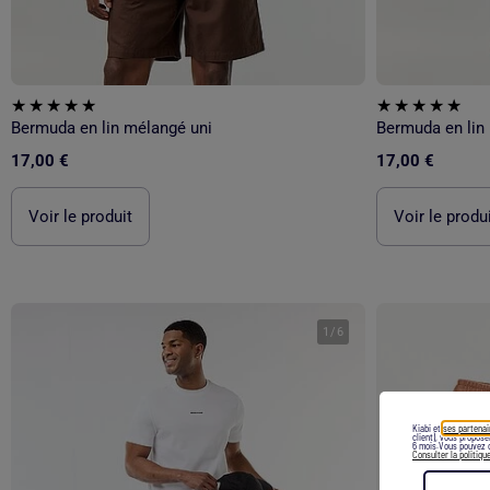
Bermuda en lin mélangé uni
Bermuda en lin
17,00 €
17,00 €
Voir le produit
Voir le produ
1
/
6
Kiabi et
ses partenai
client), vous propos
6 mois.Vous pouvez c
Consulter la politiqu