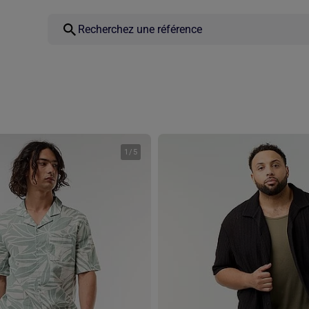
1
/
5