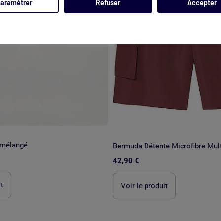
Paramétrer
Refuser
Accepter
 mélangé
42,90 €
it
Voir le produit