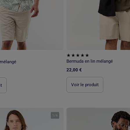
Bermuda en lin mélangé
 mélangé
22,00 €
Voir le produit
it
1
/
6