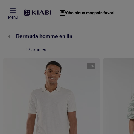
Passer au contenu principal
Choisir un magasin favori
Menu
Bermuda homme en lin
17 articles
1
/
6