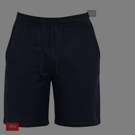
1
/
2
-55%