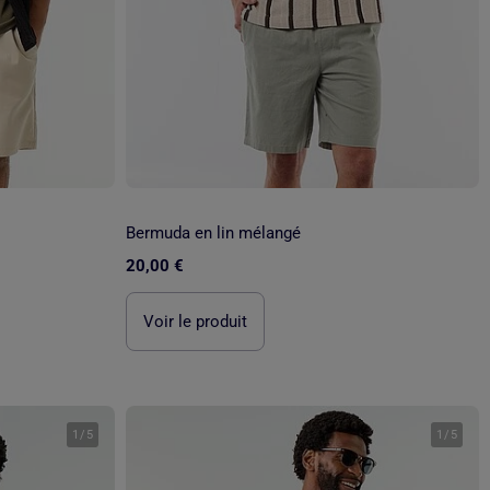
Bermuda en lin mélangé
20,00 €
Voir le produit
1
/
5
1
/
5