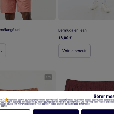
 mélangé uni
Bermuda en jean
18,00 €
it
Voir le produit
1
/
3
Gérer mes
res (34)
utilisent des cookies pour adapter le contenu de notre site à vos préférences, vous donner accès à des solutions de la relation
er des offres et publicités personnalisées ou encore pour réaliser des mesures de performance.Une fois votre choix réalisé, nous le 
hanger d’avis à tout moment depuis le lien « Les cookies » en bas à gauche de chaque page de notre site.
e cookies