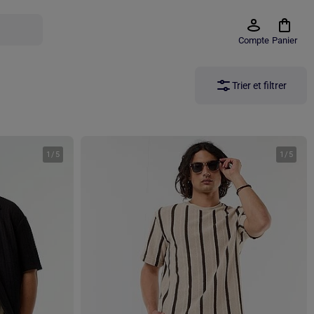
Compte
Panier
Trier et filtrer
1
/
5
1
/
5