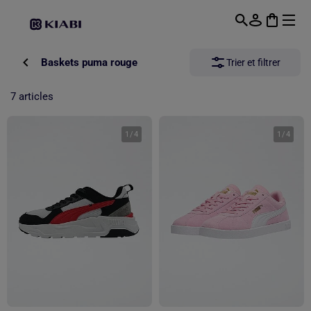
Passer au contenu principal
Baskets puma rouge
Trier et filtrer
7 articles
1
/
4
1
/
4