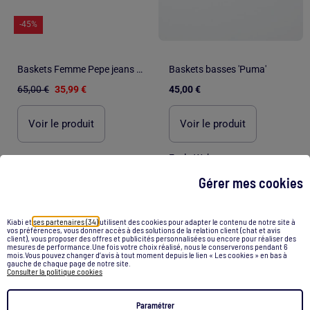
-45%
Baskets Femme Pepe jeans London
Baskets basses 'Puma'
65,00 €
35,99 €
45,00 €
Voir le produit
Voir le produit
Exclu Web
Gérer mes cookies
1
/
4
Kiabi et
ses partenaires (34)
utilisent des cookies pour adapter le contenu de notre site à
vos préférences, vous donner accès à des solutions de la relation client (chat et avis
client), vous proposer des offres et publicités personnalisées ou encore pour réaliser des
mesures de performance.Une fois votre choix réalisé, nous le conserverons pendant 6
mois.Vous pouvez changer d’avis à tout moment depuis le lien « Les cookies » en bas à
gauche de chaque page de notre site.
Consulter la politique cookies
Paramétrer