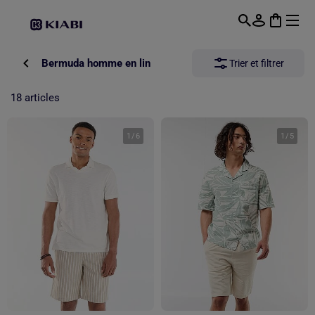
Passer au contenu principal
Bermuda homme en lin
Trier et filtrer
18 articles
1
/
6
1
/
5