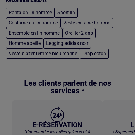
Recommandations
Pantalon lin homme
Short lin
Costume en lin homme
Veste en laine homme
Ensemble en lin homme
Oreiller 2 ans
Homme abeille
Legging adidas noir
Veste blazer femme bleu marine
Drap coton
Retour au contenu principal
Les clients parlent de nos
services *
E-RÉSERVATION
L
"Commander les tailles qu’on veut à
« Superbes b