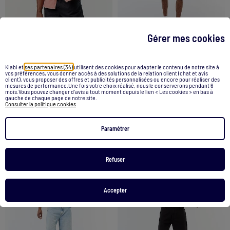
Gérer mes cookies
Bermuda en lin mélangé uni
Bermuda en jean
Kiabi et
ses partenaires (34)
utilisent des cookies pour adapter le contenu de notre site à
vos préférences, vous donner accès à des solutions de la relation client (chat et avis
client), vous proposer des offres et publicités personnalisées ou encore pour réaliser des
17,00 €
18,00 €
mesures de performance.Une fois votre choix réalisé, nous le conserverons pendant 6
mois.Vous pouvez changer d’avis à tout moment depuis le lien « Les cookies » en bas à
gauche de chaque page de notre site.
Consulter la politique cookies
Voir le produit
Voir le produit
Paramétrer
1
/
6
1
/
6
Refuser
Accepter