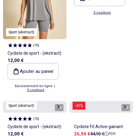
5 couleurs
Sport (ekstract)
(
70
)
Cycliste de sport - (ekstract)
12,00 €
Ajouter au panier
Exclusivement en ligne
|
5 couleurs
Sport (ekstract)
-40%
1
/
5
1
/
3
(
70
)
Cycliste de sport - (ekstract)
Cycliste Fit Active gainant
Prix de vente
Prix de référence
12,00 €
26,94 €
44,90 €
PDR
minceur