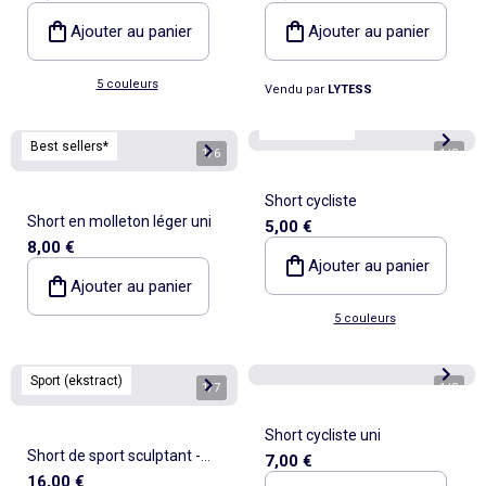
Ajouter au panier
Ajouter au panier
5 couleurs
Vendu par
LYTESS
Best sellers*
Best sellers*
1
/
6
1
/
3
Short cycliste
Short en molleton léger uni
5,00 €
8,00 €
Ajouter au panier
Ajouter au panier
5 couleurs
Sport (ekstract)
1
/
7
1
/
3
Short cycliste uni
Short de sport sculptant -
7,00 €
16,00 €
(ekstract)