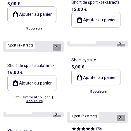
Short de sport - (ekstract)
5,00 €
12,00 €
Ajouter au panier
Ajouter au panier
5 couleurs
Best sellers*
Sport (ekstract)
1
/
8
1
/
5
Short cycliste
Short de sport sculptant -
5,00 €
16,00 €
(ekstract)
Ajouter au panier
Ajouter au panier
5 couleurs
Exclusivement en ligne
|
4 couleurs
Best sellers*
Sport (ekstract)
1
/
5
1
/
5
(
70
)
Short cycliste