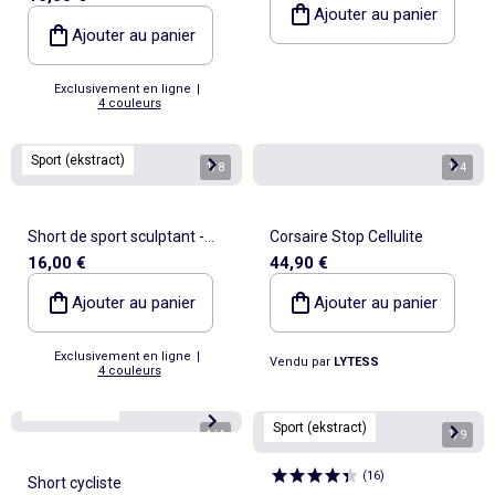
Ajouter au panier
Ajouter au panier
Exclusivement en ligne
|
4 couleurs
Sport (ekstract)
1
/
8
1
/
4
Short de sport sculptant -
Corsaire Stop Cellulite
16,00 €
44,90 €
(ekstract)
Ajouter au panier
Ajouter au panier
Exclusivement en ligne
|
Vendu par
LYTESS
4 couleurs
Best sellers*
Sport (ekstract)
1
/
4
1
/
9
(
16
)
Short cycliste