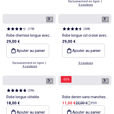
Exclusivement en ligne
|
5 couleurs
1
/
3
1
/
3
(
178
)
(
208
)
Robe chemise longue avec
Robe longue col croisé avec
29,00 €
29,00 €
ceinture à nouer
bijou fantaisie
Ajouter au panier
Ajouter au panier
Exclusivement en ligne
|
3 couleurs
4 couleurs
-50%
1
/
4
1
/
4
(
236
)
Robe longue côtelée
Robe denim sans manches à
Prix de vente
Prix de référence
18,00 €
11,00 €
22,00 €
PDR
base volantée
Ajouter au panier
Ajouter au panier