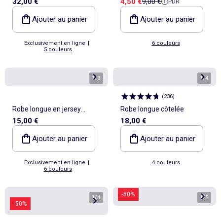
Prix de vente
Prix de référence
32,00 €
4,50 €
9,00 €
PDR
et broderies
Ajouter au panier
Ajouter au panier
Exclusivement en ligne
|
6 couleurs
5 couleurs
1
/
3
1
/
4
(
236
)
Robe longue en jersey
Robe longue côtelée
15,00 €
18,00 €
manches courtes
Ajouter au panier
Ajouter au panier
Exclusivement en ligne
|
4 couleurs
6 couleurs
-50%
1
/
4
1
/
5
-50%