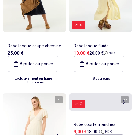
-50%
Robe longue coupe chemise
Robe longue fluide
Prix de vente
Prix de référence
25,00 €
10,00 €
20,00 €
PDR
Ajouter au panier
Ajouter au panier
Exclusivement en ligne
|
8 couleurs
4 couleurs
1
/
4
1
/
5
-50%
Robe courte manches
Prix de vente
Prix de référence
9,00 €
18,00 €
PDR
papillons en coton et lin