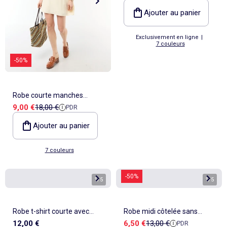
Ajouter au panier
Exclusivement en ligne
|
7 couleurs
-50%
Robe courte manches
Prix de vente
Prix de référence
9,00 €
18,00 €
PDR
papillons en coton et lin
Ajouter au panier
7 couleurs
-50%
1
/
5
1
/
5
Robe t-shirt courte avec
Robe midi côtelée sans
Prix de vente
Prix de référence
12,00 €
6,50 €
13,00 €
PDR
nœud fantaisie
manches