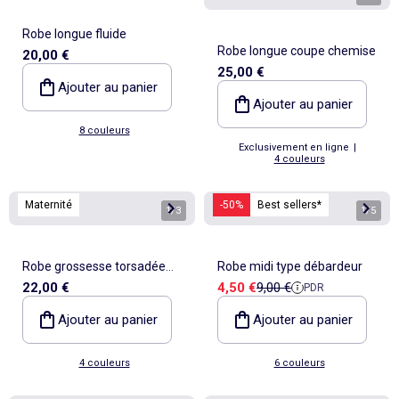
Robe longue fluide
Robe longue coupe chemise
20,00 €
25,00 €
Ajouter au panier
Ajouter au panier
8 couleurs
Exclusivement en ligne
|
4 couleurs
Maternité
-50%
Best sellers*
1
/
3
1
/
5
Robe grossesse torsadée
Robe midi type débardeur
Prix de vente
Prix de référence
22,00 €
4,50 €
9,00 €
PDR
devant
Ajouter au panier
Ajouter au panier
4 couleurs
6 couleurs