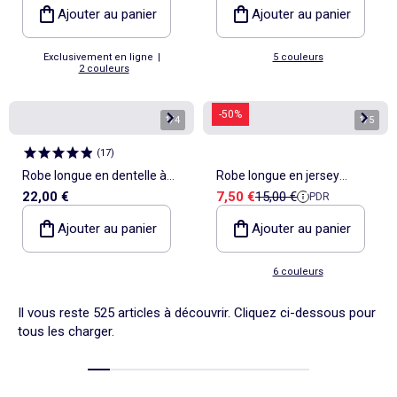
Ajouter au panier
Ajouter au panier
Exclusivement en ligne
|
5 couleurs
2 couleurs
-50%
1
/
4
1
/
5
(
17
)
Robe longue en dentelle à
Robe longue en jersey
Prix de vente
Prix de référence
22,00 €
7,50 €
15,00 €
PDR
fines bretelles
manches courtes
Ajouter au panier
Ajouter au panier
6 couleurs
Il vous reste 525 articles à découvrir. Cliquez ci-dessous pour
tous les charger.