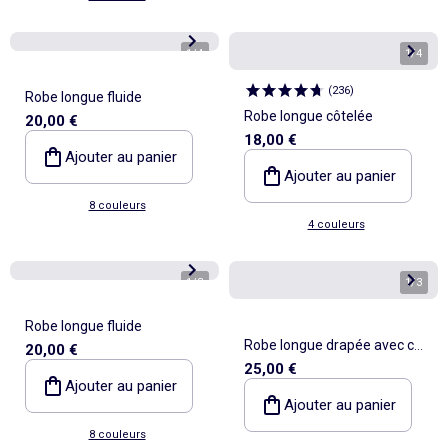
1
/
4
1
/
4
(
236
)
Robe longue fluide
Robe longue côtelée
20,00 €
18,00 €
Ajouter au panier
Ajouter au panier
8 couleurs
4 couleurs
1
/
3
1
/
3
Robe longue fluide
Robe longue drapée avec col
20,00 €
25,00 €
bénitier
Ajouter au panier
Ajouter au panier
8 couleurs