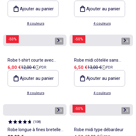
Ajouter au panier
Ajouter au panier
8 couleurs
4 couleurs
-50%
-50%
1
/
4
1
/
6
Robe t-shirt courte avec
Robe midi côtelée sans
Prix de vente
Prix de référence
Prix de vente
Prix de référence
6,00 €
12,00 €
6,50 €
13,00 €
PDR
PDR
nœud fantaisie
manches
Ajouter au panier
Ajouter au panier
8 couleurs
4 couleurs
-50%
1
/
3
1
/
5
(
108
)
Robe longue à fines bretelles
Robe midi type débardeur