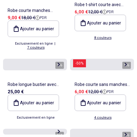
Robe t-shirt courte avec
Robe courte manches
Prix de vente
Prix de référence
6,00 €
12,00 €
PDR
nœud fantaisie
Prix de vente
Prix de référence
9,00 €
18,00 €
PDR
papillons en coton et lin
Ajouter au panier
Ajouter au panier
8 couleurs
Exclusivement en ligne
|
7 couleurs
-50%
1
/
6
1
/
6
Robe longue bustier avec
Robe courte sans manches
Prix de vente
Prix de référence
25,00 €
6,00 €
12,00 €
PDR
écharpe
en matière côtelée
Ajouter au panier
Ajouter au panier
Exclusivement en ligne
4 couleurs
1
/
4
1
/
6