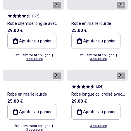
1
/
3
1
/
4
(
178
)
Robe chemise longue avec
Robe en maille lourde
29,00 €
25,00 €
ceinture à nouer
Ajouter au panier
Ajouter au panier
Exclusivement en ligne
|
Exclusivement en ligne
|
4 couleurs
3 couleurs
1
/
4
1
/
4
(
208
)
Robe en maille lourde
Robe longue col croisé avec
25,00 €
29,00 €
bijou fantaisie
Ajouter au panier
Ajouter au panier
Exclusivement en ligne
|
3 couleurs
3 couleurs