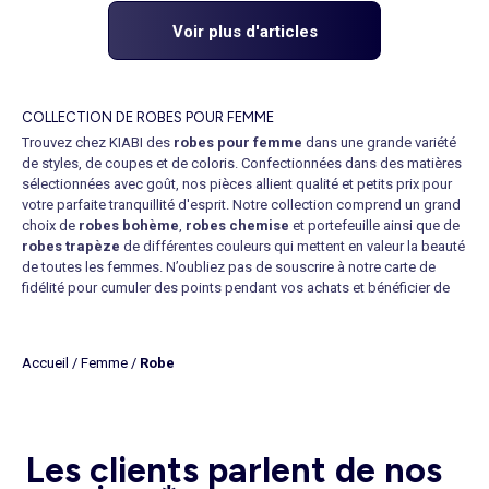
Voir plus d'articles
COLLECTION DE ROBES POUR FEMME
Trouvez chez KIABI des
robes pour femme
dans une grande variété
de styles, de coupes et de coloris. Confectionnées dans des matières
sélectionnées avec goût, nos pièces allient qualité et petits prix pour
votre parfaite tranquillité d'esprit. Notre collection comprend un grand
choix de
robes bohème
,
robes chemise
et portefeuille ainsi que de
robes trapèze
de différentes couleurs qui mettent en valeur la beauté
de toutes les femmes. N’oubliez pas de souscrire à notre carte de
fidélité pour cumuler des points pendant vos achats et bénéficier de
réductions irrésistibles. Sachez aussi que vous avez la possibilité de
réserver sur le site pour ensuite essayer et payer en magasin.
Disponibles dans de nombreuses tailles (des plus petites aux plus
Accueil
/
Femme
/
Robe
grandes), nos pièces se déclinent en version
robes à manches
longues, à manches courtes et sans manches
en fonction des
modèles. Quel que soit votre budget, votre style et votre morphologie,
que vous soyez ou non une fashion victim, vous ne manquerez pas de
trouver parmi nos
robes pas chères
celle sur laquelle vous flasherez.
Les clients parlent de nos
Découvrez en quelques clics la sélection disponible dans notre