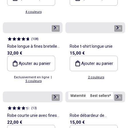
4 couleurs
1
/
3
1
/
4
(
108
)
Robe longue à fines bretelles
Robe t-shirt longue unie
32,00 €
15,00 €
et broderies
Ajouter au panier
Ajouter au panier
Exclusivement en ligne
|
2 couleurs
5 couleurs
Maternité
Best sellers*
1
/
4
1
/
6
(
13
)
Robe courte unie avec fines
Robe débardeur de
22,00 €
15,00 €
bretelles
maternité en rib