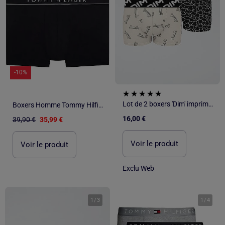
-10%
Lot de 2 boxers 'Dim' imprimés
Boxers Homme Tommy Hilfiger Trunk
16,00 €
39,90 €
35,99 €
Voir le produit
Voir le produit
Exclu Web
1
/
3
1
/
4