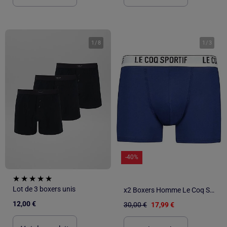
1
/
8
1
/
3
-40%
Lot de 3 boxers unis
x2 Boxers Homme Le Coq Sportif
12,00 €
30,00 €
17,99 €