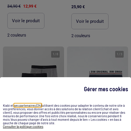
34,90 €
12,99 €
25,90 €
Voir le produit
Voir le produit
2 couleurs
2 couleurs
1
/
8
1
/
3
Gérer mes cookies
Kiabi et
ses partenaires (34)
utilisent des cookies pour adapter le contenu de notre site à
vos préférences, vous donner accès à des solutions de la relation client (chat et avis
client), vous proposer des offres et publicités personnalisées ou encore pour réaliser des
mesures de performance.Une fois votre choix réalisé, nous le conserverons pendant 6
mois.Vous pouvez changer d’avis à tout moment depuis le lien « Les cookies » en bas à
gauche de chaque page de notre site.
Consulter la politique cookies