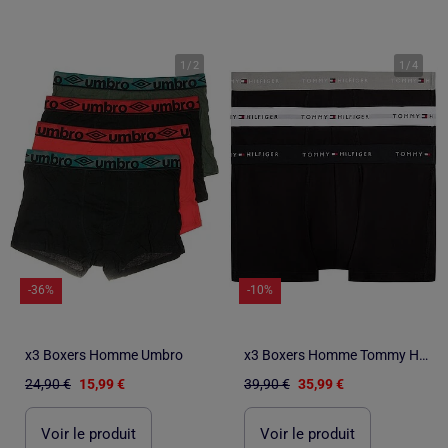
1
/
2
1
/
4
-36%
-10%
x3 Boxers Homme Umbro
x3 Boxers Homme Tommy Hilfiger
24,90 €
15,99 €
39,90 €
35,99 €
Voir le produit
Voir le produit