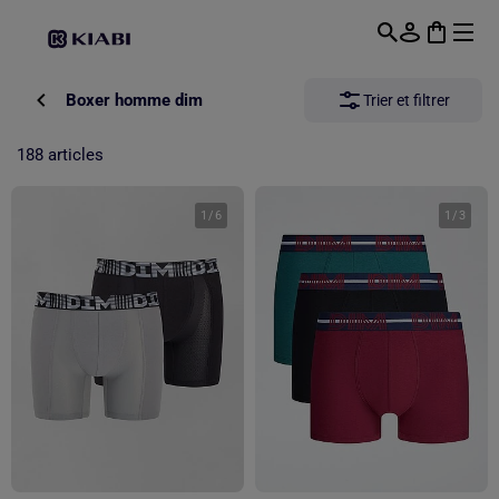
Passer au contenu principal
Boxer homme dim
Trier et filtrer
188 articles
1
/
6
1
/
3