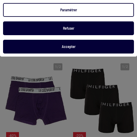
Lot de 3 boxers unis
Lot de 2 boxers 'Dim' unis
Paramétrer
12,00 €
16,00 €
Refuser
Voir le produit
Voir le produit
Accepter
2 couleurs
Exclu Web
1
/
2
1
/
2
-40%
-20%