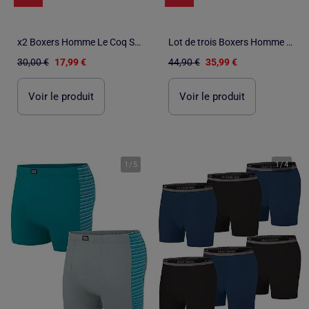
x2 Boxers Homme Le Coq Sportif sport
Lot de trois Boxers Homme Tommy Hilfiger UM0UM03690
30,00 €
17,99 €
44,90 €
35,99 €
Voir le produit
Voir le produit
1
/
5
1
/
4