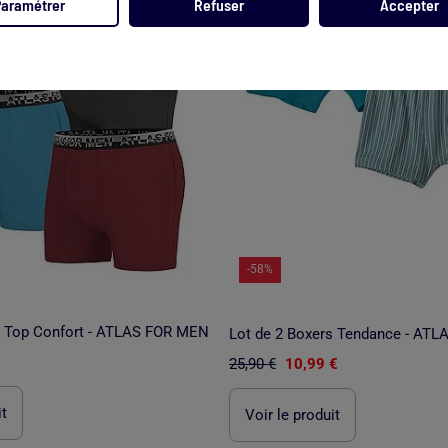
Paramétrer
Refuser
Accepter
-58%
s Top Confort - ATLAS FOR MEN
Lot de 2 Boxers Tendance - AT
25,90 €
10,99 €
it
Voir le produit