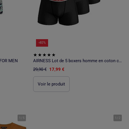
-40%
S FOR MEN
AIRNESS Lot de 5 boxers homme en coton ceintures colorées Starter Airness
29,90 €
17,99 €
Voir le produit
1
/
5
1
/
2