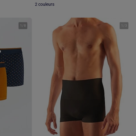
2 couleurs
1
/
8
1
/
3