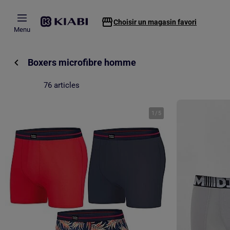
Passer au contenu principal
Choisir un magasin favori
Menu
Boxers microfibre homme
76 articles
1
/
5