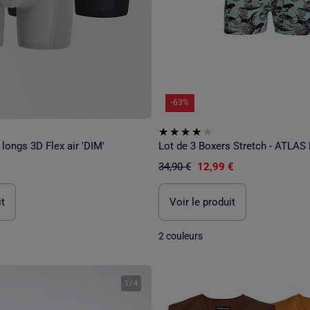
-63%
 longs 3D Flex air 'DIM'
Lot de 3 Boxers Stretch - ATLA
34,90 €
12,99 €
it
Voir le produit
2 couleurs
1
/
4