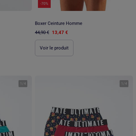
-70%
Boxer Ceinture Homme
44,90 €
13,47 €
Voir le produit
1
/
4
1
/
4