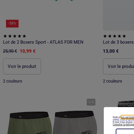
-58%
Lot de 2 Boxers Sport - ATLAS FOR MEN
Lot de 3 boxers
25,90 €
10,99 €
13,00 €
Voir le produit
Voir le produ
2 couleurs
2 couleurs
1
/
5
Kiabi et
ses partenai
client), vous propos
6 mois.Vous pouvez c
Consulter la politiqu