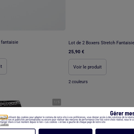
 fantaisie
25,90 €
it
Voir le produit
2 couleurs
1
/
5
Gérer mes
res (34)
utilisent des cookies pour adapter le contenu de notre site à vos préférences, vous donner accès à des solutions de la relation
er des offres et publicités personnalisées ou encore pour réaliser des mesures de performance.Une fois votre choix réalisé, nous le 
hanger d’avis à tout moment depuis le lien « Les cookies » en bas à gauche de chaque page de notre site.
e cookies