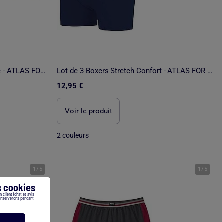
Lot de 2 Boxers Stretch Fantaisie - ATLAS FOR MEN
Lot de 3 Boxers Stretch Confort - ATLAS FOR MEN
12,95 €
Voir le produit
2 couleurs
1
/
5
1
/
5
 cookies
 client (chat et avis
conserverons pendant