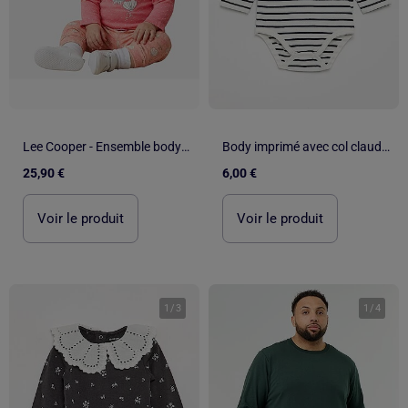
Lee Cooper - Ensemble body avec t-shirt manches longues et legging bébé
Body imprimé avec col claudine en broderie anglaise
25,90 €
6,00 €
Voir le produit
Voir le produit
1
/
3
1
/
4