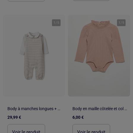
1
/
5
1
/
5
Body à manches longues + salopette à rayures
Body en maille côtelée et col fantaisie
29,99 €
6,00 €
Voir le produit
Voir le produit