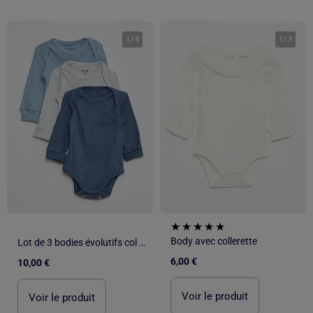
1
/
4
1
/
3
Body avec collerette
Lot de 3 bodies évolutifs col US et manches longues
6,00 €
10,00 €
Voir le produit
Voir le produit