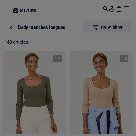
Passer au contenu principal
Body manches longues
Trier et filtrer
143 articles
1
/
5
1
/
5