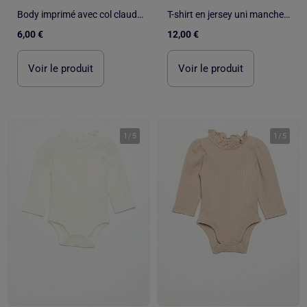
Body imprimé avec col claudine en broderie anglaise
T-shirt en jersey uni manches longues
6,00 €
12,00 €
Voir le produit
Voir le produit
1
/
5
1
/
5