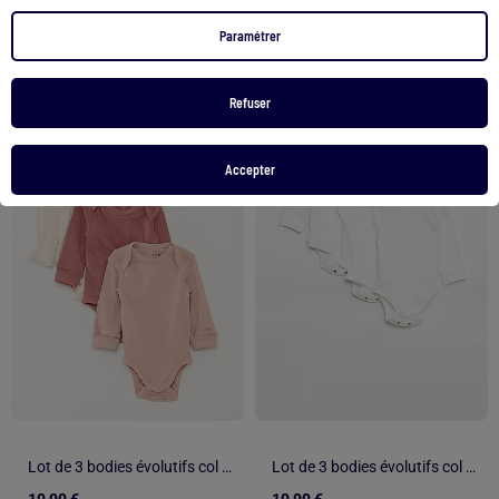
Voir le produit
Voir le produit
Paramétrer
Exclu Web
Exclu Web
Refuser
1
/
5
1
/
5
Accepter
Lot de 3 bodies évolutifs col US et manches longues
Lot de 3 bodies évolutifs col US et manches longues
10,00 €
10,00 €