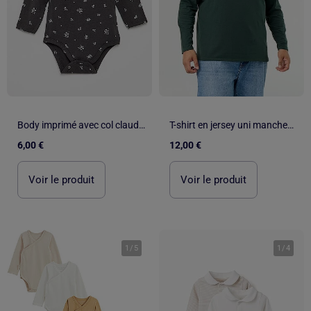
Body imprimé avec col claudine en broderie anglaise
T-shirt en jersey uni manches longues
6,00 €
12,00 €
Voir le produit
Voir le produit
1
/
5
1
/
4