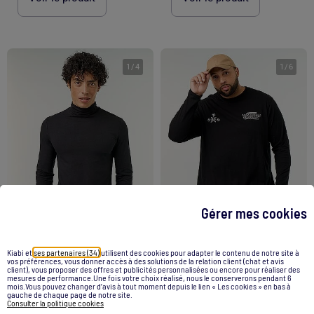
1
/
4
1
/
6
Gérer mes cookies
Kiabi et
ses partenaires (34)
utilisent des cookies pour adapter le contenu de notre site à
vos préférences, vous donner accès à des solutions de la relation client (chat et avis
client), vous proposer des offres et publicités personnalisées ou encore pour réaliser des
Sous-pull uni col roulé
T-shirt en jersey à manches longues
mesures de performance.Une fois votre choix réalisé, nous le conserverons pendant 6
mois.Vous pouvez changer d’avis à tout moment depuis le lien « Les cookies » en bas à
12,00 €
14,00 €
gauche de chaque page de notre site.
Consulter la politique cookies