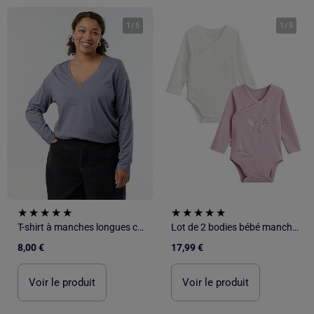
1
/
5
1
/
5
T-shirt à manches longues col V
Lot de 2 bodies bébé manches longues ouverture croisée Miss Chatchatchat
8,00 €
17,99 €
Voir le produit
Voir le produit