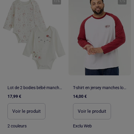
1
/
5
1
/
5
Lot de 2 bodies bébé manches longues Harmony
T-shirt en jersey manches longues raglan
17,99 €
14,00 €
Voir le produit
Voir le produit
2 couleurs
Exclu Web