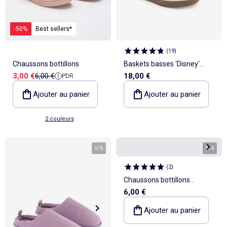
-50%
Best sellers*
(
19
)
Chaussons bottillons
Baskets basses 'Disney'
Prix de vente
Prix de référence
3,00 €
6,00 €
18,00 €
PDR
'Angel'
Ajouter au panier
Ajouter au panier
2 couleurs
1
/
5
1
/
4
(
2
)
Chaussons bottillons
6,00 €
imprimé
Ajouter au panier