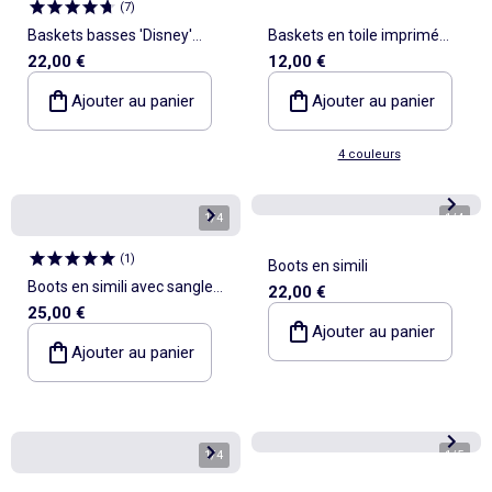
(
7
)
Baskets basses 'Disney'
Baskets en toile imprimé
22,00 €
12,00 €
'Minnie'
damiers
Ajouter au panier
Ajouter au panier
4 couleurs
1
/
4
1
/
4
(
1
)
Boots en simili
Boots en simili avec sangle
22,00 €
25,00 €
motarde
Ajouter au panier
Ajouter au panier
1
/
4
1
/
5