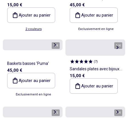
15,00 €
45,00 €
semelle en corde
Ajouter au panier
Ajouter au panier
2 couleurs
Exclusivement en ligne
1
/
4
1
/
4
(
7
)
Baskets basses 'Puma'
Sandales plates avec bijoux
45,00 €
15,00 €
coquillages fantaisies
Ajouter au panier
Ajouter au panier
Exclusivement en ligne
1
/
5
1
/
4