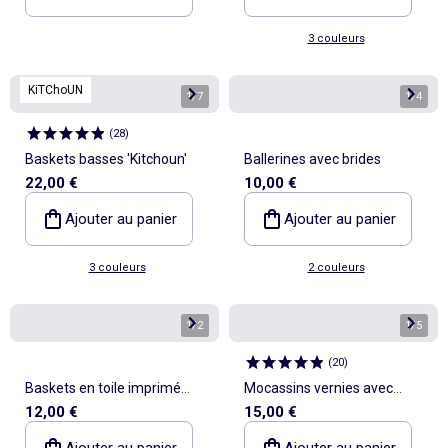
3 couleurs
KiTChoUN
1
/
7
1
/
4
(
28
)
Baskets basses 'Kitchoun'
Ballerines avec brides
22,00 €
10,00 €
Ajouter au panier
Ajouter au panier
3 couleurs
2 couleurs
1
/
2
1
/
5
(
20
)
Baskets en toile imprimé
Mocassins vernies avec
12,00 €
15,00 €
damiers
semelles crantées
Ajouter au panier
Ajouter au panier