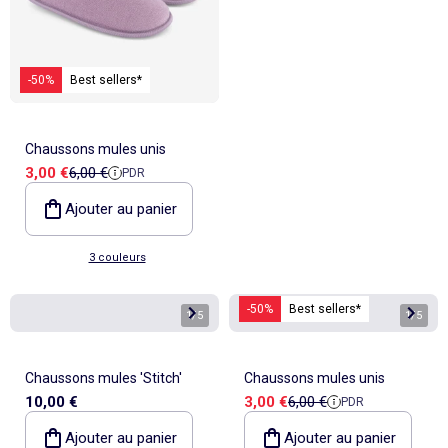
-50%
Best sellers*
Chaussons mules unis
Prix de vente
Prix de référence
3,00 €
6,00 €
PDR
Ajouter au panier
3 couleurs
-50%
Best sellers*
1
/
5
1
/
5
Chaussons mules 'Stitch'
Chaussons mules unis
Prix de vente
Prix de référence
10,00 €
3,00 €
6,00 €
PDR
Ajouter au panier
Ajouter au panier