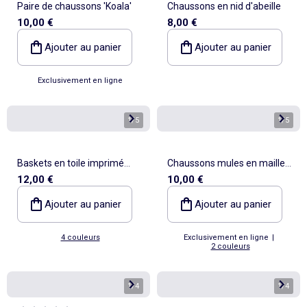
Paire de chaussons 'Koala'
Chaussons en nid d'abeille
10,00 €
8,00 €
Ajouter au panier
Ajouter au panier
Exclusivement en ligne
1
/
5
1
/
5
Baskets en toile imprimé
Chaussons mules en maille
12,00 €
10,00 €
damiers
bouclette
Ajouter au panier
Ajouter au panier
4 couleurs
Exclusivement en ligne
|
2 couleurs
1
/
4
1
/
4