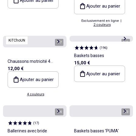
Ajouter au panier
Ajouter au panier
Exclusivement en ligne
|
2 couleurs
KiTChoUN
1
/
7
1
/
5
(
196
)
Baskets basses
Chaussons motricité 4
15,00 €
12,00 €
'marcher' - Kitchoun
Ajouter au panier
Ajouter au panier
4 couleurs
1
/
4
1
/
3
(
17
)
Ballerines avec bride
Baskets basses 'PUMA'