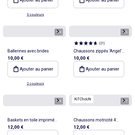
5 couleurs
1
/
4
1
/
5
(
21
)
Ballerines avec brides
Chaussons zippés 'Angel'
10,00 €
10,00 €
'Stitch'
Ajouter au panier
Ajouter au panier
2 couleurs
KiTChoUN
1
/
4
1
/
7
Baskets en toile imprimé
Chaussons motricité 4
12,00 €
12,00 €
damiers
'marcher' - Kitchoun