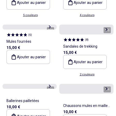
Ajouter au panier
Ajouter au panier
5 couleurs
4 couleurs
1
/
4
1
/
5
(
6
)
(
8
)
Mules fourrées
Sandales de trekking
15,00 €
15,00 €
Ajouter au panier
Ajouter au panier
2 couleurs
1
/
4
1
/
4
Ballerines pailletées
Chaussons mules en maille
10,00 €
10,00 €
peluche