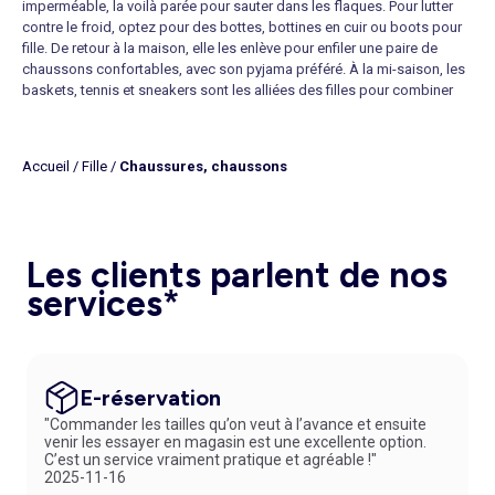
imperméable, la voilà parée pour sauter dans les flaques. Pour lutter
contre le froid, optez pour des bottes, bottines en cuir ou boots pour
fille. De retour à la maison, elle les enlève pour enfiler une paire de
chaussons confortables, avec son pyjama préféré. À la mi-saison, les
baskets, tennis et sneakers sont les alliées des filles pour combiner
mode et confort. Durant les loisirs ou à l'école, elles ne les quittent
plus. Au retour des beaux jours, place aux sandales, espadrilles, tongs
et ballerines. Ces
chaussures pour fille confortables
, souples et
Accueil
/
Fille
/
Chaussures, chaussons
légères accompagnent les robes comme les
pantalons
. Puma,
Reebok, Adidas, Geox ou Skechers, les plus grandes marques sont
disponibles à petits prix sur Kiabi.
Trouver la chaussure fille selon son style
Les clients parlent de nos
Faites plaisir à votre princesse en lui offrant une
paire de
chaussures pour fille pas chère
et tendance sur Kiabi. Les fillettes
services*
s'empressent d'adopter les modèles à paillettes ou imprimés à
l'effigie de leurs héros préférés. De la basket La Reine des Neiges aux
boots à paillettes en passant par les ballerines vernies, vous trouverez
forcément la paire qui lui plait parmi les dernières tendances. Pour
affirmer leur personnalité, les ados se procurent une paire de boots
E-réservation
style motarde, qu'elles combinent avec un jean skinny noir, une
"Commander les tailles qu’on veut à l’avance et ensuite
chemise
blanche et une veste en cuir zippée. Pour allier confort et
venir les essayer en magasin est une excellente option.
élégance au quotidien, découvrez notre collection de
chaussures de
C’est un service vraiment pratique et agréable !"
ville pour fille
. Pantoufles, baskets montantes ou boots en cuir, tous
2025-11-16