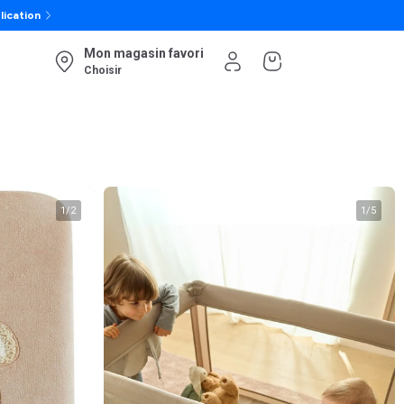
lication
Mon magasin favori
Choisir
1
/
2
1
/
5