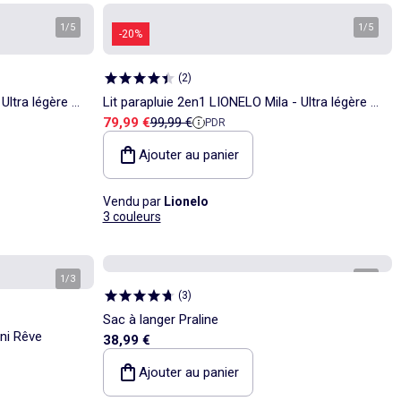
1
/
5
1
/
5
-20%
(
2
)
Ultra légère -
Lit parapluie 2en1 LIONELO Mila - Ultra légère -
Prix de vente
Prix de référence
79,99 €
99,99 €
PDR
lus
Lit bébé - 4cm matelas - Sac inclus
Ajouter au panier
Vendu par
Lionelo
3 couleurs
1
/
3
1
/
4
(
3
)
Sac à langer Praline
ni Rêve
38,99 €
Ajouter au panier