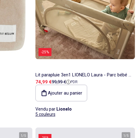
-25%
Lit parapluie 3en1 LIONELO Laura - Parc bébé -
Prix de vente
Prix de référence
74,99 €
99,99 €
PDR
Matelas haute densité - Roulettes - 0-36 mois
Ajouter au panier
Vendu par
Lionelo
5 couleurs
1
/
5
1
/
5
-25%