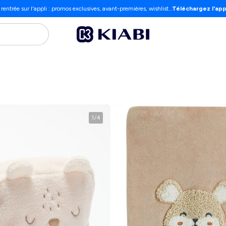
 rentrée sur l'appli : promos exclusives, avant-premières, wishlist…
Téléchargez l'app
1
/
4