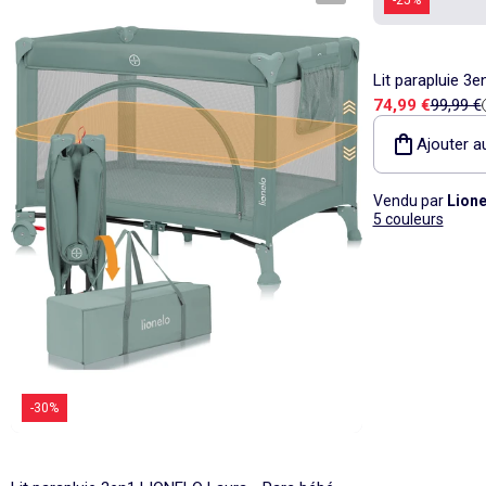
Lit parapluie 3
Prix de vente
Prix de
74,99 €
99,99 €
Matelas haute d
Ajouter a
Vendu par
Lione
5 couleurs
-30%