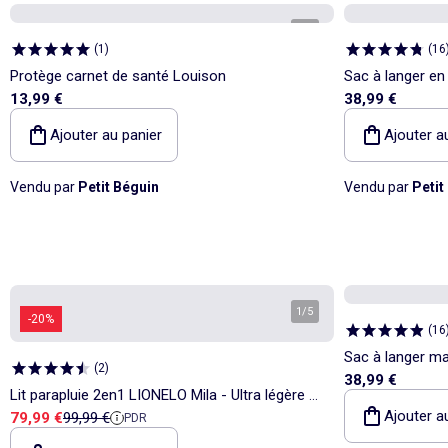
1
/
3
(
1
)
(
16
Protège carnet de santé Louison
Sac à langer en
13,99 €
38,99 €
Ajouter au panier
Ajouter a
Vendu par
Petit Béguin
Vendu par
Petit
1
/
5
-20%
(
16
Sac à langer ma
(
2
)
38,99 €
Lit parapluie 2en1 LIONELO Mila - Ultra légère -
Ajouter a
Prix de vente
Prix de référence
79,99 €
99,99 €
PDR
Lit bébé - 4cm matelas - Sac inclus