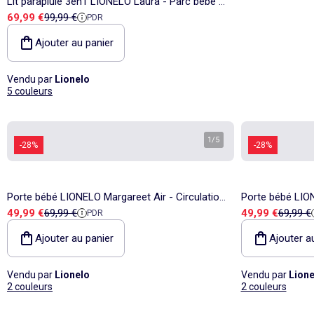
Lit parapluie 3en1 LIONELO Laura - Parc bébé -
Prix de vente
Prix de référence
69,99 €
99,99 €
PDR
Matelas haute densité - Roulettes - 0-36 mois
Ajouter au panier
Vendu par
Lionelo
5 couleurs
1
/
5
-28%
-28%
Porte bébé LIONELO Margareet Air - Circulation
Porte bébé LION
Prix de vente
Prix de référence
Prix de vente
Prix de
49,99 €
69,99 €
49,99 €
69,99 €
PDR
d’air - 3 positions de portage - Capuche
d’air - 3 positi
supplémentai
supplémentai
Ajouter au panier
Ajouter a
Vendu par
Lionelo
Vendu par
Lione
2 couleurs
2 couleurs