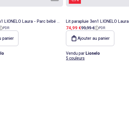
en1 LIONELO Laura - Parc bébé -
Lit parapluie 3en1 LIONELO Laura
 référence
Prix de vente
Prix de référence
74,99 €
99,99 €
PDR
PDR
ensité - Roulettes - 0-36 mois
Matelas haute densité - Roulette
u panier
Ajouter au panier
lo
Vendu par
Lionelo
5 couleurs