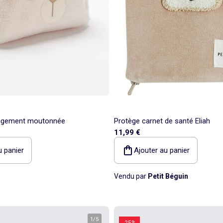
angement moutonnée
Protège carnet de santé Eliah
11,99 €
u panier
Ajouter au panier
Vendu par
Petit Béguin
1
/
5
-25%