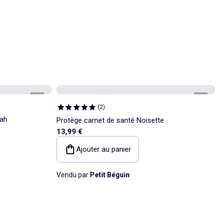
1
/
4
1
/
2
(
2
)
iah
Protège carnet de santé Noisette
13,99 €
Ajouter au panier
Vendu par
Petit Béguin