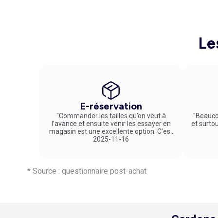
Le
E-réservation
"Commander les tailles qu’on veut à
"Beauco
l’avance et ensuite venir les essayer en
et surto
magasin est une excellente option. C’est
un service vraiment pratique et agréable
2025-11-16
!"
* Source : questionnaire post-achat