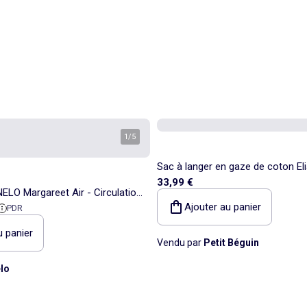
1
/
5
Sac à langer en gaze de coton El
33,99 €
ELO Margareet Air - Circulation
Ajouter au panier
 référence
PDR
ons de portage - Capuche
u panier
Vendu par
Petit Béguin
lo