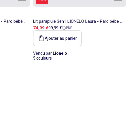
 - Parc bébé -
Lit parapluie 3en1 LIONELO Laura - Parc bébé -
Prix de vente
Prix de référence
74,99 €
99,99 €
PDR
s - 0-36 mois
Matelas haute densité - Roulettes - 0-36 mois
Ajouter au panier
Vendu par
Lionelo
5 couleurs