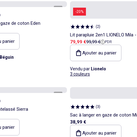
1
/
5
-20%
)
 gaze de coton Eden
(
2
)
Lit parapluie 2en1 LIONELO Mila - 
u panier
Prix de vente
Prix de référence
79,99 €
99,99 €
PDR
Lit bébé - 4cm matelas - Sac inc
Ajouter au panier
 Béguin
Vendu par
Lionelo
3 couleurs
1
/
5
)
(
3
)
telassé Sierra
Sac à langer en gaze de coton Mi
38,99 €
u panier
Ajouter au panier