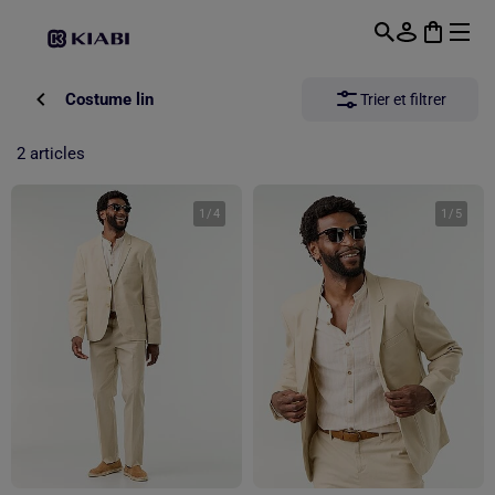
Passer au contenu principal
Costume lin
Trier et filtrer
2 articles
1
/
4
1
/
5