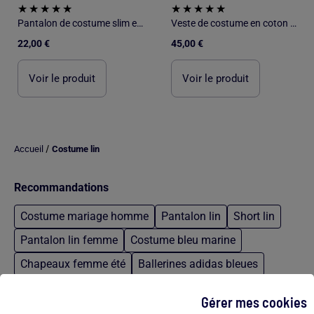
Pantalon de costume slim en lin mélangé
Veste de costume en coton et lin
22,00 €
45,00 €
Voir le produit
Voir le produit
/
Accueil
Costume lin
Recommandations
Costume mariage homme
Pantalon lin
Short lin
Pantalon lin femme
Costume bleu marine
Chapeaux femme été
Ballerines adidas bleues
Sac cabas tommy hilfiger rouge
Gérer mes cookies
Mocassin à talon femme
Echarpe noir tommy hilfiger