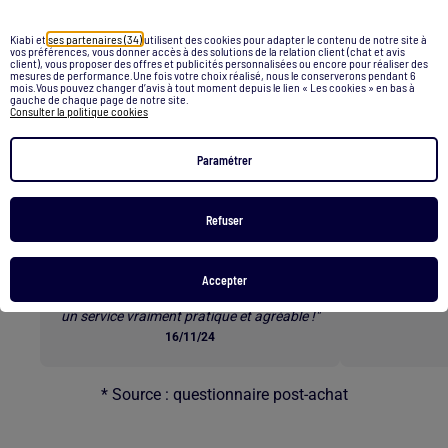
Retour au contenu principal
Kiabi et
ses partenaires (34)
utilisent des cookies pour adapter le contenu de notre site à
vos préférences, vous donner accès à des solutions de la relation client (chat et avis
client), vous proposer des offres et publicités personnalisées ou encore pour réaliser des
mesures de performance.Une fois votre choix réalisé, nous le conserverons pendant 6
mois.Vous pouvez changer d’avis à tout moment depuis le lien « Les cookies » en bas à
Les clients parlent de nos
gauche de chaque page de notre site.
Consulter la politique cookies
services *
Paramétrer
Refuser
E-RÉSERVATION
L
"Commander les tailles qu’on veut à
« Superbes b
l’avance et ensuite venir les essayer en
rapide e
Accepter
magasin est une excellente option. C’est
un service vraiment pratique et agréable !"
16/11/24
* Source : questionnaire post-achat