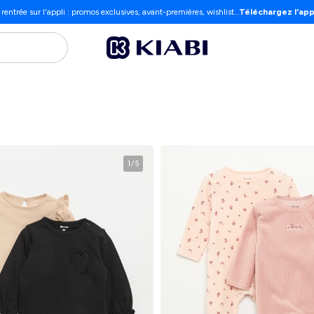
 rentrée sur l'appli : promos exclusives, avant-premières, wishlist…
Téléchargez l'app
1
/
5