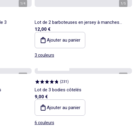
1
/
4
1
/
5
de 3
Lot de 2 barboteuses en jersey à manches
12,00 €
courtes
Ajouter au panier
3 couleurs
Personnalisable
1
/
5
1
/
4
(
231
)
s
Lot de 3 bodies côtelés
9,00 €
Ajouter au panier
6 couleurs