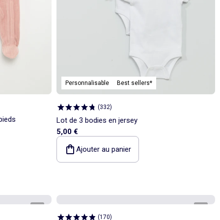
Personnalisable
Best sellers*
(
332
)
pieds
Lot de 3 bodies en jersey
5,00 €
Ajouter au panier
1
/
5
1
/
6
(
170
)