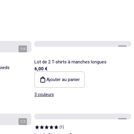
1
/
6
1
/
6
Lot de 2 T-shirts à manches longues
pieds
6,00 €
Ajouter au panier
3 couleurs
1
/
2
1
/
4
(
1
)