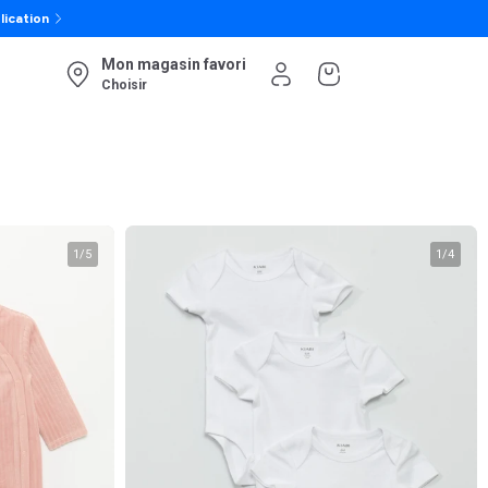
lication
Mon magasin favori
Choisir
1
/
5
1
/
4