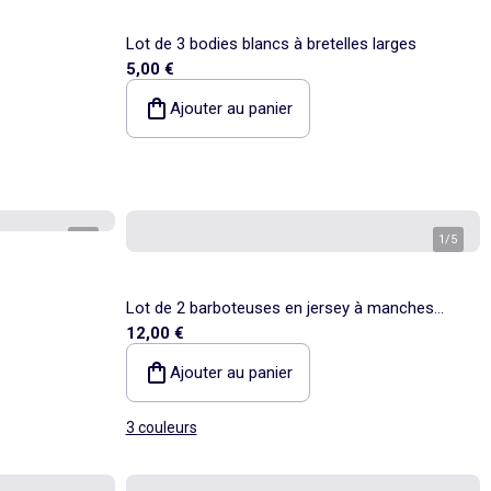
Lot de 3 bodies blancs à bretelles larges
5,00 €
Ajouter au panier
1
/
2
1
/
5
Lot de 2 barboteuses en jersey à manches
12,00 €
courtes
Ajouter au panier
3 couleurs