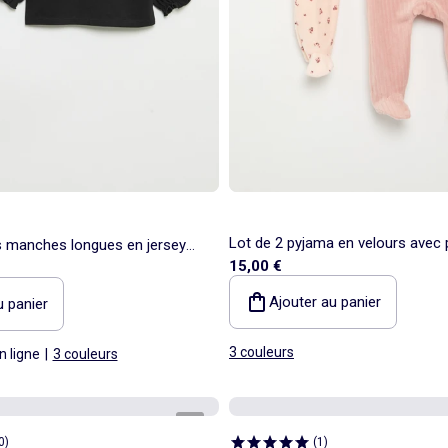
Lot de 2 pyjama en velours avec 
ts manches longues en jersey
15,00 €
Ajouter au panier
u panier
3 couleurs
n ligne
|
3 couleurs
1
/
6
0
)
(
1
)