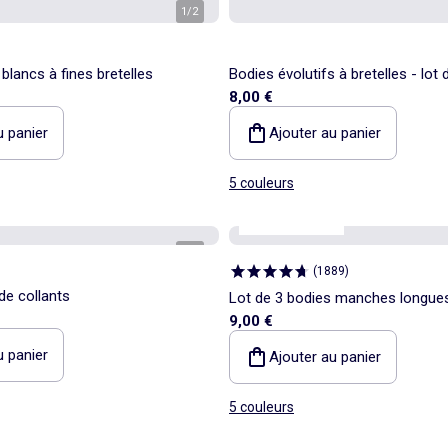
1
/
2
blancs à fines bretelles
Bodies évolutifs à bretelles - lot 
8,00 €
u panier
Ajouter au panier
5 couleurs
Personnalisable
1
/
2
(
1889
)
de collants
Lot de 3 bodies manches longue
9,00 €
u panier
Ajouter au panier
5 couleurs
e
Personnalisable