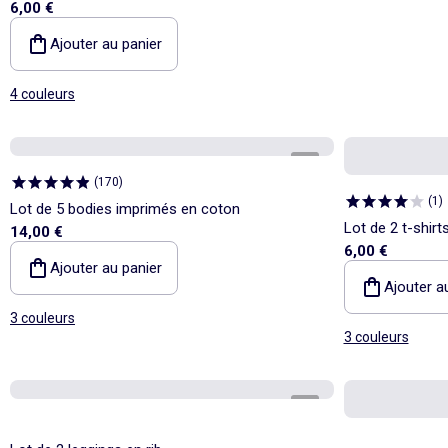
6,00 €
Ajouter au panier
4 couleurs
1
/
6
(
170
)
(
1
)
Lot de 5 bodies imprimés en coton
Lot de 2 t-shir
14,00 €
6,00 €
coton
Ajouter au panier
Ajouter a
3 couleurs
3 couleurs
1
/
3