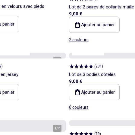
 en velours avec pieds
Lot de 2 paires de collants maille
9,00 €
u panier
Ajouter au panier
2 couleurs
e
Best sellers*
Personnalisable
1
/
4
9
)
(
231
)
 en jersey
Lot de 3 bodies côtelés
9,00 €
u panier
Ajouter au panier
6 couleurs
1
/
2
(
79
)