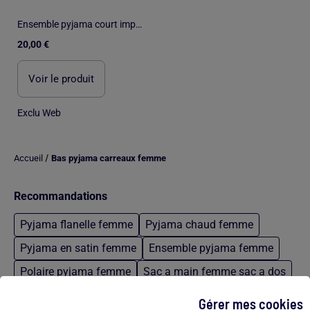
Ensemble pyjama court imprimé - 2 pièces
20,00 €
Voir le produit
Exclu Web
/
Accueil
Bas pyjama carreaux femme
Recommandations
Pyjama flanelle femme
Pyjama chaud femme
Pyjama en satin femme
Ensemble pyjama femme
Polaire pyjama femme
Sac a main femme sac a dos
Maillot de bain taille haute
Tapis de bain 100 x 60
Gérer mes cookies