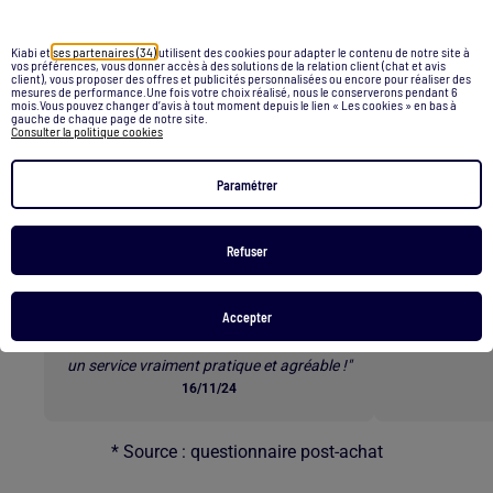
Store aluminium
Pull leopard
Kiabi et
ses partenaires (34)
utilisent des cookies pour adapter le contenu de notre site à
Retour au contenu principal
vos préférences, vous donner accès à des solutions de la relation client (chat et avis
client), vous proposer des offres et publicités personnalisées ou encore pour réaliser des
mesures de performance.Une fois votre choix réalisé, nous le conserverons pendant 6
mois.Vous pouvez changer d’avis à tout moment depuis le lien « Les cookies » en bas à
Les clients parlent de nos
gauche de chaque page de notre site.
Consulter la politique cookies
services *
Paramétrer
Refuser
E-RÉSERVATION
L
"Commander les tailles qu’on veut à
« Superbes b
Accepter
l’avance et ensuite venir les essayer en
rapide e
magasin est une excellente option. C’est
un service vraiment pratique et agréable !"
16/11/24
* Source : questionnaire post-achat