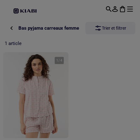
Passer au contenu principal
Bas pyjama carreaux femme
Trier et filtrer
1 article
1
/
4