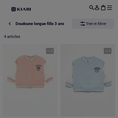
Passer au contenu principal
Doudoune longue fille 3 ans
Trier et filtrer
4 articles
1
/
4
1
/
4