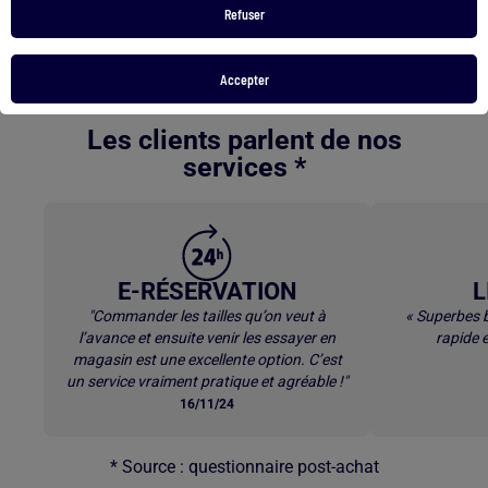
Refuser
Bottes lacets femme
Peignoir polaire homme
Retour au contenu principal
Accepter
Les clients parlent de nos
services *
E-RÉSERVATION
L
"Commander les tailles qu’on veut à
« Superbes b
l’avance et ensuite venir les essayer en
rapide e
magasin est une excellente option. C’est
un service vraiment pratique et agréable !"
16/11/24
* Source : questionnaire post-achat