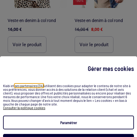
-50%
Veste en denim à col rond
Veste en denim à col rond
16,00 €
16,00 €
8,00 €
Voir le produit
Voir le produit
Gérer mes cookies
/
Accueil
Doudoune longue fille 3 ans
Kiabi et
ses partenaires (34)
utilisent des cookies pour adapter le contenu de notre site à
vos préférences, vous donner accès à des solutions de la relation client (chat et avis
Recommandations
client), vous proposer des offres et publicités personnalisées ou encore pour réaliser des
mesures de performance.Une fois votre choix réalisé, nous le conserverons pendant 6
mois.Vous pouvez changer d’avis à tout moment depuis le lien « Les cookies » en bas à
Poussette 3 en 1
Jupe longue
gauche de chaque page de notre site.
Consulter la politique cookies
Doudoune femme longue
Veste longue femme
Paramétrer
Doudoune longue homme
Pull col zippe homme
Sweat nike l
Gilet zippé homme coton